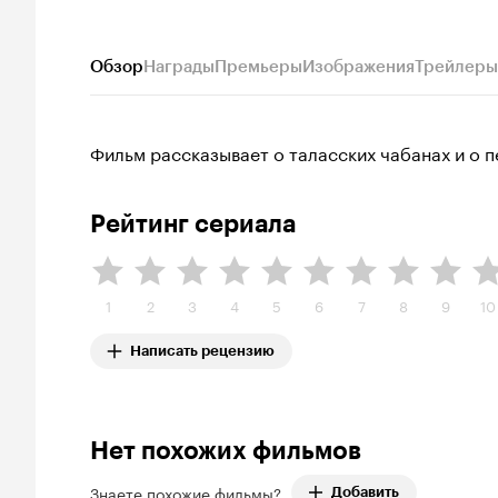
Обзор
Награды
Премьеры
Изображения
Трейлеры
Фильм рассказывает о таласских чабанах и о 
Рейтинг сериала
1
2
3
4
5
6
7
8
9
10
Написать рецензию
Нет похожих фильмов
Знаете похожие фильмы?
Добавить