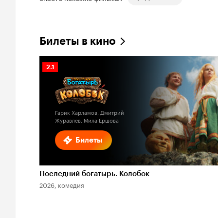
Билеты в кино
Рейтинг
2.1
Кинопоиска
2.1
Гарик Харламов, Дмитрий
Журавлев, Мила Ершова
Билеты
Последний богатырь. Колобок
2026, комедия