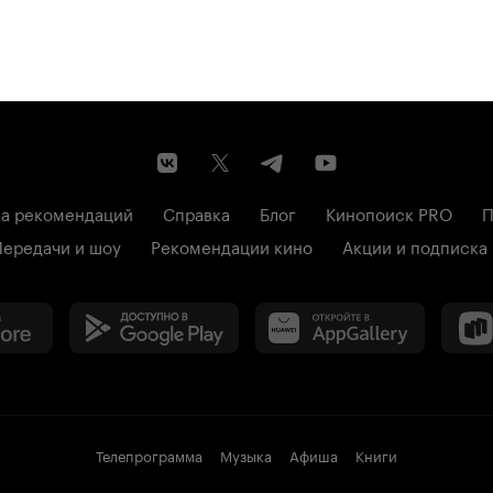
а рекомендаций
Справка
Блог
Кинопоиск PRO
П
Передачи и шоу
Рекомендации кино
Акции и подписка
Телепрограмма
Музыка
Афиша
Книги