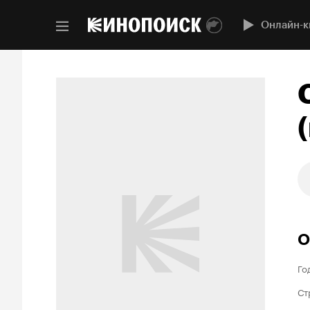
Онлайн-к
(
О
Го
Ст