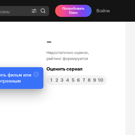
Попробовать
Войти
Плюс
–
Недостаточно оценок,
рейтинг формируется
Оценить сериал
ить фильм или
1
2
3
4
5
6
7
8
9
10
отренным