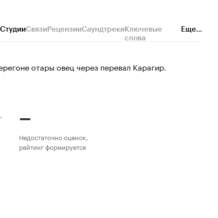
Студии
Связи
Рецензии
Саундтреки
Ключевые
Еще...
слова
перегоне отары овец через перевал Карагир.
–
Недостаточно оценок,
рейтинг формируется