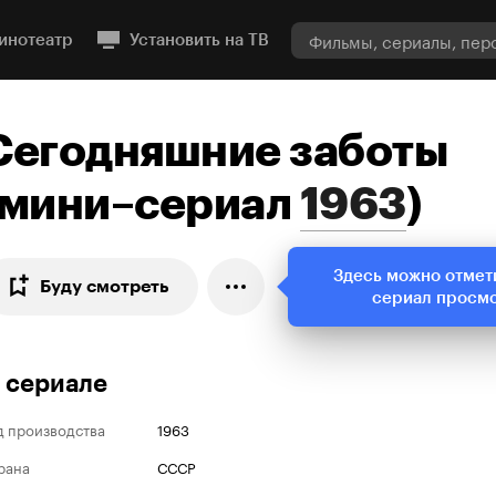
инотеатр
Установить на ТВ
Сегодняшние заботы
мини–сериал
1963
)
Здесь можно отмет
Буду смотреть
сериал просм
 сериале
д производства
1963
рана
СССР