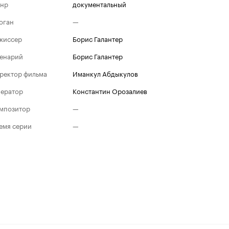
нр
документальный
оган
—
жиссер
Борис Галантер
енарий
Борис Галантер
ректор фильма
Иманкул Абдыкулов
ератор
Константин Орозалиев
мпозитор
—
емя серии
—