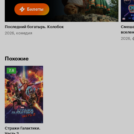
Билеты
Последний богатырь. Колобок
Смеша
2026, комедия
вселе
2026, 
Похожие
Рейтинг
7.8
Кинопоиска
7.8
Стражи Галактики.
Часть 2