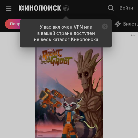
Войти
Онлайн-кинотеатр
Билет
Попробовать Плюс
У вас включен VPN или
в вашей стране доступен
не весь каталог Кинопоиска