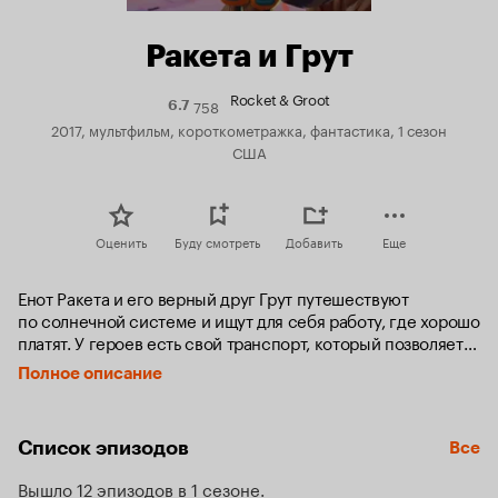
Ракета и Грут
Rocket & Groot
758
Рейтинг
6.7
Кинопоиска
2017, мультфильм, короткометражка, фантастика, 1 сезон
6.7
США
Оценить
Буду смотреть
Добавить
Еще
Енот Ракета и его верный друг Грут путешествуют 
по солнечной системе и ищут для себя работу, где хорошо 
платят. У героев есть свой транспорт, который позволяет 
путешествовать, но в последнее время космический 
Полное описание
корабль совсем не радует владельцев. Поэтому Ракета 
принимает решение отправиться на поиски нового 
современного космолета. Ребята отыскали идеальный 
Список эпизодов
Все
корабль, вот только его цена кусается, и им придется 
немного попотеть, прежде чем они смогут его купить.
Вышло 12 эпизодов в 1 сезоне