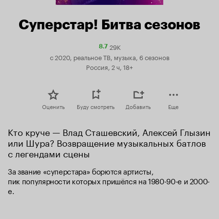
Суперстар! Битва сезонов
29K
Рейтинг
8.7
Кинопоиска
с 2020, реальное ТВ, музыка, 6 сезонов
8.7
Россия, 2 ч, 18+
Оценить
Буду смотреть
Добавить
Еще
Кто круче — Влад Сташевский, Алексей Глызин 
или Шура? Возвращение музыкальных батлов 
с легендами сцены
За звание «суперстара» борются артисты, 
пик популярности которых пришёлся на 1980-90-е и 2000-
е.