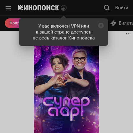
Войти
Онлайн-кинотеатр
Билет
Попробовать Плюс
У вас включен VPN или
в вашей стране доступен
не весь каталог Кинопоиска