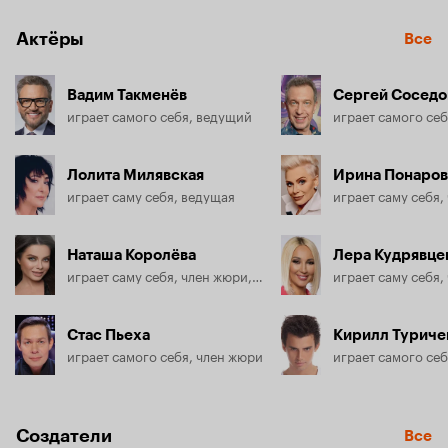
Актёры
Все
Вадим Такменёв
Сергей Соседо
играет самого себя, ведущий
играет самого себ
Лолита Милявская
Ирина Понаров
играет саму себя, ведущая
играет саму себя,
Наташа Королёва
Лера Кудрявце
играет саму себя, член жюри, ведущая
играет саму себя,
Стас Пьеха
Кирилл Туриче
играет самого себя, член жюри
играет самого себ
Создатели
Все