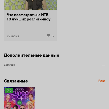
Что посмотреть на НТВ:
10 лучших реалити-шоу
22 июня
5
Дополнительные данные
Слоган
—
Связанные
Все
Рейтинг
7.9
Кинопоиска
7.9