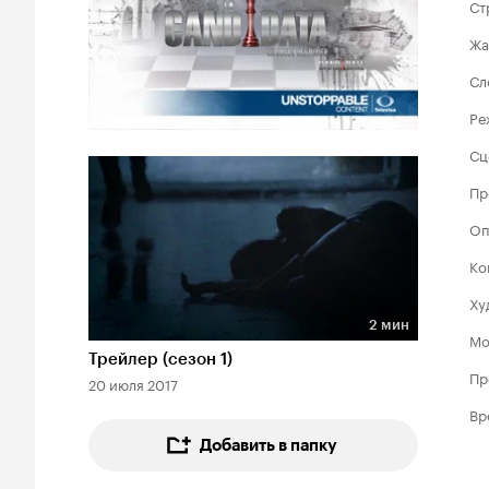
Ст
Жа
Сл
Ре
Сц
Пр
Оп
Ко
Ху
2 мин
Мо
Длительность 2 мин
Трейлер (сезон 1)
Пр
20 июля 2017
Вр
Добавить в папку