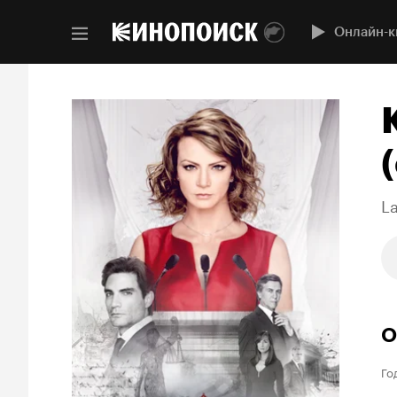
Онлайн-к
(
L
О
Го