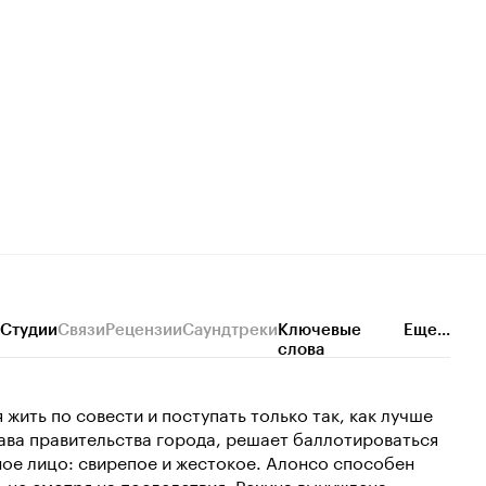
Студии
Связи
Рецензии
Саундтреки
Ключевые
Еще...
слова
жить по совести и поступать только так, как лучше
лава правительства города, решает баллотироваться
ное лицо: свирепое и жестокое. Алонсо способен
 не смотря на последствия. Рехина вынуждена