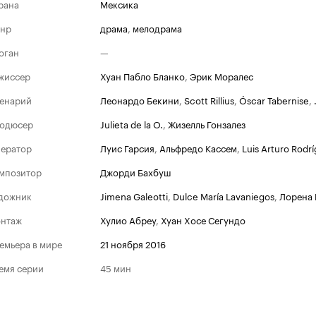
рана
Мексика
нр
драма
,
мелодрама
оган
—
жиссер
Хуан Пабло Бланко
,
Эрик Моралес
енарий
Леонардо Бекини
,
Scott Rillius
,
Óscar Tabernise
,
одюсер
Julieta de la O.
,
Жизелль Гонзалез
ератор
Луис Гарсия
,
Альфредо Кассем
,
Luis Arturo Rodr
мпозитор
Джорди Бахбуш
дожник
Jimena Galeotti
,
Dulce María Lavaniegos
,
Лорена 
нтаж
Хулио Абреу
,
Хуан Хосе Сегундо
емьера в мире
21 ноября 2016
емя серии
45 мин