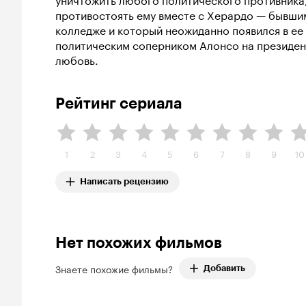
противостоять ему вместе с Херардо — бывшим
колледже и который неожиданно появился в ее 
политическим соперником Алонсо на президент
любовь.
Рейтинг сериала
1
2
3
4
5
6
7
8
9
10
Написать рецензию
Нет похожих фильмов
Знаете похожие фильмы?
Добавить