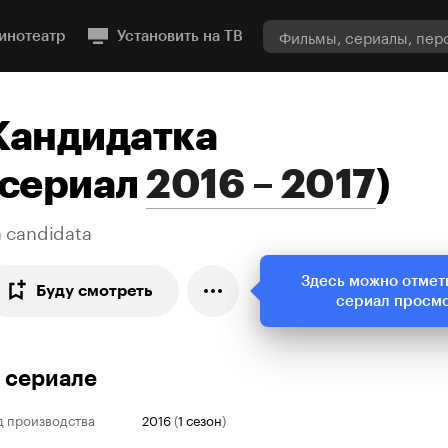
инотеатр
Установить на ТВ
Кандидатка
сериал
2016 – 2017
)
a candidata
Здесь можно отмет
Буду смотреть
сериал просм
 сериале
д производства
2016
(
1 сезон
)