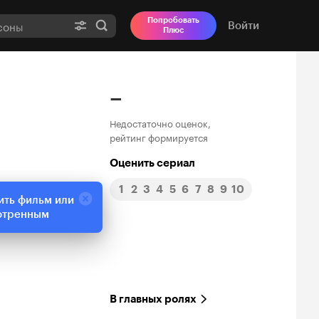
Попробовать
Войти
Плюс
–
Недостаточно оценок,
рейтинг формируется
Оценить сериал
1
2
3
4
5
6
7
8
9
10
ить фильм или
отренным
В главных ролях