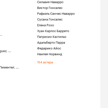
Сильвия Наварро
Виктор Гонсалес
Рафаэль Санчес Наварро
Сусана Гонсалес
Елена Рохо
Хуан Карлос Баррето
...
Патрисио Кастильо
Адальберто Парра
Федерико Айос
íguez
,
...
Наилея Норвинд
154 актера
Пиментел
,
...