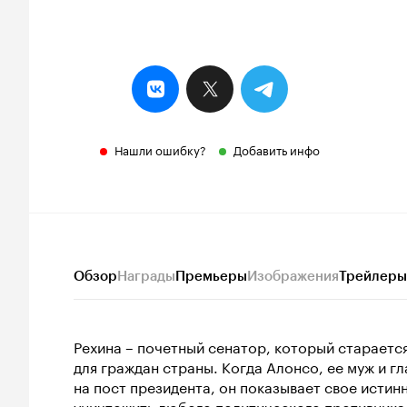
Нашли ошибку?
Добавить инфо
Обзор
Награды
Премьеры
Изображения
Трейлеры
Рехина – почетный сенатор, который старается 
для граждан страны. Когда Алонсо, ее муж и г
на пост президента, он показывает свое истин
уничтожить любого политического противника,