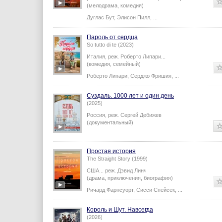
(мелодрама, комедия)
Дуглас Бут
,
Элисон Пилл
,
...
Пароль от сердца
So tutto di te (2023)
Италия,
реж.
Роберто Липари
...
(комедия, семейный)
Роберто Липари
,
Серджо Фришия
,
...
Суздаль. 1000 лет и один день
(2025)
Россия,
реж.
Сергей Дебижев
(документальный)
Простая история
The Straight Story (1999)
США...
реж.
Дэвид Линч
(драма, приключения, биография)
Ричард Фарнсуорт
,
Сисси Спейсек
,
...
Король и Шут. Навсегда
(2026)