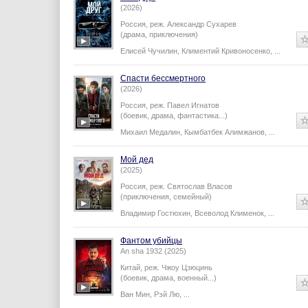
(2026)
Россия,
реж.
Александр Сухарев
(драма, приключения)
Елисей Чучилин
,
Климентий Кривоносенко
,
...
Спасти бессмертного
(2026)
Россия,
реж.
Павел Игнатов
(боевик, драма, фантастика...)
Михаил Медалин
,
Кымбатбек Алимжанов
,
...
Мой дед
(2025)
Россия,
реж.
Святослав Власов
(приключения, семейный)
Владимир Гостюхин
,
Всеволод Клименок
,
...
Фантом убийцы
An sha 1932 (2025)
Китай,
реж.
Чжоу Цзюцинь
(боевик, драма, военный...)
Ван Мин
,
Рэй Лю
,
...