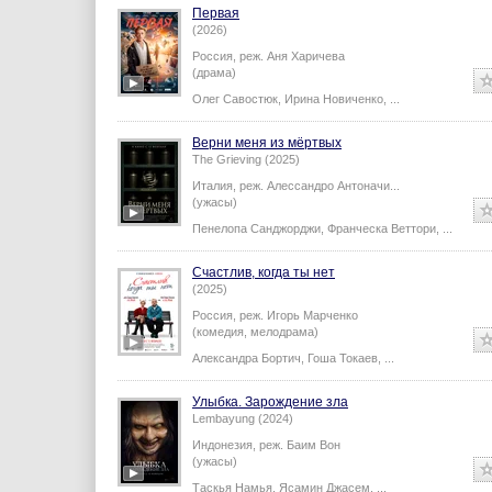
Первая
(2026)
Россия,
реж.
Аня Харичева
(драма)
Олег Савостюк
,
Ирина Новиченко
,
...
Верни меня из мёртвых
The Grieving (2025)
Италия,
реж.
Алессандро Антоначи
...
(ужасы)
Пенелопа Санджорджи
,
Франческа Веттори
,
...
Счастлив, когда ты нет
(2025)
Россия,
реж.
Игорь Марченко
(комедия, мелодрама)
Александра Бортич
,
Гоша Токаев
,
...
Улыбка. Зарождение зла
Lembayung (2024)
Индонезия,
реж.
Баим Вон
(ужасы)
Таскья Намья
,
Ясамин Джасем
,
...