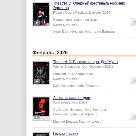
TheatreHD: Оперный фестиваль Россини:
Эрмиона
Rossini Opera Festival: Ermione (2024)
Италия,
реж.
Йоханнес Эрат
(драма, музыка)
Хуан Диего Флорес
,
Анастасия Бартоли
,
...
Февраль, 2026
TheatreHD: Венская опера: Дон Жуан
Wiener Staatsoper: Don Giovanni (2024)
Австрия,
реж.
Барри Коски
(драма, музыка)
Кайл Кетелсен
,
Кейт Линдси
,
...
Апокалипсис сегодня
Apocalypse Now (1979)
США,
реж.
Фрэнсис Форд Коппола
(военный, драма, история...)
Марлон Брандо
,
Мартин Шин
,
...
Голова-ластик