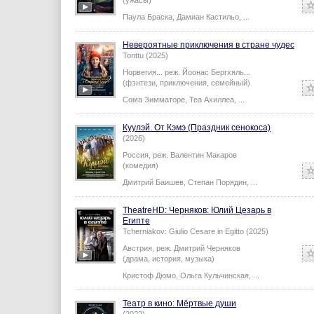
(ужасы)
Паула Браска
,
Дамиан Кастильо
,
...
Невероятные приключения в стране чудес
Tonttu (2025)
Норвегия...
реж.
Йоонас Бергхяль
...
(фэнтези, приключения, семейный)
Сома Зимматоре
,
Теа Ахиллеа
,
...
Куулэй. От Кэмэ (Праздник сенокоса)
(2026)
Россия,
реж.
Валентин Макаров
(комедия)
Дмитрий Баишев
,
Степан Порядин
,
...
TheatreHD: Черняков: Юлий Цезарь в
Египте​​​​​​​
Tcherniakov: Giulio Cesare in Egitto (2025)
Австрия,
реж.
Дмитрий Черняков
(драма, история, музыка)
Кристоф Дюмо
,
Ольга Кульчинская
,
...
Театр в кино: Мёртвые души