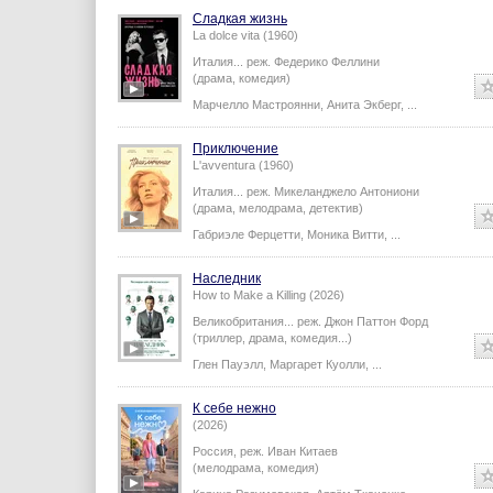
Сладкая жизнь
La dolce vita (1960)
Италия...
реж.
Федерико Феллини
(драма, комедия)
Марчелло Мастроянни
,
Анита Экберг
,
...
Приключение
L'avventura (1960)
Италия...
реж.
Микеланджело Антониони
(драма, мелодрама, детектив)
Габриэле Ферцетти
,
Моника Витти
,
...
Наследник
How to Make a Killing (2026)
Великобритания...
реж.
Джон Паттон Форд
(триллер, драма, комедия...)
Глен Пауэлл
,
Маргарет Куолли
,
...
К себе нежно
(2026)
Россия,
реж.
Иван Китаев
(мелодрама, комедия)