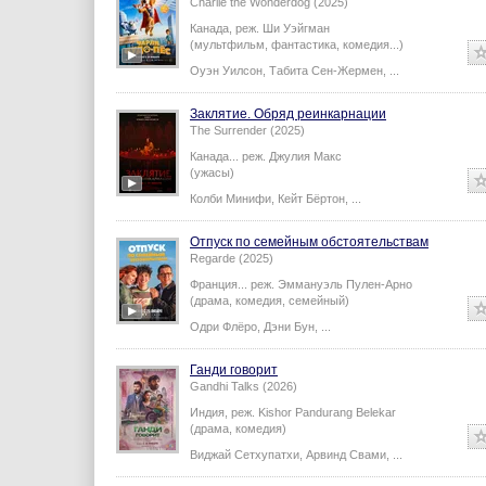
Charlie the Wonderdog (2025)
Канада,
реж.
Ши Уэйгман
(мультфильм, фантастика, комедия...)
Оуэн Уилсон
,
Табита Сен-Жермен
,
...
Заклятие. Обряд реинкарнации
The Surrender (2025)
Канада...
реж.
Джулия Макс
(ужасы)
Колби Минифи
,
Кейт Бёртон
,
...
Отпуск по семейным обстоятельствам
Regarde (2025)
Франция...
реж.
Эммануэль Пулен-Арно
(драма, комедия, семейный)
Одри Флёро
,
Дэни Бун
,
...
Ганди говорит
Gandhi Talks (2026)
Индия,
реж.
Kishor Pandurang Belekar
(драма, комедия)
Виджай Сетхупатхи
,
Арвинд Свами
,
...