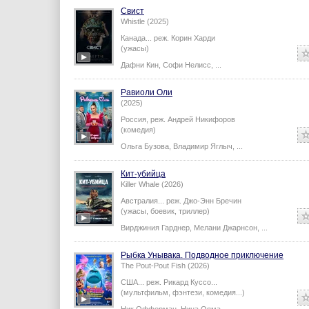
Свист
Whistle (2025)
Канада...
реж.
Корин Харди
(ужасы)
Дафни Кин
,
Софи Нелисс
,
...
Равиоли Оли
(2025)
Россия,
реж.
Андрей Никифоров
(комедия)
Ольга Бузова
,
Владимир Яглыч
,
...
Кит-убийца
Killer Whale (2026)
Австралия...
реж.
Джо-Энн Бречин
(ужасы, боевик, триллер)
Вирджиния Гарднер
,
Мелани Джарнсон
,
...
Рыбка Унывака. Подводное приключение
The Pout-Pout Fish (2026)
США...
реж.
Рикард Куссо
...
(мультфильм, фэнтези, комедия...)