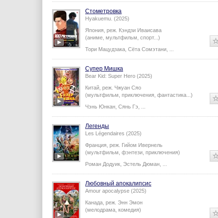
Стометровка
Hyakuemu. (2025)
Япония,
реж.
Кэндзи Иваисава
(аниме, мультфильм, спорт...)
Тори Мацудзака
,
Сёта Сомэтани
,
...
Супер Мишка
Bear Kid: Super Hero (2025)
Китай,
реж.
Чжуан Сяо
(мультфильм, приключения, фантастика...)
Чэнь Юнкан
,
Сянь Гэ
,
...
Легенды
Les Légendaires (2025)
Франция,
реж.
Гийом Ивернель
(мультфильм, фэнтези, приключения)
Роман Додуик
,
Эстель Дюман
,
...
Любовный апокалипсис
Amour apocalypse (2025)
Канада,
реж.
Энн Эмон
(мелодрама, комедия)