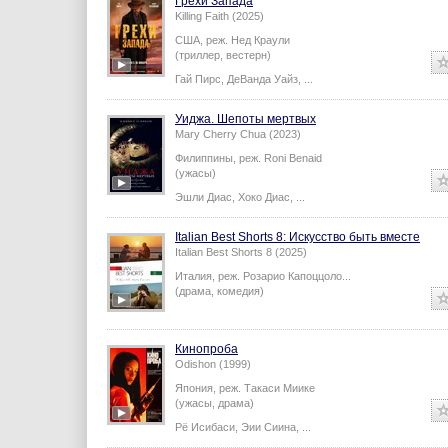
Грехи Запада
Killing Faith (2025)
США,
реж.
Нед Краули
(триллер, вестерн)
Гай Пирс
,
ДеВанда Уайз
,
...
Уиджа. Шепоты мертвых
Mary Cherry Chua (2023)
Филиппины,
реж.
Roni Benaid
(ужасы)
Эшли Диас
,
Хоко Диас
,
...
Italian Best Shorts 8: Искусство быть вместе
Italian Best Shorts 8 (2025)
Италия,
реж.
Розарио Капоццоло
...
(драма, комедия)
Кинопроба
Odishon (1999)
Япония,
реж.
Такаси Миике
(ужасы, драма)
Рё Исибаси
,
Эии Сиина
,
...