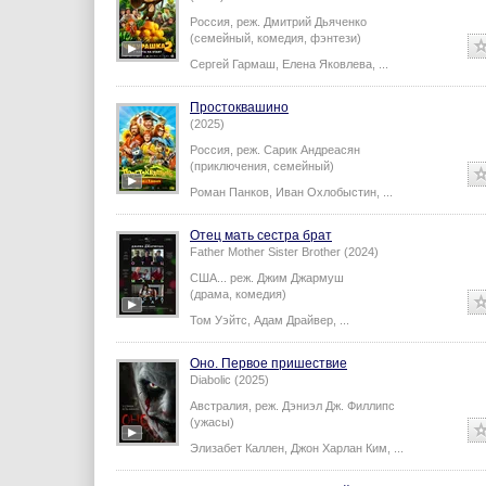
Россия,
реж.
Дмитрий Дьяченко
(семейный, комедия, фэнтези)
Сергей Гармаш
,
Елена Яковлева
,
...
Простоквашино
(2025)
Россия,
реж.
Сарик Андреасян
(приключения, семейный)
Роман Панков
,
Иван Охлобыстин
,
...
Отец мать сестра брат
Father Mother Sister Brother (2024)
США...
реж.
Джим Джармуш
(драма, комедия)
Том Уэйтс
,
Адам Драйвер
,
...
Оно. Первое пришествие
Diabolic (2025)
Австралия,
реж.
Дэниэл Дж. Филлипс
(ужасы)
Элизабет Каллен
,
Джон Харлан Ким
,
...