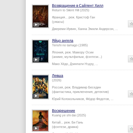
Возвращение в Сайлент Хилл
Return to Silent Hill (2025)
Франция...
реж.
Кристоф Ган
(ужасы)
Джереми Ирвин
,
Ханна Эмили Андерсон
,
...
Яйцо ангела
Tenshi no tamago (1985)
Япония,
реж.
Мамору Осии
(аниме, мультфильм, фэнтези...)
Мако Хёдо
,
Дзинпати Нэдзу
,
...
Левша
(2026)
Россия,
реж.
Владимир Беседин
(фантастика, приключения, детектив)
Юрий Колокольников
,
Фёдор Федотов
,
...
Воскрешение
Kuang ye shi dai (2025)
Китай...
реж.
Би Гань
(фэнтези, драма)