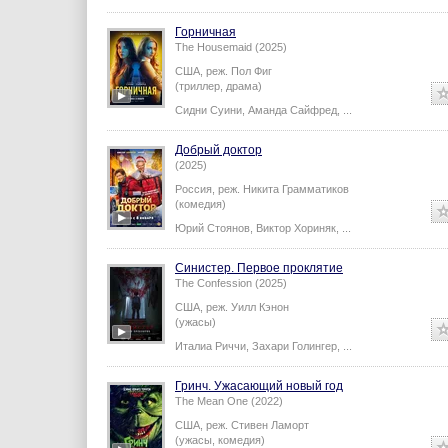
Горничная
The Housemaid (2025)
США,
реж.
Пол Фиг
(триллер, драма)
Сидни Суини
,
Аманда Сайфред
,
...
Добрый доктор
(2025)
Россия,
реж.
Никита Грамматиков
(комедия)
Юрий Стоянов
,
Виктор Хориняк
,
...
Синистер. Первое проклятие
The Confession (2025)
США,
реж.
Уилл Кэнон
(ужасы)
Италиа Риччи
,
Захари Голингер
,
...
Гринч. Ужасающий новый год
The Mean One (2022)
США,
реж.
Стивен Ламорт
(ужасы, комедия)