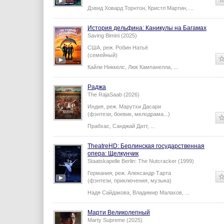
Дэвид Ховард Торнтон
,
Кристл Мартин
,
...
История дельфина: Каникулы на Багамах
Saving Bimini (2025)
США,
реж.
Робин Натьё
(семейный)
Кайли Никкелс
,
Люк Кампанелла
,
...
Раджа
The RajaSaab (2026)
Индия,
реж.
Марутхи Дасари
(фэнтези, боевик, мелодрама...)
Прабхас
,
Санджай Датт
,
...
TheatreHD: Берлинская государственная
опера: Щелкунчик
Staatskapelle Berlin: The Nutcracker (1999)
Германия,
реж.
Александр Тарта
(фэнтези, приключения, музыка)
Надя Сайдакова
,
Владимир Малахов
,
...
Марти Великолепный
Marty Supreme (2025)