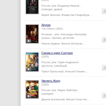
(2022)
Россия,
реж.
Владимир Иванов
...
(комедия, драма)
Мария Аронова
,
Владислав Гандрабура
,
...
Другие
The Others (2001)
Испания...
реж.
Алехандро Аменабар
(ужасы, триллер, детектив)
Николь Кидман
,
Финола Флэнаган
,
...
Сказка о царе Салтане
(2025)
Россия,
реж.
Сарик Андреасян
(фэнтези, семейный)
Павел Прилучный
,
Алексей Онежен
,
...
Уволить Жору
(2025)
Россия,
реж.
Марюс Вайсберг
(комедия)
Данила Козловский
,
Михаил Галустян
,
...