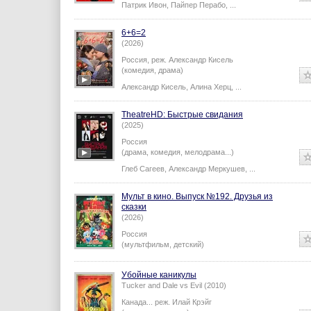
Патрик Ивон
,
Пайпер Перабо
,
...
6+6=2
(2026)
Россия,
реж.
Александр Кисель
(комедия, драма)
Александр Кисель
,
Алина Херц
,
...
TheatreHD: Быстрые свидания
(2025)
Россия
(драма, комедия, мелодрама...)
Глеб Сагеев
,
Александр Меркушев
,
...
Мульт в кино. Выпуск №192. Друзья из
сказки
(2026)
Россия
(мультфильм, детский)
Убойные каникулы
Tucker and Dale vs Evil (2010)
Канада...
реж.
Илай Крэйг