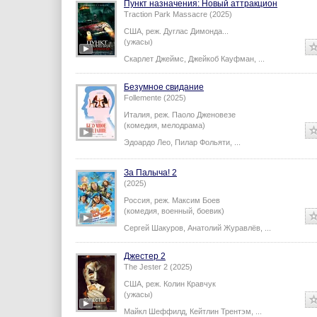
Пункт назначения: Новый аттракцион
Traction Park Massacre (2025)
США,
реж.
Дуглас Димонда
...
(ужасы)
Скарлет Джеймс
,
Джейкоб Кауфман
,
...
Безумное свидание
Follemente (2025)
Италия,
реж.
Паоло Дженовезе
(комедия, мелодрама)
Эдоардо Лео
,
Пилар Фольяти
,
...
За Палыча! 2
(2025)
Россия,
реж.
Максим Боев
(комедия, военный, боевик)
Сергей Шакуров
,
Анатолий Журавлёв
,
...
Джестер 2
The Jester 2 (2025)
США,
реж.
Колин Кравчук
(ужасы)
Майкл Шеффилд
,
Кейтлин Трентэм
,
...