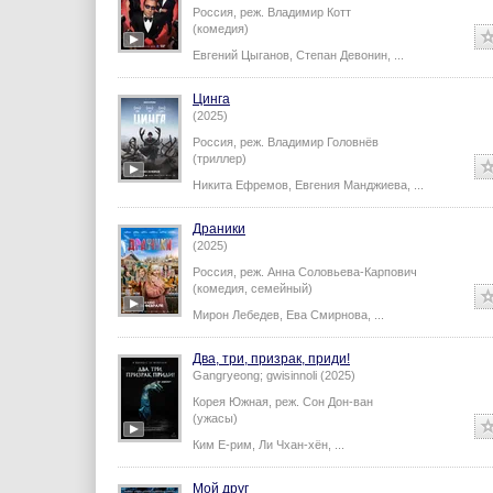
Россия,
реж.
Владимир Котт
(комедия)
Евгений Цыганов
,
Степан Девонин
,
...
Цинга
(2025)
Россия,
реж.
Владимир Головнёв
(триллер)
Никита Ефремов
,
Евгения Манджиева
,
...
Драники
(2025)
Россия,
реж.
Анна Соловьева-Карпович
(комедия, семейный)
Мирон Лебедев
,
Ева Смирнова
,
...
Два, три, призрак, приди!
Gangryeong; gwisinnoli (2025)
Корея Южная,
реж.
Сон Дон-ван
(ужасы)
Ким Е-рим
,
Ли Чхан-хён
,
...
Мой друг