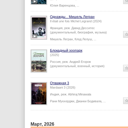
Юлия Варенцова
,
...
Однажды... Мишель Легран
Il était une fois Michel Legrand (2024)
Франция,
реж.
Давид Десситес
(документальный, биография, музыка)
Мишель Легран
,
Клод Лелуш
,
...
Блокадный зоопарк
(2025)
Россия,
реж.
Андрей Егоров
(документальный, военный, история)
Отважная 3
Mardaani 3 (2026)
Индия,
реж.
Abhiraj Minawala
Рани Мукхерджи
,
Джанки Бодивала
,
...
Март, 2026