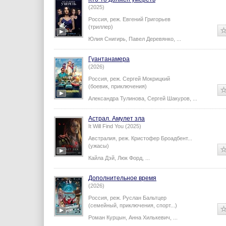
(2025)
Россия,
реж.
Евгений Григорьев
(триллер)
Юлия Снигирь
,
Павел Деревянко
,
...
Гуантанамера
(2026)
Россия,
реж.
Сергей Мокрицкий
(боевик, приключения)
Александра Тулинова
,
Сергей Шакуров
,
...
Астрал. Амулет зла
It Will Find You (2025)
Австралия,
реж.
Кристофер Броадбент
...
(ужасы)
Кайла Дэй
,
Люк Форд
,
...
Дополнительное время
(2026)
Россия,
реж.
Руслан Бальтцер
(семейный, приключения, спорт...)
Роман Курцын
,
Анна Хилькевич
,
...