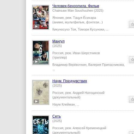
Человек-бензопила. Фильм
Chainsaw Man Soushuuhen (2025)
Япония,
реж.
Тацуя Ёсихара
(аниме, мультфильм, фэнтези...)
Кикуносукэ Тоя
,
Томори Кусуноки
,
...
Мангул
(2025)
Россия,
реж.
Иван Шерстников
(триллер)
Владимир Верёвочкин
,
Валерия Припасникова
,
...
Наум. Предчувствия
(2025)
Россия,
реж.
Андрей Натоцинский
(документальный)
Наум Клейман
,
...
Сеть
(2025)
Россия,
реж.
Алексей Кременецкий
(документальный)