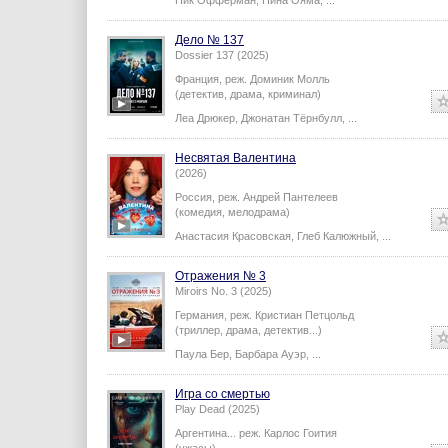
Ник Офферман
,
Нина Ояма
,
...
Дело № 137
Dossier 137 (2025)
Франция,
реж.
Доминик Молль
(детектив, драма, криминал)
Леа Дрюкер
,
Джонатан Тёрнбулл
,
...
Несвятая Валентина
(2026)
Россия,
реж.
Андрей Пантелеев
(комедия, мелодрама)
Анастасия Красовская
,
Глеб Калюжный
,
...
Отражения № 3
Miroirs No. 3 (2025)
Германия,
реж.
Кристиан Петцольд
(триллер, драма, детектив...)
Паула Бер
,
Барбара Ауэр
,
...
Игра со смертью
Play Dead (2025)
Аргентина...
реж.
Карлос Гоития