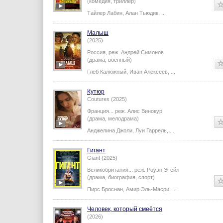
(комедия, триллер)
Тайлер Лабин
,
Алан Тьюдик
,
...
Малыш
(2025)
Россия,
реж.
Андрей Симонов
(драма, военный)
Глеб Калюжный
,
Иван Алексеев
,
...
Кутюр
Coutures (2025)
Франция...
реж.
Алис Винокур
(драма, мелодрама)
Анджелина Джоли
,
Луи Гаррель
,
...
Гигант
Giant (2025)
Великобритания...
реж.
Роуэн Этейл
(драма, биография, спорт)
Пирс Броснан
,
Амир Эль-Масри
,
...
Человек, который смеётся
(2026)