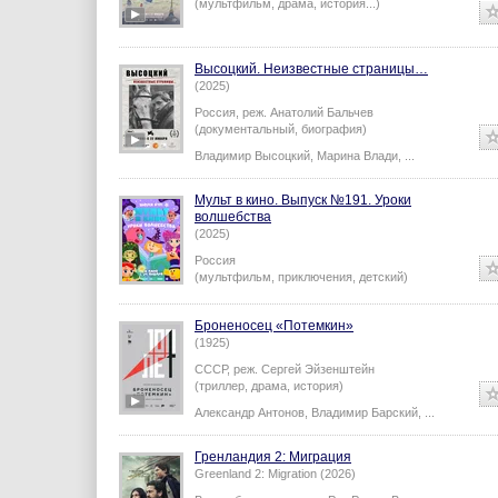
(мультфильм, драма, история...)
Высоцкий. Неизвестные страницы…
(2025)
Россия,
реж.
Анатолий Бальчев
(документальный, биография)
Владимир Высоцкий
,
Марина Влади
,
...
Мульт в кино. Выпуск №191. Уроки
волшебства
(2025)
Россия
(мультфильм, приключения, детский)
Броненосец «Потемкин»
(1925)
СССР,
реж.
Сергей Эйзенштейн
(триллер, драма, история)
Александр Антонов
,
Владимир Барский
,
...
Гренландия 2: Миграция
Greenland 2: Migration (2026)