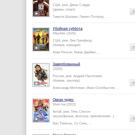
США,
реж.
Джош Сэфди
(драма, спорт)
Тимоти Шаламе
,
Гвинет Пэлтроу
,
...
Убойная суббота
Playdate (2025)
США,
реж.
Люк Гринфилд
(боевик, комедия)
Алан Ричсон
,
Кевин Джеймс
,
...
Завербованный
(2025)
Россия,
реж.
Андрей Пантелеев
(боевик, триллер)
Александр Метёлкин
,
Иван Охлобыстин
,
...
Океан чудес
Shen hai (2022)
Китай,
реж.
Тянь Сяопэн
(мультфильм, фэнтези, приключения...)
Ван Тинвэнь
,
Су Синь
,
...