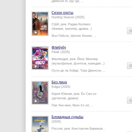
Джексон И
,
Шу Ци
,
...
Сезон охоты
Hunting Season (2025)
США,
реж.
Раджа Коллинз
(боевик, триллер, драма...)
Мэл Гибсон
,
Шелли Хенниг
,
...
Флибубу
Fleak (2025)
Финляндия,
реж.
Йенс Мюллер
(мультфильм, фэнтези, комедия...)
Оуэн де ла Хойде
,
Тори Джонсон
,
...
Без лица
Eolgul (2025)
Корея Южная,
реж.
Ён Сан-хо
(детектив, драма)
Пак Чон-мин
,
Квон Хэ-хё
,
...
Блокадные судьбы
(2026)
Россия,
реж.
Константин Бирюков
...