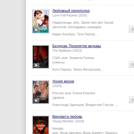
Любовный переполох
Love Fail Repeat (2025)
Нидерланды,
реж.
Эрвин ван ден Эшоф
(фэнтези, мелодрама, комедия)
Карре Альберс
,
Твэн Кюпер
,
...
Белдхэм. Проклятие ведьмы
The Beldham (2023)
США,
реж.
Энджела Галнер
(ужасы)
Кэти Паркер
,
Эмма Фитцпатрик
,
...
Унция жизни
(2025)
Россия,
реж.
Елена Елагина
(драма)
Александр Удальцов
,
Владислав Глухов
,
...
Виновата любовь
Young Werther (2024)
Канада,
реж.
Жозе Авелино Жиль Корбетт Лоренсо