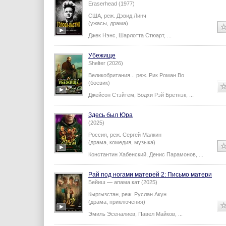
Eraserhead (1977)
США,
реж.
Дэвид Линч
(ужасы, драма)
Джек Нэнс
,
Шарлотта Стюарт
,
...
Убежище
Shelter (2026)
Великобритания...
реж.
Рик Роман Во
(боевик)
Джейсон Стэйтем
,
Бодхи Рэй Бретнэк
,
...
Здесь был Юра
(2025)
Россия,
реж.
Сергей Малкин
(драма, комедия, музыка)
Константин Хабенский
,
Денис Парамонов
,
...
Рай под ногами матерей 2: Письмо матери
Бейиш — апама кат (2025)
Кыргызстан,
реж.
Руслан Акун
(драма, приключения)
Эмиль Эсеналиев
,
Павел Майков
,
...