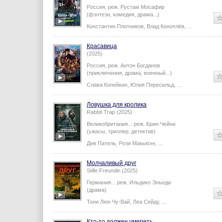
Россия,
реж.
Рустам Мосафир
(фэнтези, комедия, драма...)
Константин Плотников
,
Влад Коноплёв
,
...
Красавица
(2025)
Россия,
реж.
Антон Богданов
(приключения, драма, военный...)
Слава Копейкин
,
Юлия Пересильд
,
...
Ловушка для кролика
Rabbit Trap (2025)
Великобритания...
реж.
Брин Чейни
(ужасы, триллер, детектив)
Дев Патель
,
Рози Макьюэн
,
...
Молчаливый друг
Stille Freundin (2025)
Германия...
реж.
Ильдико Эньеди
(драма)
Тони Люн Чу-Вай
,
Леа Сейду
,
...
Кто-то должен умереть