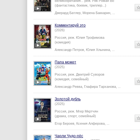
Великобритания...
реж.
Рик Роман Во
(фантастика, боевик, триллер...)
Джерард Батлер
,
Морена Баккарин
,
...
Комментируй это
(2026)
Россия,
реж.
Юлия Трофимова
(комедия)
Александр Петров
,
Юлия Хлынина
,
...
Папа может
(2025)
Россия,
реж.
Дмитрий Суворов
(комедия, семейный)
Александр Ревва
,
Глафира Тарханова
,
...
Золотой дубль
(2025)
Россия,
реж.
Мгер Мкртчян
(драма, спорт, семейный)
Егор Бероев
,
Ксения Алферова
,
...
Чарли Чудо-пёс