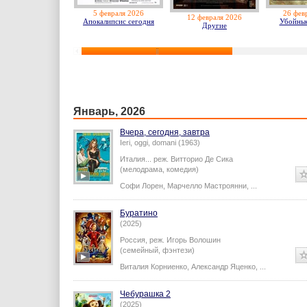
5 февраля 2026
26 фев
12 февраля 2026
Апокалипсис сегодня
Убойные
Другие
Январь, 2026
Вчера, сегодня, завтра
Ieri, oggi, domani (1963)
Италия...
реж.
Витторио Де Сика
(мелодрама, комедия)
Софи Лорен
,
Марчелло Мастроянни
,
...
Буратино
(2025)
Россия,
реж.
Игорь Волошин
(семейный, фэнтези)
Виталия Корниенко
,
Александр Яценко
,
...
Чебурашка 2
(2025)