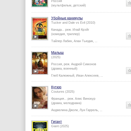
Россия
(мультфильм, детский)
Убойные каникулы
Tucker and Dale vs Evil (2010)
Канада...
реж.
Илай Крэйг
(комедия, триллер)
Тайлер Лабин
,
Алан Тьюдик
,
...
Малыш
(2025)
Россия,
реж.
Андрей Симонов
(драма, военный)
Глеб Калюжный
,
Иван Алексеев
,
...
Кутюр
Coutures (2025)
Франция...
реж.
Алис Винокур
(драма, мелодрама)
Анджелина Джоли
,
Луи Гаррель
,
...
Гигант
Giant (2025)