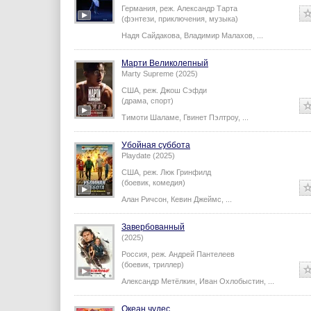
Германия,
реж.
Александр Тарта
(фэнтези, приключения, музыка)
Надя Сайдакова
,
Владимир Малахов
,
...
Марти Великолепный
Marty Supreme (2025)
США,
реж.
Джош Сэфди
(драма, спорт)
Тимоти Шаламе
,
Гвинет Пэлтроу
,
...
Убойная суббота
Playdate (2025)
США,
реж.
Люк Гринфилд
(боевик, комедия)
Алан Ричсон
,
Кевин Джеймс
,
...
Завербованный
(2025)
Россия,
реж.
Андрей Пантелеев
(боевик, триллер)
Александр Метёлкин
,
Иван Охлобыстин
,
...
Океан чудес