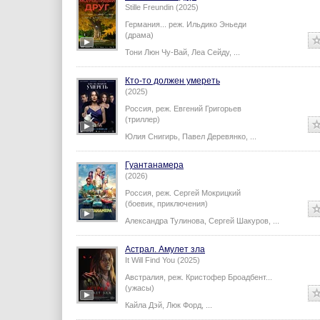
Stille Freundin (2025)
Германия...
реж.
Ильдико Эньеди
(драма)
Тони Люн Чу-Вай
,
Леа Сейду
,
...
Кто-то должен умереть
(2025)
Россия,
реж.
Евгений Григорьев
(триллер)
Юлия Снигирь
,
Павел Деревянко
,
...
Гуантанамера
(2026)
Россия,
реж.
Сергей Мокрицкий
(боевик, приключения)
Александра Тулинова
,
Сергей Шакуров
,
...
Астрал. Амулет зла
It Will Find You (2025)
Австралия,
реж.
Кристофер Броадбент
...
(ужасы)
Кайла Дэй
,
Люк Форд
,
...