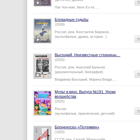
Пак Чон-мин
,
Квон Хэ-хё
,
...
Блокадные судьбы
(2026)
Россия,
реж.
Константин Бирюков
...
(мультфильм, драма, история...)
Высоцкий. Неизвестные страницы…
(2025)
Россия,
реж.
Анатолий Бальчев
(документальный, биография)
Владимир Высоцкий
,
Марина Влади
,
...
Мульт в кино. Выпуск №191. Уроки
волшебства
(2025)
Россия
(мультфильм, приключения, детский)
Броненосец «Потемкин»
(1925)
СССР,
реж.
Сергей Эйзенштейн