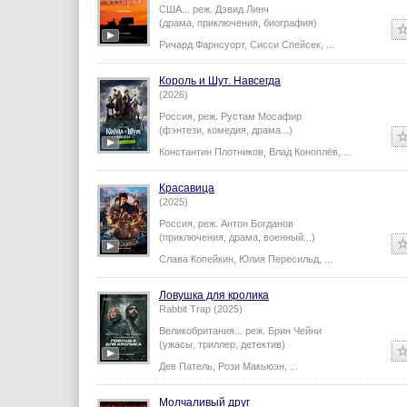
США...
реж.
Дэвид Линч
(драма, приключения, биография)
Ричард Фарнсуорт
,
Сисси Спейсек
,
...
Король и Шут. Навсегда
(2026)
Россия,
реж.
Рустам Мосафир
(фэнтези, комедия, драма...)
Константин Плотников
,
Влад Коноплёв
,
...
Красавица
(2025)
Россия,
реж.
Антон Богданов
(приключения, драма, военный...)
Слава Копейкин
,
Юлия Пересильд
,
...
Ловушка для кролика
Rabbit Trap (2025)
Великобритания...
реж.
Брин Чейни
(ужасы, триллер, детектив)
Дев Патель
,
Рози Макьюэн
,
...
Молчаливый друг