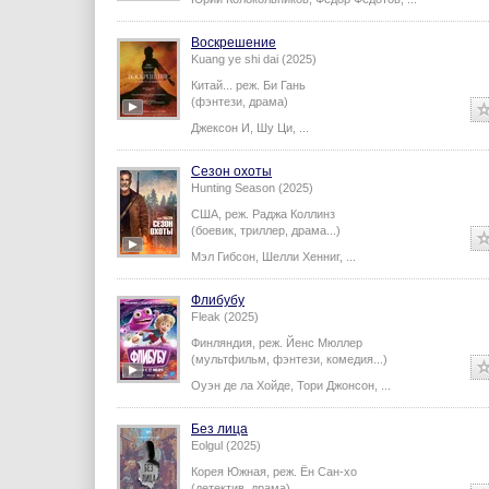
Воскрешение
Kuang ye shi dai (2025)
Китай...
реж.
Би Гань
(фэнтези, драма)
Джексон И
,
Шу Ци
,
...
Сезон охоты
Hunting Season (2025)
США,
реж.
Раджа Коллинз
(боевик, триллер, драма...)
Мэл Гибсон
,
Шелли Хенниг
,
...
Флибубу
Fleak (2025)
Финляндия,
реж.
Йенс Мюллер
(мультфильм, фэнтези, комедия...)
Оуэн де ла Хойде
,
Тори Джонсон
,
...
Без лица
Eolgul (2025)
Корея Южная,
реж.
Ён Сан-хо
(детектив, драма)