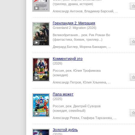
(триллер, драма, история)
Александр Антонов
,
Владимир Барский
,
...
Гренландия 2: Миграция
Greenland 2: Migration (2026)
Великобритания...
реж.
Рик Роман Во
(фантастика, боевик, триллер...)
Джерард Батлер
,
Морена Баккарин
,
...
Комментируй это
(2026)
Россия,
реж.
Юлия Трофимова
(комедия)
Александр Петров
,
Юлия Хлынина
,
...
Папа может
(2025)
Россия,
реж.
Дмитрий Суворов
(комедия, семейный)
Александр Ревва
,
Глафира Тарханова
,
...
Золотой дубль
(2025)