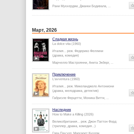
Рани Мукхерджи
,
Джанки Бодивала
,
...
Март, 2026
Сладкая жизнь
La dolce vita (1960)
Италия...
реж.
Федерико Феллини
(драма, комедия)
Марчелло Мастроянни
,
Анита Экберг
,
...
Приключение
L'avventura (1960)
Италия...
реж.
Микеланджело Антониони
(драма, мелодрама, детектив)
Габриэле Ферцетти
,
Моника Витти
,
...
Наследник
How to Make a Killing (2026)
Великобритания...
реж.
Джон Паттон Форд
(триллер, драма, комедия...)
Глен Пауэлл
,
Маргарет Куолли
,
...