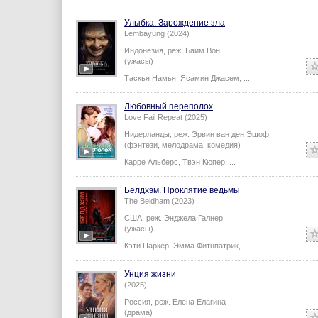
Улыбка. Зарождение зла
Lembayung (2024)
Индонезия,
реж.
Баим Вон
(ужасы)
Таскья Намья
,
Ясамин Джасем
,
...
Любовный переполох
Love Fail Repeat (2025)
Нидерланды,
реж.
Эрвин ван ден Эшоф
(фэнтези, мелодрама, комедия)
Карре Альберс
,
Твэн Кюпер
,
...
Белдхэм. Проклятие ведьмы
The Beldham (2023)
США,
реж.
Энджела Галнер
(ужасы)
Кэти Паркер
,
Эмма Фитцпатрик
,
...
Унция жизни
(2025)
Россия,
реж.
Елена Елагина
(драма)