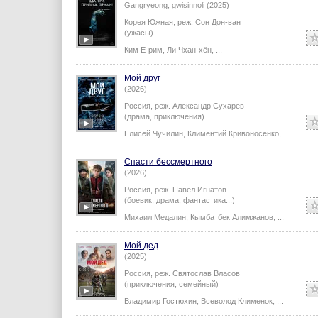
Gangryeong; gwisinnoli (2025)
Корея Южная,
реж.
Сон Дон-ван
(ужасы)
Ким Е-рим
,
Ли Чхан-хён
,
...
Мой друг
(2026)
Россия,
реж.
Александр Сухарев
(драма, приключения)
Елисей Чучилин
,
Климентий Кривоносенко
,
...
Спасти бессмертного
(2026)
Россия,
реж.
Павел Игнатов
(боевик, драма, фантастика...)
Михаил Медалин
,
Кымбатбек Алимжанов
,
...
Мой дед
(2025)
Россия,
реж.
Святослав Власов
(приключения, семейный)
Владимир Гостюхин
,
Всеволод Клименок
,
...