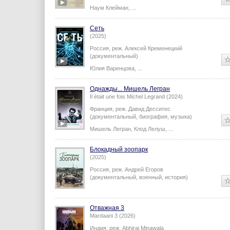
Наум Клейман
,
...
Сеть
(2025)
Россия,
реж.
Алексей Кременецкий
(документальный)
Юлия Варенцова
,
...
Однажды... Мишель Легран
Il était une fois Michel Legrand (2024)
Франция,
реж.
Давид Десситес
(документальный, биография, музыка)
Мишель Легран
,
Клод Лелуш
,
...
Блокадный зоопарк
(2025)
Россия,
реж.
Андрей Егоров
(документальный, военный, история)
Отважная 3
Mardaani 3 (2026)
Индия,
реж.
Abhiraj Minawala