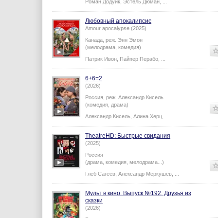
Роман Додуик
,
Эстель Дюман
,
...
Любовный апокалипсис
Amour apocalypse (2025)
Канада,
реж.
Энн Эмон
(мелодрама, комедия)
Патрик Ивон
,
Пайпер Перабо
,
...
6+6=2
(2026)
Россия,
реж.
Александр Кисель
(комедия, драма)
Александр Кисель
,
Алина Херц
,
...
TheatreHD: Быстрые свидания
(2025)
Россия
(драма, комедия, мелодрама...)
Глеб Сагеев
,
Александр Меркушев
,
...
Мульт в кино. Выпуск №192. Друзья из
сказки
(2026)