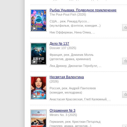
Рыбка Унывака. Подводное приключение
The Pout-Pout Fish (2026)
США...
реж.
Рикард Куссо
...
(мультфильм, фэнтези, комедия...)
Ник Офферман
,
Нина Ояма
,
...
Дело № 137
Dossier 137 (2025)
Франция,
реж.
Доминик Молль
(детектив, драма, криминал)
Леа Дрюкер
,
Джонатан Тёрнбулл
,
...
Несвятая Валентина
(2026)
Россия,
реж.
Андрей Пантелеев
(комедия, мелодрама)
Анастасия Красовская
,
Глеб Калюжный
,
...
Отражения № 3
Miroirs No. 3 (2025)
Германия,
реж.
Кристиан Петцольд
(триллер, драма, детектив...)