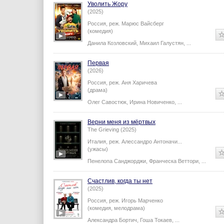
Уволить Жору
(2025)
Россия,
реж.
Марюс Вайсберг
(комедия)
Данила Козловский
,
Михаил Галустян
,
...
Первая
(2026)
Россия,
реж.
Аня Харичева
(драма)
Олег Савостюк
,
Ирина Новиченко
,
...
Верни меня из мёртвых
The Grieving (2025)
Италия,
реж.
Алессандро Антоначи
...
(ужасы)
Пенелопа Санджорджи
,
Франческа Веттори
,
...
Счастлив, когда ты нет
(2025)
Россия,
реж.
Игорь Марченко
(комедия, мелодрама)
Александра Бортич
,
Гоша Токаев
,
...