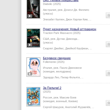
Оно. Первое пришествие
Diabolic (2025)
Австралия,
реж.
Дэниэл Дж. Филлипс
(ужасы)
Элизабет Каллен
,
Джон Харлан Ким
,
...
Пункт назначения: Новый аттракцион
Traction Park Massacre (2025)
США,
реж.
Дуглас Димонда
...
(ужасы)
Скарлет Джеймс
,
Джейкоб Кауфман
,
...
Безумное свидание
Follemente (2025)
Италия,
реж.
Паоло Дженовезе
(комедия, мелодрама)
Эдоардо Лео
,
Пилар Фольяти
,
...
За Палыча! 2
(2025)
Россия,
реж.
Максим Боев
(комедия, военный, боевик)
Сергей Шакуров
,
Анатолий Журавлёв
,
...