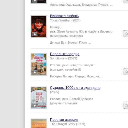
Александр Удальцов
,
Владислав Глухов
,
...
Виновата любовь
Young Werther (2024)
Канада,
реж.
Жозе Авелино Жиль Корбетт Лоренсо
(мелодрама, комедия)
Дуглас Бут
,
Элисон Пилл
,
...
Пароль от сердца
So tutto di te (2023)
Италия,
реж.
Роберто Липари
...
(комедия, семейный)
Роберто Липари
,
Серджо Фришия
,
...
Суздаль. 1000 лет и один день
(2025)
Россия,
реж.
Сергей Дебижев
(документальный)
Простая история
The Straight Story (1999)