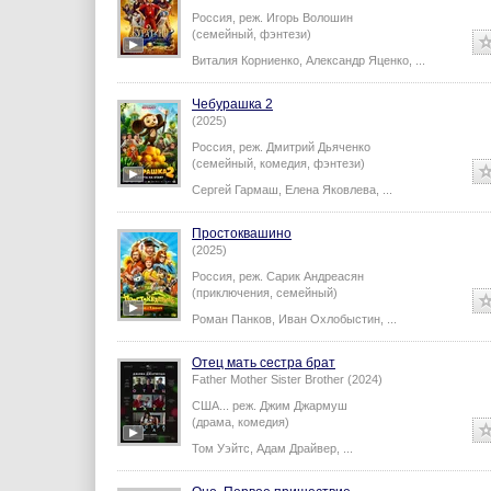
Россия,
реж.
Игорь Волошин
(семейный, фэнтези)
Виталия Корниенко
,
Александр Яценко
,
...
Чебурашка 2
(2025)
Россия,
реж.
Дмитрий Дьяченко
(семейный, комедия, фэнтези)
Сергей Гармаш
,
Елена Яковлева
,
...
Простоквашино
(2025)
Россия,
реж.
Сарик Андреасян
(приключения, семейный)
Роман Панков
,
Иван Охлобыстин
,
...
Отец мать сестра брат
Father Mother Sister Brother (2024)
США...
реж.
Джим Джармуш
(драма, комедия)
Том Уэйтс
,
Адам Драйвер
,
...