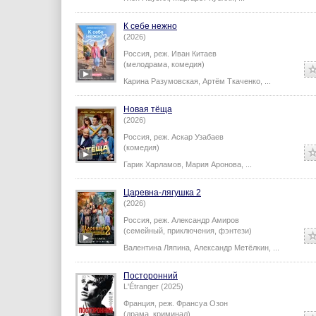
К себе нежно
(2026)
Россия,
реж.
Иван Китаев
(мелодрама, комедия)
Карина Разумовская
,
Артём Ткаченко
,
...
Новая тёща
(2026)
Россия,
реж.
Аскар Узабаев
(комедия)
Гарик Харламов
,
Мария Аронова
,
...
Царевна-лягушка 2
(2026)
Россия,
реж.
Александр Амиров
(семейный, приключения, фэнтези)
Валентина Ляпина
,
Александр Метёлкин
,
...
Посторонний
L'Étranger (2025)
Франция,
реж.
Франсуа Озон
(драма, криминал)