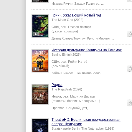
Италиа Риччи
,
Захари Голингер
,
...
Гринч. Ужасающий новый год
The Mean One (2022)
США,
реж.
Стивен Ламорт
(ужасы, комедия)
Дэвид Ховард Торнтон
,
Кристл Мартин
,
...
История дельфина: Каникулы на Багамах
Saving Bimini (2025)
США,
реж.
Робин Натьё
(семейный)
Кайли Никкелс
,
Люк Кампанелла
,
...
Раджа
The RajaSaab (2026)
Индия,
реж.
Марутхи Дасари
(фэнтези, боевик, мелодрама...)
Прабхас
,
Санджай Датт
,
...
TheatreHD: Берлинская государственная
опера: Щелкунчик
Staatskapelle Berlin: The Nutcracker (1999)