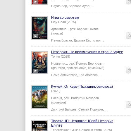
Паула Бер
,
Барбара Ауэр
,
...
Игра со смертью
Play Dead (2025)
Аргентина...
реж.
Карлос Гоития
(ужасы)
Паула Браска
,
Дамиан Кастильо
,
...
Невероятные приключения в стране чудес
Tonttu (2025)
Норвегия...
реж.
Йоонас Бергхяль
...
(фэнтези, приключения, семейный)
Сома Зимматоре
,
Теа Ахиллеа
,
...
Куулэй. От Кэмэ (Праздник сенокоса)
(2026)
Россия,
реж.
Валентин Макаров
(комедия)
Дмитрий Баишев
,
Степан Порядин
,
...
TheatreHD: Черняков: Юлий Цезарь в
Египте​​​​​​​
Tcherniakov: Giulio Cesare in Egitto (2025)