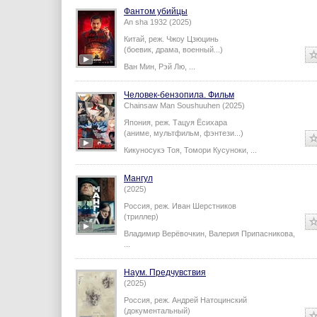
Фантом убийцы
An sha 1932 (2025)
Китай,
реж.
Чжоу Цзюцинь
(боевик, драма, военный...)
Ван Мин
,
Рэй Лю
,
...
Человек-бензопила. Фильм
Chainsaw Man Soushuuhen (2025)
Япония,
реж.
Тацуя Ёсихара
(аниме, мультфильм, фэнтези...)
Кикуносукэ Тоя
,
Томори Кусуноки
,
...
Мангул
(2025)
Россия,
реж.
Иван Шерстников
(триллер)
Владимир Верёвочкин
,
Валерия Припасникова
,
...
Наум. Предчувствия
(2025)
Россия,
реж.
Андрей Натоцинский
(документальный)