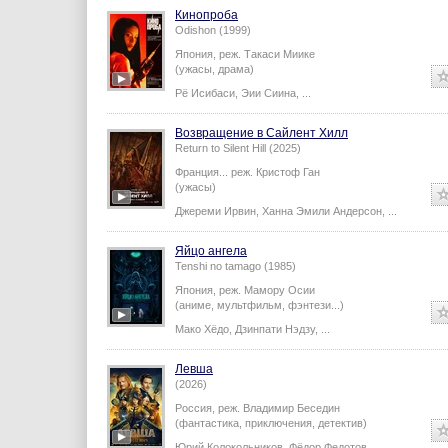
Кинопроба
Odishon (1999)
Япония,
реж.
Такаси Миике
(ужасы, драма)
Рё Исибаси
,
Эии Сиина
,
...
Возвращение в Сайлент Хилл
Return to Silent Hill (2025)
Франция...
реж.
Кристоф Ган
(ужасы)
Джереми Ирвин
,
Ханна Эмили Андерсон
,
...
Яйцо ангела
Tenshi no tamago (1985)
Япония,
реж.
Мамору Осии
(аниме, мультфильм, фэнтези...)
Мако Хёдо
,
Дзинпати Нэдзу
,
...
Левша
(2026)
Россия,
реж.
Владимир Беседин
(фантастика, приключения, детектив)
Юрий Колокольников
,
Фёдор Федотов
,
...