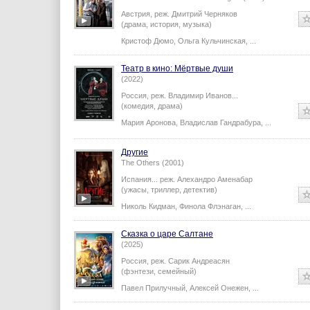
Австрия,
реж.
Дмитрий Черняков
(драма, история, музыка)
Кристоф Дюмо
,
Ольга Кульчинская
,
...
Театр в кино: Мёртвые души
(2022)
Россия,
реж.
Владимир Иванов
...
(комедия, драма)
Мария Аронова
,
Владислав Гандрабура
,
...
Другие
The Others (2001)
Испания...
реж.
Алехандро Аменабар
(ужасы, триллер, детектив)
Николь Кидман
,
Финола Флэнаган
,
...
Сказка о царе Салтане
(2025)
Россия,
реж.
Сарик Андреасян
(фэнтези, семейный)
Павел Прилучный
,
Алексей Онежен
,
...