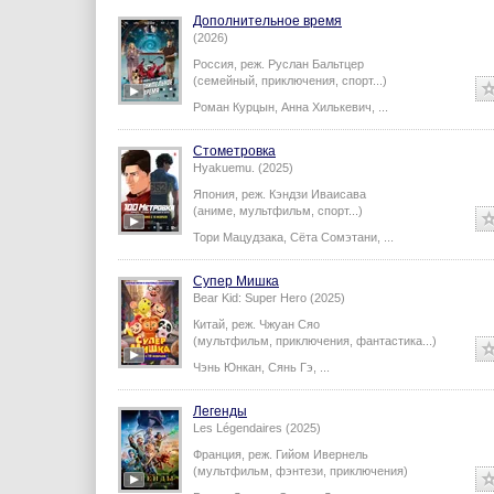
Дополнительное время
(2026)
Россия,
реж.
Руслан Бальтцер
(семейный, приключения, спорт...)
Роман Курцын
,
Анна Хилькевич
,
...
Стометровка
Hyakuemu. (2025)
Япония,
реж.
Кэндзи Иваисава
(аниме, мультфильм, спорт...)
Тори Мацудзака
,
Сёта Сомэтани
,
...
Супер Мишка
Bear Kid: Super Hero (2025)
Китай,
реж.
Чжуан Сяо
(мультфильм, приключения, фантастика...)
Чэнь Юнкан
,
Сянь Гэ
,
...
Легенды
Les Légendaires (2025)
Франция,
реж.
Гийом Ивернель
(мультфильм, фэнтези, приключения)