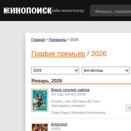
Онлайн-кинотеатр
Главная
>
Премьеры
> 2026
График премьер
/ 2026
Январь, 2026
Вчера, сегодня, завтра
Ieri, oggi, domani (1963)
Италия...
реж.
Витторио Де Сика
(мелодрама, комедия)
Софи Лорен
,
Марчелло Мастроянни
,
...
Буратино
(2025)