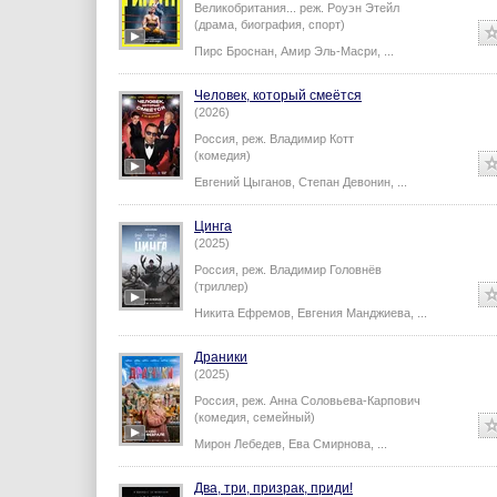
Великобритания...
реж.
Роуэн Этейл
(драма, биография, спорт)
Пирс Броснан
,
Амир Эль-Масри
,
...
Человек, который смеётся
(2026)
Россия,
реж.
Владимир Котт
(комедия)
Евгений Цыганов
,
Степан Девонин
,
...
Цинга
(2025)
Россия,
реж.
Владимир Головнёв
(триллер)
Никита Ефремов
,
Евгения Манджиева
,
...
Драники
(2025)
Россия,
реж.
Анна Соловьева-Карпович
(комедия, семейный)
Мирон Лебедев
,
Ева Смирнова
,
...
Два, три, призрак, приди!