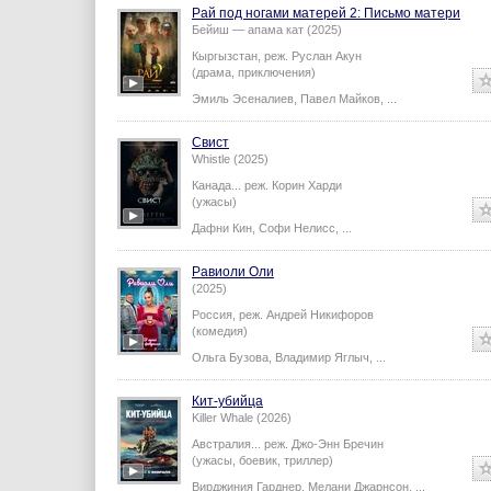
Рай под ногами матерей 2: Письмо матери
Бейиш — апама кат (2025)
Кыргызстан,
реж.
Руслан Акун
(драма, приключения)
Эмиль Эсеналиев
,
Павел Майков
,
...
Свист
Whistle (2025)
Канада...
реж.
Корин Харди
(ужасы)
Дафни Кин
,
Софи Нелисс
,
...
Равиоли Оли
(2025)
Россия,
реж.
Андрей Никифоров
(комедия)
Ольга Бузова
,
Владимир Яглыч
,
...
Кит-убийца
Killer Whale (2026)
Австралия...
реж.
Джо-Энн Бречин
(ужасы, боевик, триллер)
Вирджиния Гарднер
,
Мелани Джарнсон
,
...