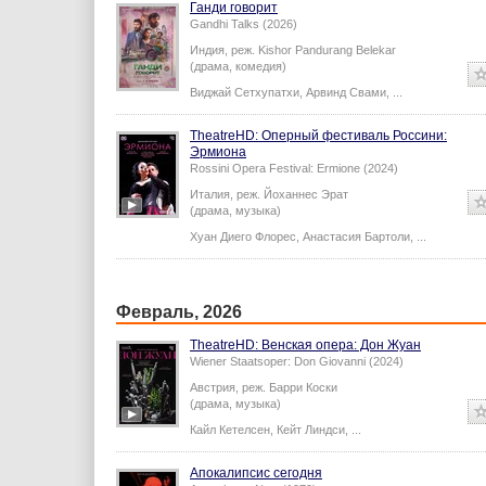
Ганди говорит
Gandhi Talks (2026)
Индия,
реж.
Kishor Pandurang Belekar
(драма, комедия)
Виджай Сетхупатхи
,
Арвинд Свами
,
...
TheatreHD: Оперный фестиваль Россини:
Эрмиона
Rossini Opera Festival: Ermione (2024)
Италия,
реж.
Йоханнес Эрат
(драма, музыка)
Хуан Диего Флорес
,
Анастасия Бартоли
,
...
Февраль, 2026
TheatreHD: Венская опера: Дон Жуан
Wiener Staatsoper: Don Giovanni (2024)
Австрия,
реж.
Барри Коски
(драма, музыка)
Кайл Кетелсен
,
Кейт Линдси
,
...
Апокалипсис сегодня