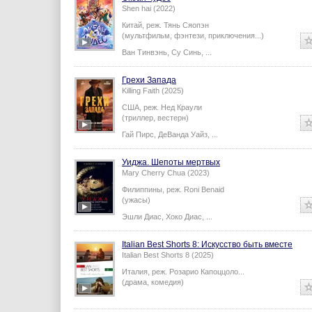
Shen hai (2022)
Китай,
реж.
Тянь Сяопэн
(мультфильм, фэнтези, приключения...)
Ван Тинвэнь
,
Су Синь
,
...
Грехи Запада
Killing Faith (2025)
США,
реж.
Нед Краули
(триллер, вестерн)
Гай Пирс
,
ДеВанда Уайз
,
...
Уиджа. Шепоты мертвых
Mary Cherry Chua (2023)
Филиппины,
реж.
Roni Benaid
(ужасы)
Эшли Диас
,
Хоко Диас
,
...
Italian Best Shorts 8: Искусство быть вместе
Italian Best Shorts 8 (2025)
Италия,
реж.
Розарио Капоццоло
...
(драма, комедия)