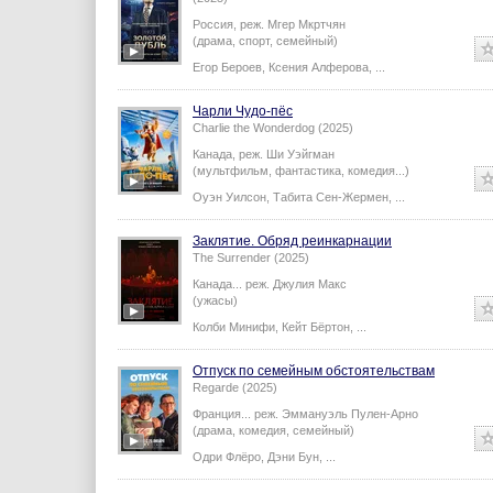
Россия,
реж.
Мгер Мкртчян
(драма, спорт, семейный)
Егор Бероев
,
Ксения Алферова
,
...
Чарли Чудо-пёс
Charlie the Wonderdog (2025)
Канада,
реж.
Ши Уэйгман
(мультфильм, фантастика, комедия...)
Оуэн Уилсон
,
Табита Сен-Жермен
,
...
Заклятие. Обряд реинкарнации
The Surrender (2025)
Канада...
реж.
Джулия Макс
(ужасы)
Колби Минифи
,
Кейт Бёртон
,
...
Отпуск по семейным обстоятельствам
Regarde (2025)
Франция...
реж.
Эммануэль Пулен-Арно
(драма, комедия, семейный)
Одри Флёро
,
Дэни Бун
,
...