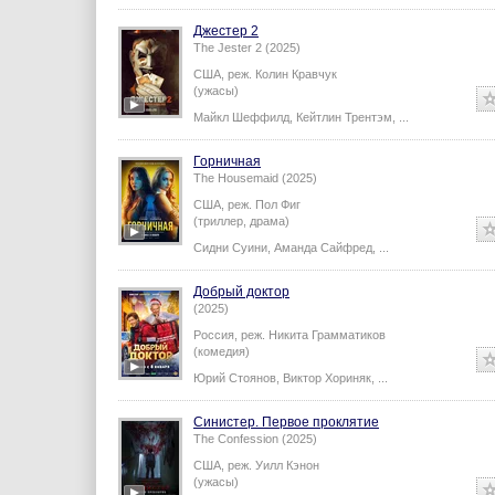
Джестер 2
The Jester 2 (2025)
США,
реж.
Колин Кравчук
(ужасы)
Майкл Шеффилд
,
Кейтлин Трентэм
,
...
Горничная
The Housemaid (2025)
США,
реж.
Пол Фиг
(триллер, драма)
Сидни Суини
,
Аманда Сайфред
,
...
Добрый доктор
(2025)
Россия,
реж.
Никита Грамматиков
(комедия)
Юрий Стоянов
,
Виктор Хориняк
,
...
Синистер. Первое проклятие
The Confession (2025)
США,
реж.
Уилл Кэнон
(ужасы)