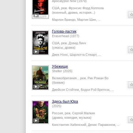
Apocalypse Now (1979)
США,
реж.
Фрэнсис Форд Коппола
(военный, драма, история...)
Марлон Брандо
,
Мартин Шин
,
...
Голова-ластик
Eraserhead (1977)
США,
реж.
Дэвид Линч
(ужасы, драма)
Джек Нэнс
,
Шарлотта Стюарт
,
...
Убежище
Shelter (2026)
Великобритания...
реж.
Рик Роман Во
(боевик)
Джейсон Стэйтем
,
Бодхи Рэй Бретнэк
,
...
Здесь был Юра
(2025)
Россия,
реж.
Сергей Малкин
(драма, комедия, музыка)
Константин Хабенский
,
Денис Парамонов
,
...