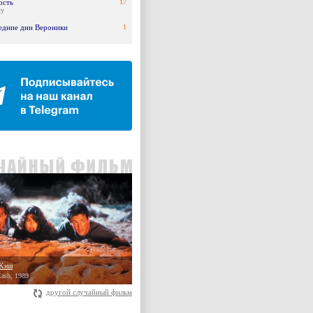
ость
17
ty
едние дни Вероники
1
 Кэш
ash, 1989
другой случайный фильм