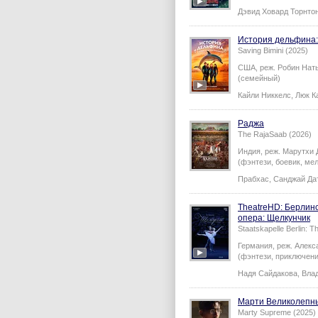
Дэвид Ховард Торнто
История дельфина:
Saving Bimini (2025)
США,
реж.
Робин Нат
(семейный)
Кайли Никкелс
,
Люк К
Раджа
The RajaSaab (2026)
Индия,
реж.
Марутхи 
(фэнтези, боевик, мел
Прабхас
,
Санджай Да
TheatreHD: Берлин
опера: Щелкунчик
Staatskapelle Berlin: 
Германия,
реж.
Алекс
(фэнтези, приключени
Надя Сайдакова
,
Вла
Марти Великолепн
Marty Supreme (2025)