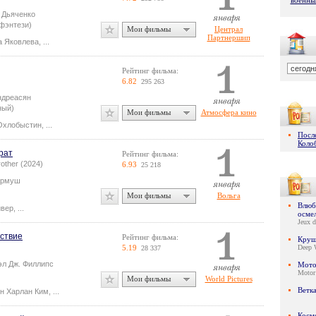
военны
 Дьяченко
фэнтези)
Мои фильмы
Централ
Партнершип
а Яковлева
,
...
Рейтинг фильма:
6.82
295 263
ндреасян
ный)
Мои фильмы
Атмосфера кино
Охлобыстин
,
...
Посл
Коло
рат
Рейтинг фильма:
rother (2024)
6.93
25 218
армуш
Мои фильмы
Вольга
Влюби
йвер
,
...
осме
Jeux d
ствие
Рейтинг фильма:
Круш
5.19
Deep 
28 337
эл Дж. Филлипс
Мото
Motor
Мои фильмы
World Pictures
Ветк
н Харлан Ким
,
...
Косм