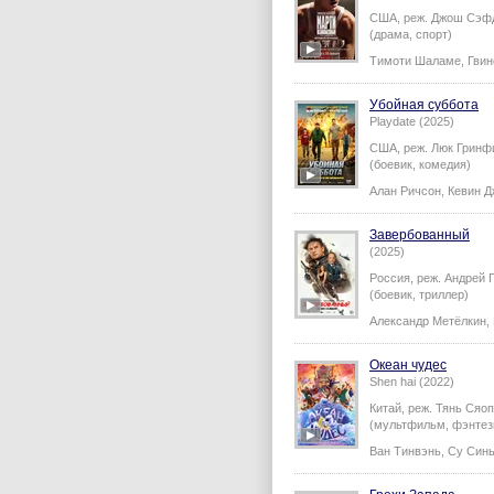
США,
реж.
Джош Сэф
(драма, спорт)
Тимоти Шаламе
,
Гвин
Убойная суббота
Playdate (2025)
США,
реж.
Люк Гринф
(боевик, комедия)
Алан Ричсон
,
Кевин 
Завербованный
(2025)
Россия,
реж.
Андрей 
(боевик, триллер)
Александр Метёлкин
,
Океан чудес
Shen hai (2022)
Китай,
реж.
Тянь Сяо
(мультфильм, фэнтези
Ван Тинвэнь
,
Су Син