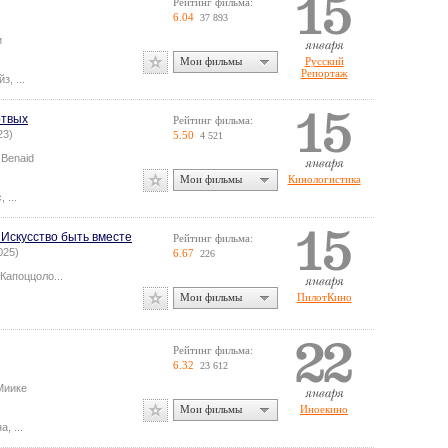
Рейтинг фильма:
6.04
37 893
и
Мои фильмы
Русский
Репортаж
йз
,
...
ртвых
Рейтинг фильма:
23)
5.50
4 521
 Benaid
Мои фильмы
Кинологистика
с
,
...
8: Искусство быть вместе
Рейтинг фильма:
2025)
6.67
226
 Капоццоло
...
Мои фильмы
ПилотКино
Рейтинг фильма:
6.32
23 612
Миике
Мои фильмы
Иноекино
на
,
...