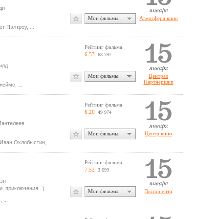
ди
Мои фильмы
Атмосфера кино
ет Пэлтроу
,
...
Рейтинг фильма:
6.53
68 797
илд
Мои фильмы
Централ
Партнершип
Джеймс
,
...
Рейтинг фильма:
6.20
49 974
Пантелеев
Мои фильмы
Центр кино
Иван Охлобыстин
,
...
Рейтинг фильма:
7.52
3 699
пэн
, приключения...)
Мои фильмы
Экспонента
ь
,
...