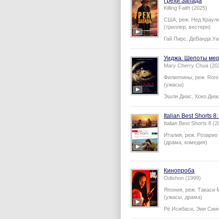
Грехи Запада
Killing Faith (2025)
США,
реж.
Нед Краул
(триллер, вестерн)
Гай Пирс
,
ДеВанда Уа
Уиджа. Шепоты ме
Mary Cherry Chua (20
Филиппины,
реж.
Roni
(ужасы)
Эшли Диас
,
Хоко Диа
Italian Best Shorts 
Italian Best Shorts 8 (
Италия,
реж.
Розарио
(драма, комедия)
Кинопроба
Odishon (1999)
Япония,
реж.
Такаси 
(ужасы, драма)
Рё Исибаси
,
Эии Сии