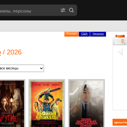
Россия
США
Украина
р
/ 2026
прокатч