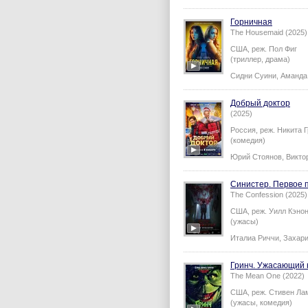
Горничная
The Housemaid (2025)
США,
реж.
Пол Фиг
(триллер, драма)
Сидни Суини
,
Аманда
Добрый доктор
(2025)
Россия,
реж.
Никита 
(комедия)
Юрий Стоянов
,
Викто
Синистер. Первое 
The Confession (2025)
США,
реж.
Уилл Кэно
(ужасы)
Италиа Риччи
,
Захари
Гринч. Ужасающий 
The Mean One (2022)
США,
реж.
Стивен Ла
(ужасы, комедия)