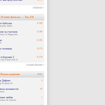
премьеры
Лучшие фильмы — Top 250
кт бабочки
8.290
terfly Effect
оне за счастьем
8.286
rsuit of Happyness
ш
8.285
id
а человека
8.279
 в будущее 2
8.278
 the Future Part II
лучшие фильмы
Новые рецензии
всего
ж Дафэна
4
g da geng ren
лисье реальности
45
ooms
ение любви
1
ssance de l'amour