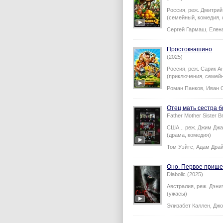
Россия,
реж.
Дмитрий
(семейный, комедия, 
Сергей Гармаш
,
Елен
Простоквашино
(2025)
Россия,
реж.
Сарик А
(приключения, семей
Роман Панков
,
Иван 
Отец мать сестра б
Father Mother Sister B
США...
реж.
Джим Дж
(драма, комедия)
Том Уэйтс
,
Адам Дра
Оно. Первое прише
Diabolic (2025)
Австралия,
реж.
Дэни
(ужасы)
Элизабет Каллен
,
Джо