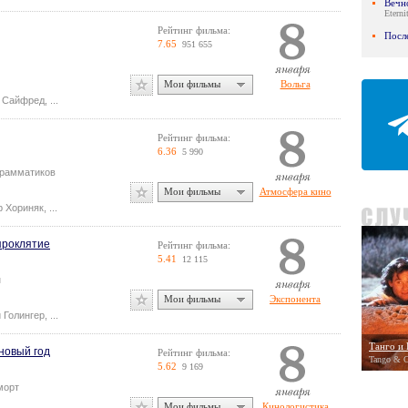
Вечн
Eterni
Рейтинг фильма:
Посл
7.65
951 655
Мои фильмы
Вольга
 Сайфред
,
...
Рейтинг фильма:
6.36
5 990
Грамматиков
Мои фильмы
Атмосфера кино
р Хориняк
,
...
проклятие
Рейтинг фильма:
5.41
12 115
н
Мои фильмы
Экспонента
 Голингер
,
...
Танго и
новый год
Рейтинг фильма:
Tango & C
5.62
9 169
морт
Мои фильмы
Кинологистика