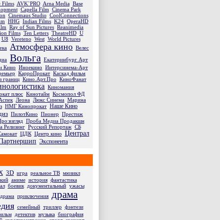
 Films
AVK`PRO
Arna Media
Base
lopment
Capella Film
13 августа 2026
Cinema Park
 2026
17 сентября 2026
8 октября 20
ion
Cinemaus Studio
Влюбись в меня, если
CoolConnections
енто
Сумерки
Сумерки. Сага. Но
lm
HHG
Indian Films
осмелишься
K24
OperaHD
ilm
Ray of Sun Pictures
Reanimedia
ion Films
Ten Letters
TheatreHD
U
U8
Vereteno
West
World Pictures
Атмосфера кино
ека
Велес
Вольга
диа
Екатеринбург Арт
н Кино
Иноекино
Интерсинема-Арт
ремьер
КарроПрокат
Каскад фильм
з границ
Кино.Арт.Про
КиноФанат
инологистика
Киномания
окат плюс
Кинотайм
Космопол ФД
Аспек
Леона
Люкс Синема
Марина
Наше Кино
з
НМГ Кинопрокат
диз
ПилотКино
Пионер
Престиж
ро:взгляд
Проба Медиа Продакшн
а Релизинг
Русский Репортаж
СБ
Централ
Самокат
ЦДК
Центр кино
Партнершип
Экспонента
X
3D
игра
реальное ТВ
мюзикл
ский
аниме
история
фантастика
ал
боевик
документальный
ужасы
драма
одрама
приключения
едия
семейный
триллер
фэнтези
фильм
детектив
музыка
биография