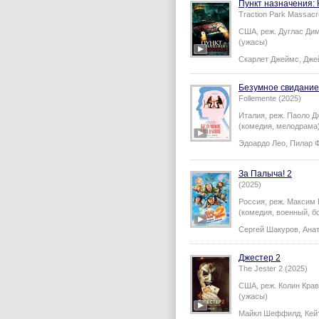
Пункт назначения:
Traction Park Massacr
США,
реж.
Дуглас Ди
(ужасы)
Скарлет Джеймс
,
Дже
Безумное свидание
Follemente (2025)
Италия,
реж.
Паоло Д
(комедия, мелодрама
Эдоардо Лео
,
Пилар 
За Палыча! 2
(2025)
Россия,
реж.
Максим 
(комедия, военный, б
Сергей Шакуров
,
Ана
Джестер 2
The Jester 2 (2025)
США,
реж.
Колин Крав
(ужасы)
Майкл Шеффилд
,
Кей