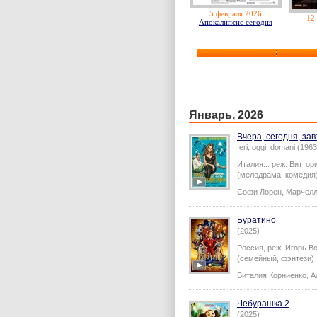
5 февраля 2026
12
Апокалипсис сегодня
Январь, 2026
Вчера, сегодня, за
Ieri, oggi, domani (1963
Италия...
реж.
Виттор
(мелодрама, комедия
Софи Лорен
,
Марчелл
Буратино
(2025)
Россия,
реж.
Игорь В
(семейный, фэнтези)
Виталия Корниенко
,
А
Чебурашка 2
(2025)