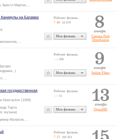
н
,
Кристл Мартин
,
...
 Каникулы на Багамах
Рейтинг фильма:
7.46
10 079
ьё
Мои фильмы
Cinema Park
Distribution
ампанелла
,
...
Рейтинг фильма:
—
438
Дасари
одрама...)
Мои фильмы
Indian Films
тт
,
...
ская государственная
Рейтинг фильма:
—
51
The Nutcracker (1999)
андр Тарта
Мои фильмы
OperaHD
я, музыка)
димир Малахов
,
...
ый
Рейтинг фильма:
7.15
201 811