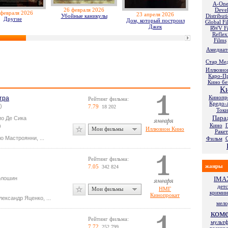
A-One
26 февраля 2026
Deve
 февраля 2026
23 апреля 2026
2 июля
Убойные каникулы
Distribut
Другие
Дом, который построил
Мем
Global Fi
Джек
RWV F
Reflex
Films
Амедиат
Стар Ме
Иллюзио
Каро-П
Кино бе
К
Кинопр
втра
Рейтинг фильма:
Кредо-
)
7.79
18 202
Токи
Пара
ио Де Сика
Кино
П
)
Мои фильмы
Иллюзион Кино
Ракет
о Мастроянни
,
...
Фильм
Рейтинг фильма:
жанры
7.05
342 824
олошин
IMA
дет
Мои фильмы
НМГ
кримин
Кинопрокат
лександр Яценко
,
...
мел
ком
Рейтинг фильма:
мульт
7.72
252 799