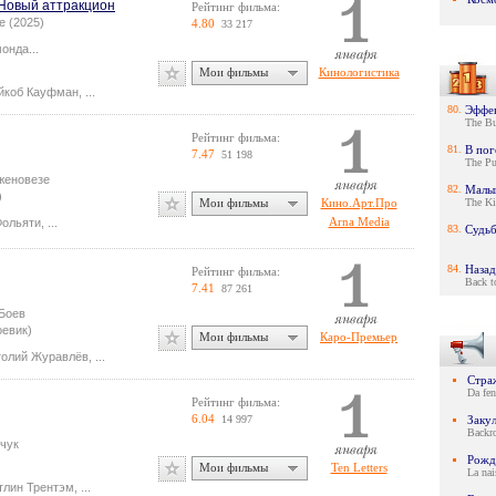
 Новый аттракцион
Рейтинг фильма:
e (2025)
4.80
33 217
монда
...
Мои фильмы
Кинологистика
йкоб Кауфман
,
...
80.
Эффе
The But
Рейтинг фильма:
81.
В пог
7.47
51 198
The Pu
женовезе
82.
Малы
)
Мои фильмы
Кино.Арт.Про
The K
Arna Media
Фольяти
,
...
83.
Судьб
84.
Назад
Рейтинг фильма:
Back to
7.41
87 261
Боев
оевик)
Мои фильмы
Каро-Премьер
толий Журавлёв
,
...
Стра
Da fen
Рейтинг фильма:
6.04
14 997
Заку
Backr
чук
Рожд
Мои фильмы
Ten Letters
La nai
тлин Трентэм
,
...