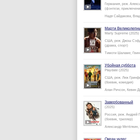
Германия,
реж.
Алекс
(фэнтези, приключени
Надя Сайдакова
,
Вла
Марти Великолепн
Marty Supreme (2025)
США,
реж.
Джош Сэф
(драма, спорт)
Тимоти Шаламе
,
Гвин
Убойная суббота
Playdate (2025)
США,
реж.
Люк Гринф
(боевик, комедия)
Алан Ричсон
,
Кевин 
Завербованный
(2025)
Россия,
реж.
Андрей 
(боевик, триллер)
Александр Метёлкин
,
Океан чудес