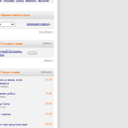
й
детский
спорт
концерт
вестерн
Афиша кинотеатров
расписание сеансов
»
вся афиша
Сегодня в кино
рейтинг
едний богатырь.
ПРОМО
бок
афиша
Скоро в кино
премьера
сь в меня, если
13.08
лишься
'enfants
ение рейса
13.08
Water
р Сити
20.08
 City
а сирени
27.08
ос как предчувствие
03.09