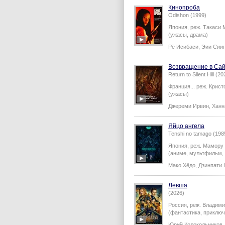
Кинопроба
Odishon (1999)
Япония,
реж.
Такаси 
(ужасы, драма)
Рё Исибаси
,
Эии Сии
Возвращение в Са
Return to Silent Hill (20
Франция...
реж.
Крист
(ужасы)
Джереми Ирвин
,
Ханн
Яйцо ангела
Tenshi no tamago (198
Япония,
реж.
Мамору
(аниме, мультфильм, 
Мако Хёдо
,
Дзинпати 
Левша
(2026)
Россия,
реж.
Владими
(фантастика, приключ
Юрий Колокольников