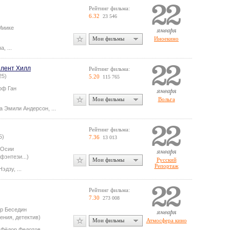
Рейтинг фильма:
6.32
23 546
Миике
Мои фильмы
Иноекино
на
,
...
йлент Хилл
Рейтинг фильма:
25)
5.20
115 765
оф Ган
Мои фильмы
Вольга
а Эмили Андерсон
,
...
Рейтинг фильма:
5)
7.36
13 013
 Осии
фэнтези...)
Мои фильмы
Русский
Репортаж
Нэдзу
,
...
Рейтинг фильма:
7.30
273 008
р Беседин
ения, детектив)
Мои фильмы
Атмосфера кино
,
Фёдор Федотов
,
...