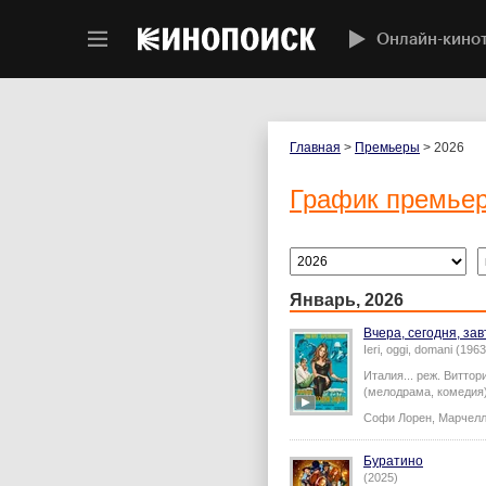
Онлайн-кино
Главная
>
Премьеры
> 2026
График премье
Январь, 2026
Вчера, сегодня, за
Ieri, oggi, domani (1963
Италия...
реж.
Виттор
(мелодрама, комедия
Софи Лорен
,
Марчелл
Буратино
(2025)