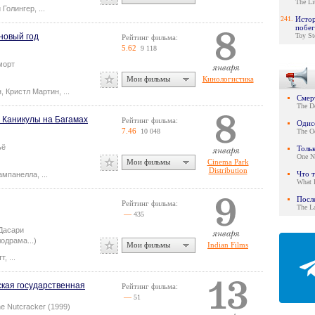
The Li
 Голингер
,
...
241.
Истор
побег
новый год
Toy St
Рейтинг фильма:
5.62
9 118
морт
Мои фильмы
Кинологистика
н
,
Кристл Мартин
,
...
Смер
The D
 Каникулы на Багамах
Рейтинг фильма:
Одис
7.46
10 048
The O
ьё
Толь
One N
Мои фильмы
Cinema Park
Distribution
Что 
ампанелла
,
...
What 
Посл
Рейтинг фильма:
The L
—
435
Дасари
одрама...)
Мои фильмы
Indian Films
тт
,
...
ская государственная
Рейтинг фильма:
—
51
The Nutcracker (1999)