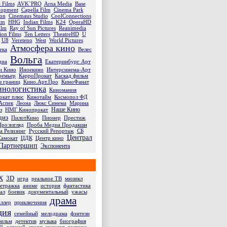
 Films
AVK`PRO
Arna Media
Base
lopment
Capella Film
Cinema Park
ion
Cinemaus Studio
CoolConnections
lm
HHG
Indian Films
K24
OperaHD
ilm
Ray of Sun Pictures
Reanimedia
ion Films
Ten Letters
TheatreHD
U
U8
Vereteno
West
World Pictures
Атмосфера кино
ека
Велес
Вольга
диа
Екатеринбург Арт
н Кино
Иноекино
Интерсинема-Арт
ремьер
КарроПрокат
Каскад фильм
з границ
Кино.Арт.Про
КиноФанат
инологистика
Киномания
окат плюс
Кинотайм
Космопол ФД
Аспек
Леона
Люкс Синема
Марина
Наше Кино
з
НМГ Кинопрокат
диз
ПилотКино
Пионер
Престиж
ро:взгляд
Проба Медиа Продакшн
а Релизинг
Русский Репортаж
СБ
Централ
Самокат
ЦДК
Центр кино
Партнершип
Экспонента
X
3D
игра
реальное ТВ
мюзикл
метражка
аниме
история
фантастика
ал
боевик
документальный
ужасы
драма
иллер
приключения
дия
семейный
мелодрама
фэнтези
фильм
детектив
музыка
биография