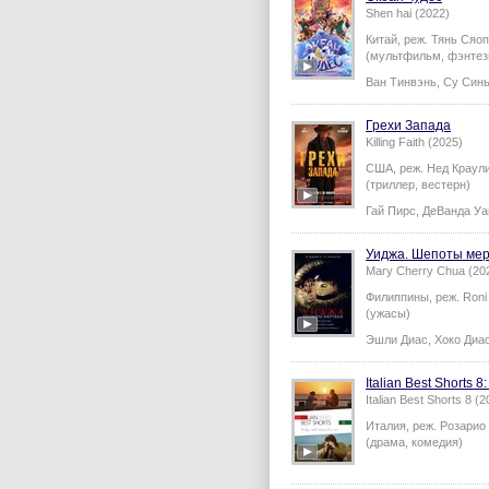
Shen hai (2022)
Китай,
реж.
Тянь Сяо
(мультфильм, фэнтези
Ван Тинвэнь
,
Су Син
Грехи Запада
Killing Faith (2025)
США,
реж.
Нед Краул
(триллер, вестерн)
Гай Пирс
,
ДеВанда Уа
Уиджа. Шепоты ме
Mary Cherry Chua (20
Филиппины,
реж.
Roni
(ужасы)
Эшли Диас
,
Хоко Диа
Italian Best Shorts 
Italian Best Shorts 8 (
Италия,
реж.
Розарио
(драма, комедия)