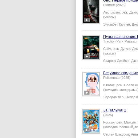
Оно. Первое прише
Diabolic (2025)
Австралия,
реж.
Дэни
(ужасы)
Элизабет Каллен
,
Джо
Пункт назначения:
Traction Park Massacr
США,
реж.
Дуглас Ди
(ужасы)
Скарлет Джеймс
,
Дже
Безумное свидание
Follemente (2025)
Италия,
реж.
Паоло Д
(комедия, мелодрама
Эдоардо Лео
,
Пилар 
За Палыча! 2
(2025)
Россия,
реж.
Максим 
(комедия, военный, б
Сергей Шакуров
,
Ана