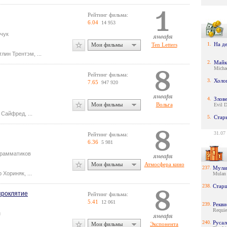
Рейтинг фильма:
6.04
14 953
чук
1.
На д
Мои фильмы
Ten Letters
тлин Трентэм
,
...
2.
Майк
Micha
Рейтинг фильма:
3.
Холо
7.65
947 920
4.
Злов
Мои фильмы
Вольга
Evil 
 Сайфред
,
...
5.
Стар
31.07
Рейтинг фильма:
6.36
5 981
Грамматиков
Мои фильмы
Атмосфера кино
237.
Мула
р Хориняк
,
...
Mulan
238.
Стар
проклятие
Рейтинг фильма:
5.41
12 061
239.
Рекви
Requie
н
240.
Русал
Мои фильмы
Экспонента