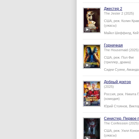
Джестер 2
The Jester 2 (2025)
США,
реж.
Колин Крав
(ужасы)
Майкл Шеффилд
,
Кей
Горничная
The Housemaid (2025)
США,
реж.
Пол Фиг
(триллер, драма)
Сидни Суини
,
Аманда
Добрый доктор
(2025)
Россия,
реж.
Никита 
(комедия)
Юрий Стоянов
,
Викто
Синистер. Первое 
The Confession (2025)
США,
реж.
Уилл Кэно
(ужасы)