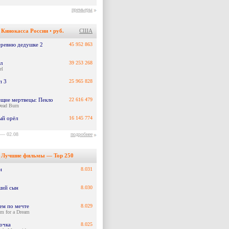
премьеры
Кинокасса России
•
руб.
США
еревню дедушке 2
45 952 863
л
39 253 268
el
п 3
25 965 828
ещие мертвецы: Пекло
22 616 479
Dead Burn
ый орёл
16 145 774
 — 02.08
подробнее
Лучшие фильмы — Top 250
н
8.031
ший сын
8.030
ем по мечте
8.029
m for a Dream
очка
8.025