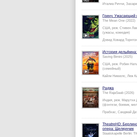
Италиа Риччи
,
Захари
Гринч. Ужасающий 
The Mean One (2022)
США,
реж.
Стивен Ла
(ужасы, комедия)
Дэвид Ховард Торнто
История дельфина:
Saving Bimini (2025)
США,
реж.
Робин Нат
(семейный)
Кайли Никкелс
,
Люк К
Раджа
The RajaSaab (2026)
Индия,
реж.
Марутхи 
(фэнтези, боевик, мел
Прабхас
,
Санджай Да
TheatreHD: Берлин
опера: Щелкунчик
Staatskapelle Berlin: 