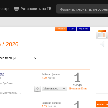
театр
Установить на ТВ
Россия
США
Украина
р
/ 2026
втра
Рейтинг фильма:
)
7.79
18 190
ио Де Сика
)
Мои фильмы
Иллюзион Кино
о Мастроянни
,
...
Рейтинг фильма:
прокатч
7.05
342 196