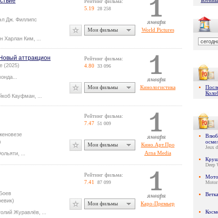
ствие
военны
Рейтинг фильма:
5.19
28 258
эл Дж. Филлипс
Мои фильмы
World Pictures
н Харлан Ким
,
...
 Новый аттракцион
Рейтинг фильма:
e (2025)
4.80
33 096
монда
...
Мои фильмы
Кинологистика
Посл
Коло
йкоб Кауфман
,
...
Рейтинг фильма:
7.47
51 009
женовезе
Влюби
)
осме
Мои фильмы
Кино.Арт.Про
Jeux d
Arna Media
Фольяти
,
...
Круш
Deep 
Рейтинг фильма:
Мото
7.41
87 099
Motor
Боев
Ветк
оевик)
Мои фильмы
Каро-Премьер
Косм
толий Журавлёв
,
...