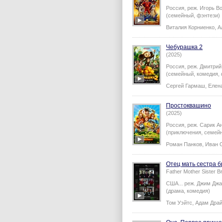
Россия,
реж.
Игорь В
(семейный, фэнтези)
Виталия Корниенко
,
А
Чебурашка 2
(2025)
Россия,
реж.
Дмитрий
(семейный, комедия, 
Сергей Гармаш
,
Елен
Простоквашино
(2025)
Россия,
реж.
Сарик А
(приключения, семей
Роман Панков
,
Иван 
Отец мать сестра б
Father Mother Sister B
США...
реж.
Джим Дж
(драма, комедия)
Том Уэйтс
,
Адам Дра