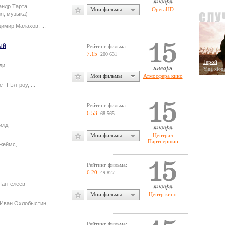
андр Тарта
Мои фильмы
OperaHD
я, музыка)
димир Малахов
,
...
ый
Рейтинг фильма:
7.15
200 631
Герой
ди
Ying xion
Мои фильмы
Атмосфера кино
ет Пэлтроу
,
...
Рейтинг фильма:
6.53
68 565
илд
Мои фильмы
Централ
Партнершип
Джеймс
,
...
Рейтинг фильма:
6.20
49 827
Пантелеев
Мои фильмы
Центр кино
Иван Охлобыстин
,
...
Рейтинг фильма: