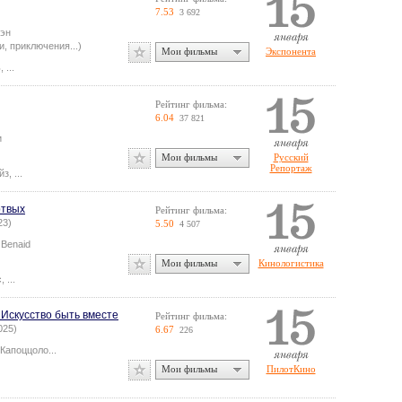
7.53
3 692
пэн
, приключения...)
Мои фильмы
Экспонента
ь
,
...
Рейтинг фильма:
6.04
37 821
и
Мои фильмы
Русский
Репортаж
йз
,
...
ртвых
Рейтинг фильма:
23)
5.50
4 507
 Benaid
Мои фильмы
Кинологистика
с
,
...
8: Искусство быть вместе
Рейтинг фильма:
2025)
6.67
226
 Капоццоло
...
Мои фильмы
ПилотКино