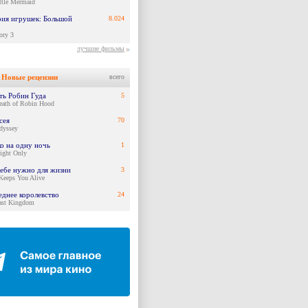
ttle Mermaid
ия игрушек: Большой
8.024
ory 3
лучшие фильмы
Новые рецензии
всего
ть Робин Гуда
5
eath of Robin Hood
сея
70
dyssey
ко на одну ночь
1
ight Only
тебе нужно для жизни
3
Keeps You Alive
еднее королевство
24
ast Kingdom