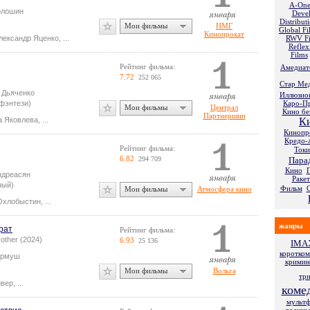
A-One
олошин
Deve
Distribut
Мои фильмы
НМГ
Global Fi
Кинопрокат
лександр Яценко
,
...
RWV F
Reflex
Films
Рейтинг фильма:
Амедиат
7.72
252 065
Стар Ме
 Дьяченко
Иллюзио
фэнтези)
Каро-П
Мои фильмы
Централ
Кино бе
Партнершип
а Яковлева
,
...
К
Кинопр
Кредо-
Рейтинг фильма:
Токи
6.82
294 709
Пара
Кино
П
ндреасян
Ракет
ный)
Фильм
Мои фильмы
Атмосфера кино
Охлобыстин
,
...
жанры
рат
Рейтинг фильма:
rother (2024)
6.93
25 136
IMA
коротко
армуш
кримин
Мои фильмы
Вольга
тр
йвер
,
...
коме
мульт