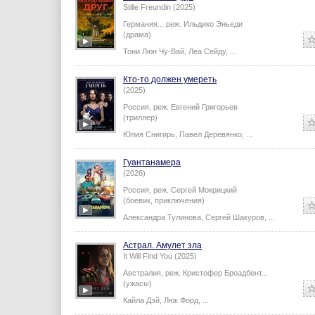
Stille Freundin (2025)
Германия...
реж.
Ильдико Эньеди
(драма)
Тони Люн Чу-Вай
,
Леа Сейду
,
...
Кто-то должен умереть
(2025)
Россия,
реж.
Евгений Григорьев
(триллер)
Юлия Снигирь
,
Павел Деревянко
,
...
Гуантанамера
(2026)
Россия,
реж.
Сергей Мокрицкий
(боевик, приключения)
Александра Тулинова
,
Сергей Шакуров
,
...
Астрал. Амулет зла
It Will Find You (2025)
Австралия,
реж.
Кристофер Броадбент
...
(ужасы)
Кайла Дэй
,
Люк Форд
,
...