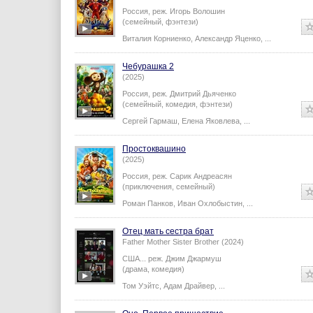
Россия,
реж.
Игорь Волошин
(семейный, фэнтези)
Виталия Корниенко
,
Александр Яценко
,
...
Чебурашка 2
(2025)
Россия,
реж.
Дмитрий Дьяченко
(семейный, комедия, фэнтези)
Сергей Гармаш
,
Елена Яковлева
,
...
Простоквашино
(2025)
Россия,
реж.
Сарик Андреасян
(приключения, семейный)
Роман Панков
,
Иван Охлобыстин
,
...
Отец мать сестра брат
Father Mother Sister Brother (2024)
США...
реж.
Джим Джармуш
(драма, комедия)
Том Уэйтс
,
Адам Драйвер
,
...