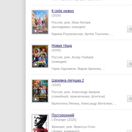
К себе нежно
(2026)
Россия,
реж.
Иван Китаев
(мелодрама, комедия)
Карина Разумовская
,
Артём Ткаченко
,
...
Новая тёща
(2026)
Россия,
реж.
Аскар Узабаев
(комедия)
Гарик Харламов
,
Мария Аронова
,
...
Царевна-лягушка 2
(2026)
Россия,
реж.
Александр Амиров
(семейный, приключения, фэнтези)
Валентина Ляпина
,
Александр Метёлкин
,
...
Посторонний
L'Étranger (2025)
Франция,
реж.
Франсуа Озон
(драма, криминал)