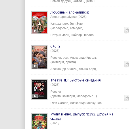
Роман Додуик
,
Эстель Дюман
,
...
Любовный апокалипсис
Amour apocalypse (2025)
Канада,
реж.
Энн Эмон
(мелодрама, комедия)
Патрик Ивон
,
Пайпер Перабо
,
...
6+6=2
(2026)
Россия,
реж.
Александр Кисель
(комедия, драма)
Александр Кисель
,
Алина Херц
,
...
TheatreHD: Быстрые свидания
(2025)
Россия
(драма, комедия, мелодрама...)
Глеб Сагеев
,
Александр Меркушев
,
...
Мульт в кино. Выпуск №192. Друзья из
сказки
(2026)