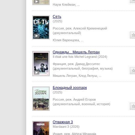
Наум Клейман
,
...
Сеть
(2025)
Россия,
реж.
Алексей Кременецкий
(документальный)
Юлия Варенцова
,
...
Однажды... Мишель Легран
Il était une fois Michel Legrand (2024)
Франция,
реж.
Давид Десситес
(документальный, биография, музыка)
Мишель Легран
,
Клод Лелуш
,
...
Блокадный зоопарк
(2025)
Россия,
реж.
Андрей Егоров
(документальный, военный, история)
Отважная 3
Mardaani 3 (2026)
Индия,
реж.
Abhiraj Minawala