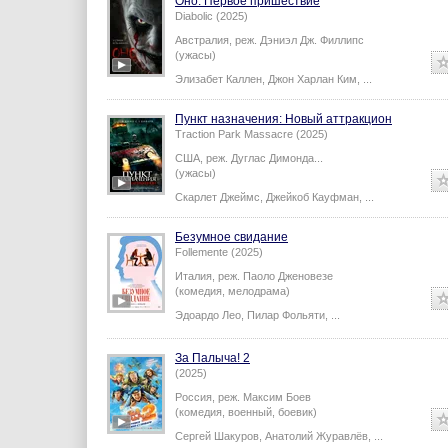
Оно. Первое пришествие
Diabolic (2025)
Австралия,
реж.
Дэниэл Дж. Филлипс
(ужасы)
Элизабет Каллен
,
Джон Харлан Ким
,
...
Пункт назначения: Новый аттракцион
Traction Park Massacre (2025)
США,
реж.
Дуглас Димонда
...
(ужасы)
Скарлет Джеймс
,
Джейкоб Кауфман
,
...
Безумное свидание
Follemente (2025)
Италия,
реж.
Паоло Дженовезе
(комедия, мелодрама)
Эдоардо Лео
,
Пилар Фольяти
,
...
За Палыча! 2
(2025)
Россия,
реж.
Максим Боев
(комедия, военный, боевик)
Сергей Шакуров
,
Анатолий Журавлёв
,
...