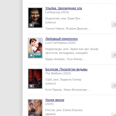
Улыбка. Зарождение зла
Lembayung (2024)
Индонезия,
реж.
Баим Вон
(ужасы)
Таскья Намья
,
Ясамин Джасем
,
...
Любовный переполох
Love Fail Repeat (2025)
Нидерланды,
реж.
Эрвин ван ден Эшоф
(фэнтези, мелодрама, комедия)
Карре Альберс
,
Твэн Кюпер
,
...
Белдхэм. Проклятие ведьмы
The Beldham (2023)
США,
реж.
Энджела Галнер
(ужасы)
Кэти Паркер
,
Эмма Фитцпатрик
,
...
Унция жизни
(2025)
Россия,
реж.
Елена Елагина
(драма)