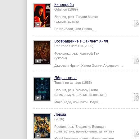
Кинопроба
Odishon (1999)
Япония,
реж.
Такаси Миике
(ужасы, драма)
Рё Исибаси
,
Эии Сиина
,
...
Возвращение в Сайлент Хилл
Return to Silent Hill (2025)
Франция...
реж.
Кристоф Ган
(ужасы)
Джереми Ирвин
,
Ханна Эмили Андерсон
,
...
Яйцо ангела
Tenshi no tamago (1985)
Япония,
реж.
Мамору Осии
(аниме, мультфильм, фэнтези...)
Мако Хёдо
,
Дзинпати Нэдзу
,
...
Левша
(2026)
Россия,
реж.
Владимир Беседин
(фантастика, приключения, детектив)
Юрий Колокольников
,
Фёдор Федотов
,
...