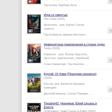
Паула Бер
,
Барбара Ауэр
,
...
Игра со смертью
Play Dead (2025)
Аргентина...
реж.
Карлос Гоития
(ужасы)
Паула Браска
,
Дамиан Кастильо
,
...
Невероятные приключения в стране чудес
Tonttu (2025)
Норвегия...
реж.
Йоонас Бергхяль
...
(фэнтези, приключения, семейный)
Сома Зимматоре
,
Теа Ахиллеа
,
...
Куулэй. От Кэмэ (Праздник сенокоса)
(2026)
Россия,
реж.
Валентин Макаров
(комедия)
Дмитрий Баишев
,
Степан Порядин
,
...
TheatreHD: Черняков: Юлий Цезарь в
Египте​​​​​​​
Tcherniakov: Giulio Cesare in Egitto (2025)