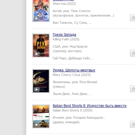
Shen hai (2022)
Китай,
реж.
Тянь Сяопэн
(мультфильм, фэнтези, приключения...)
Ван Тинвэнь
,
Су Синь
,
...
Грехи Запада
Killing Faith (2025)
США,
реж.
Нед Краули
(триллер, вестерн)
Гай Пирс
,
ДеВанда Уайз
,
...
Уиджа. Шепоты мертвых
Mary Cherry Chua (2023)
Филиппины,
реж.
Roni Benaid
(ужасы)
Эшли Диас
,
Хоко Диас
,
...
Italian Best Shorts 8: Искусство быть вместе
Italian Best Shorts 8 (2025)
Италия,
реж.
Розарио Капоццоло
...
(драма, комедия)