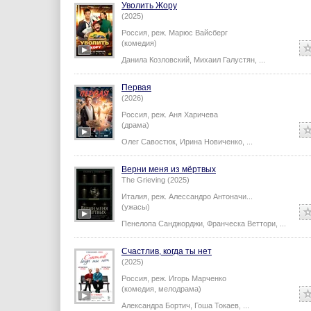
Уволить Жору
(2025)
Россия,
реж.
Марюс Вайсберг
(комедия)
Данила Козловский
,
Михаил Галустян
,
...
Первая
(2026)
Россия,
реж.
Аня Харичева
(драма)
Олег Савостюк
,
Ирина Новиченко
,
...
Верни меня из мёртвых
The Grieving (2025)
Италия,
реж.
Алессандро Антоначи
...
(ужасы)
Пенелопа Санджорджи
,
Франческа Веттори
,
...
Счастлив, когда ты нет
(2025)
Россия,
реж.
Игорь Марченко
(комедия, мелодрама)
Александра Бортич
,
Гоша Токаев
,
...