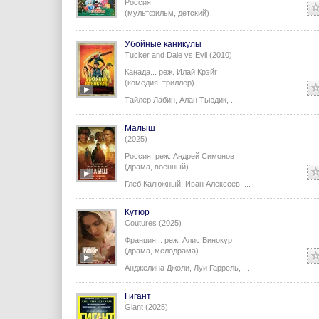
Россия
(мультфильм, детский)
Убойные каникулы
Tucker and Dale vs Evil (2010)
Канада...
реж.
Илай Крэйг
(комедия, триллер)
Тайлер Лабин
,
Алан Тьюдик
,
...
Малыш
(2025)
Россия,
реж.
Андрей Симонов
(драма, военный)
Глеб Калюжный
,
Иван Алексеев
,
...
Кутюр
Coutures (2025)
Франция...
реж.
Алис Винокур
(драма, мелодрама)
Анджелина Джоли
,
Луи Гаррель
,
...
Гигант
Giant (2025)