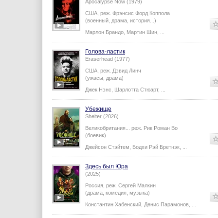
Apocalypse Now (1979)
США,
реж.
Фрэнсис Форд Коппола
(военный, драма, история...)
Марлон Брандо
,
Мартин Шин
,
...
Голова-ластик
Eraserhead (1977)
США,
реж.
Дэвид Линч
(ужасы, драма)
Джек Нэнс
,
Шарлотта Стюарт
,
...
Убежище
Shelter (2026)
Великобритания...
реж.
Рик Роман Во
(боевик)
Джейсон Стэйтем
,
Бодхи Рэй Бретнэк
,
...
Здесь был Юра
(2025)
Россия,
реж.
Сергей Малкин
(драма, комедия, музыка)
Константин Хабенский
,
Денис Парамонов
,
...