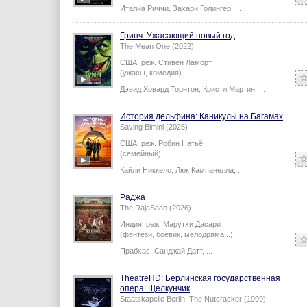
Италиа Риччи
,
Захари Голингер
,
...
Гринч. Ужасающий новый год
The Mean One (2022)
США,
реж.
Стивен Ламорт
(ужасы, комедия)
Дэвид Ховард Торнтон
,
Кристл Мартин
,
...
История дельфина: Каникулы на Багамах
Saving Bimini (2025)
США,
реж.
Робин Натьё
(семейный)
Кайли Никкелс
,
Люк Кампанелла
,
...
Раджа
The RajaSaab (2026)
Индия,
реж.
Марутхи Дасари
(фэнтези, боевик, мелодрама...)
Прабхас
,
Санджай Датт
,
...
TheatreHD: Берлинская государственная
опера: Щелкунчик
Staatskapelle Berlin: The Nutcracker (1999)