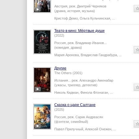
Австрия,
реж.
Дмитрий Черняков
(драма, история, музыка)
Кристоф Дюмо
,
Ольга Кульчинская
,
...
Театр в кино: Мёртвые души
(2022)
Россия,
реж.
Владимир Иванов
...
(комедия, драма)
Мария Аронова
,
Владислав Гандрабура
,
...
Другие
The Others (2001)
Испания...
реж.
Алехандро Аменабар
(ужасы, триллер, детектив)
Николь Кидман
,
Финола Флэнаган
,
...
Сказка о царе Салтане
(2025)
Россия,
реж.
Сарик Андреасян
(фэнтези, семейный)
Павел Прилучный
,
Алексей Онежен
,
...