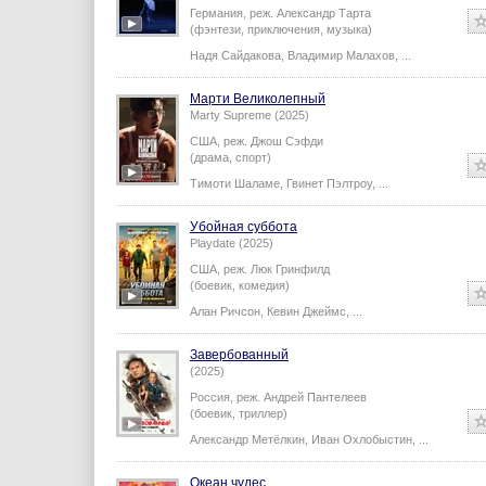
Германия,
реж.
Александр Тарта
(фэнтези, приключения, музыка)
Надя Сайдакова
,
Владимир Малахов
,
...
Марти Великолепный
Marty Supreme (2025)
США,
реж.
Джош Сэфди
(драма, спорт)
Тимоти Шаламе
,
Гвинет Пэлтроу
,
...
Убойная суббота
Playdate (2025)
США,
реж.
Люк Гринфилд
(боевик, комедия)
Алан Ричсон
,
Кевин Джеймс
,
...
Завербованный
(2025)
Россия,
реж.
Андрей Пантелеев
(боевик, триллер)
Александр Метёлкин
,
Иван Охлобыстин
,
...
Океан чудес