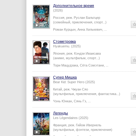
Дополнительное время
(2026)
Россия,
реж.
Руслан Бальтцер
(семейный, приключения, спорт...)
Роман Курцын
,
Анна Хилькевич
,
...
Стометровка
Hyakuemu. (2025)
Япония,
реж.
Кэндзи Иваисава
(аниме, мультфильм, спорт...)
Тори Мацудзака
,
Сёта Сомэтани
,
...
Супер Мишка
Bear Kid: Super Hero (2025)
Китай,
реж.
Чжуан Сяо
(мультфильм, приключения, фантастика...)
Чэнь Юнкан
,
Сянь Гэ
,
...
Легенды
Les Légendaires (2025)
Франция,
реж.
Гийом Ивернель
(мультфильм, фэнтези, приключения)