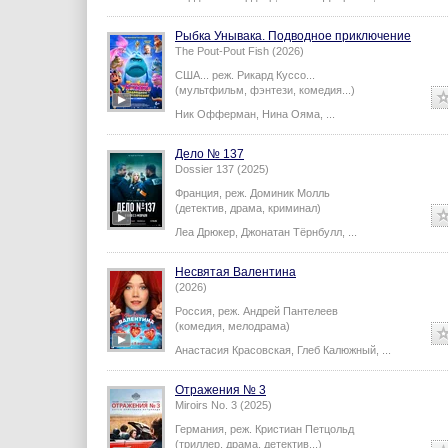
Рыбка Унывака. Подводное приключение
The Pout-Pout Fish (2026)
США...
реж.
Рикард Куссо
...
(мультфильм, фэнтези, комедия...)
Ник Офферман
,
Нина Ояма
,
...
Дело № 137
Dossier 137 (2025)
Франция,
реж.
Доминик Молль
(детектив, драма, криминал)
Леа Дрюкер
,
Джонатан Тёрнбулл
,
...
Несвятая Валентина
(2026)
Россия,
реж.
Андрей Пантелеев
(комедия, мелодрама)
Анастасия Красовская
,
Глеб Калюжный
,
...
Отражения № 3
Miroirs No. 3 (2025)
Германия,
реж.
Кристиан Петцольд
(триллер, драма, детектив...)