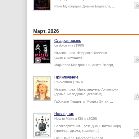
Рани Мукхерджи
,
Джанки Бодивала
,
...
Март, 2026
Сладкая жизнь
La dolce vita (1960)
Италия...
реж.
Федерико Феллини
(драма, комедия)
Марчелло Мастроянни
,
Анита Экберг
,
...
Приключение
L'avventura (1960)
Италия...
реж.
Микеланджело Антониони
(драма, мелодрама, детектив)
Габриэле Ферцетти
,
Моника Витти
,
...
Наследник
How to Make a Killing (2026)
Великобритания...
реж.
Джон Паттон Форд
(триллер, драма, комедия...)
Глен Пауэлл
,
Маргарет Куолли
,
...