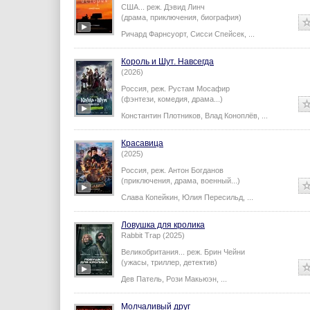
США...
реж.
Дэвид Линч
(драма, приключения, биография)
Ричард Фарнсуорт
,
Сисси Спейсек
,
...
Король и Шут. Навсегда
(2026)
Россия,
реж.
Рустам Мосафир
(фэнтези, комедия, драма...)
Константин Плотников
,
Влад Коноплёв
,
...
Красавица
(2025)
Россия,
реж.
Антон Богданов
(приключения, драма, военный...)
Слава Копейкин
,
Юлия Пересильд
,
...
Ловушка для кролика
Rabbit Trap (2025)
Великобритания...
реж.
Брин Чейни
(ужасы, триллер, детектив)
Дев Патель
,
Рози Макьюэн
,
...
Молчаливый друг