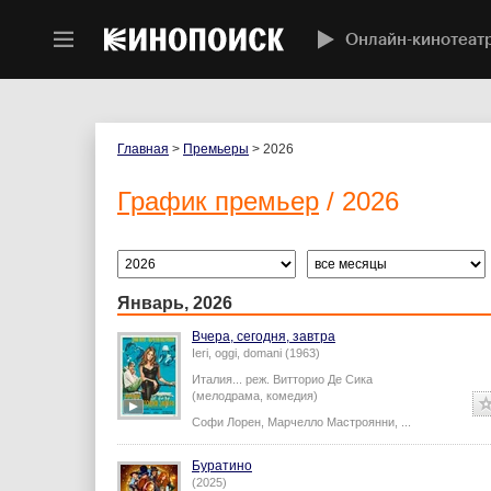
Онлайн-кинотеат
Главная
>
Премьеры
> 2026
График премьер
/ 2026
Январь, 2026
Вчера, сегодня, завтра
Ieri, oggi, domani (1963)
Италия...
реж.
Витторио Де Сика
(мелодрама, комедия)
Софи Лорен
,
Марчелло Мастроянни
,
...
Буратино
(2025)