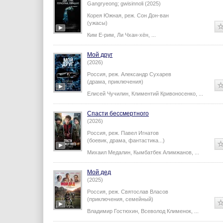
Gangryeong; gwisinnoli (2025)
Корея Южная,
реж.
Сон Дон-ван
(ужасы)
Ким Е-рим
,
Ли Чхан-хён
,
...
Мой друг
(2026)
Россия,
реж.
Александр Сухарев
(драма, приключения)
Елисей Чучилин
,
Климентий Кривоносенко
,
...
Спасти бессмертного
(2026)
Россия,
реж.
Павел Игнатов
(боевик, драма, фантастика...)
Михаил Медалин
,
Кымбатбек Алимжанов
,
...
Мой дед
(2025)
Россия,
реж.
Святослав Власов
(приключения, семейный)
Владимир Гостюхин
,
Всеволод Клименок
,
...