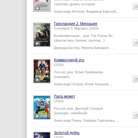
(триллер, драма, история)
Александр Антонов
,
Владимир Барский
,
...
Гренландия 2: Миграция
Greenland 2: Migration (2026)
Великобритания...
реж.
Рик Роман Во
(фантастика, боевик, триллер...)
Джерард Батлер
,
Морена Баккарин
,
...
Комментируй это
(2026)
Россия,
реж.
Юлия Трофимова
(комедия)
Александр Петров
,
Юлия Хлынина
,
...
Папа может
(2025)
Россия,
реж.
Дмитрий Суворов
(комедия, семейный)
Александр Ревва
,
Глафира Тарханова
,
...
Золотой дубль
(2025)