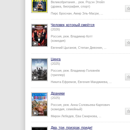
Великобритания...
реж.
Роуэн Этейл
(драма, биография, спорт)
Пирс Броснан
,
Амир Эль-Масри
,
...
Человек, который смеётся
(2026)
Россия,
реж.
Владимир Котт
(комедия)
Евгений Цыганов
,
Степан Девонин
,
...
Цинга
(2025)
Россия,
реж.
Владимир Головнёв
(триллер)
Никита Ефремов
,
Евгения Манджиева
,
...
Драники
(2025)
Россия,
реж.
Анна Соловьева-Карпович
(комедия, семейный)
Мирон Лебедев
,
Ева Смирнова
,
...
Два, три, призрак, приди!