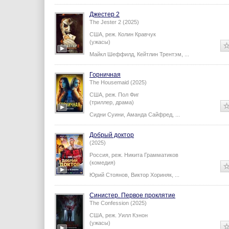
Джестер 2
The Jester 2 (2025)
США,
реж.
Колин Кравчук
(ужасы)
Майкл Шеффилд
,
Кейтлин Трентэм
,
...
Горничная
The Housemaid (2025)
США,
реж.
Пол Фиг
(триллер, драма)
Сидни Суини
,
Аманда Сайфред
,
...
Добрый доктор
(2025)
Россия,
реж.
Никита Грамматиков
(комедия)
Юрий Стоянов
,
Виктор Хориняк
,
...
Синистер. Первое проклятие
The Confession (2025)
США,
реж.
Уилл Кэнон
(ужасы)