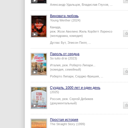
Александр Удальцов
,
Владислав Глухов
,
...
Виновата любовь
Young Werther (2024)
Канада,
реж.
Жозе Авелино Жиль Корбетт Лоренсо
(мелодрама, комедия)
Дуглас Бут
,
Элисон Пилл
,
...
Пароль от сердца
So tutto di te (2023)
Италия,
реж.
Роберто Липари
...
(комедия, семейный)
Роберто Липари
,
Серджо Фришия
,
...
Суздаль. 1000 лет и один день
(2025)
Россия,
реж.
Сергей Дебижев
(документальный)
Простая история
The Straight Story (1999)