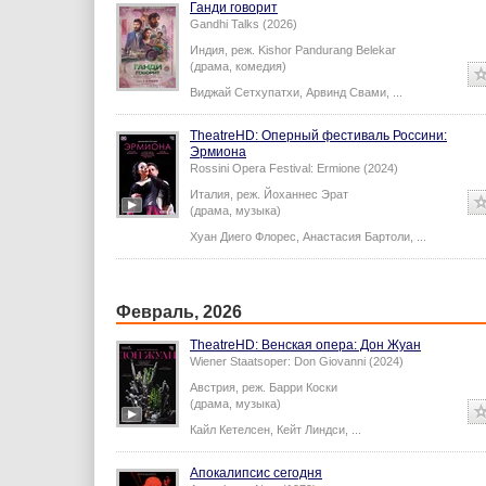
Ганди говорит
Gandhi Talks (2026)
Индия,
реж.
Kishor Pandurang Belekar
(драма, комедия)
Виджай Сетхупатхи
,
Арвинд Свами
,
...
TheatreHD: Оперный фестиваль Россини:
Эрмиона
Rossini Opera Festival: Ermione (2024)
Италия,
реж.
Йоханнес Эрат
(драма, музыка)
Хуан Диего Флорес
,
Анастасия Бартоли
,
...
Февраль, 2026
TheatreHD: Венская опера: Дон Жуан
Wiener Staatsoper: Don Giovanni (2024)
Австрия,
реж.
Барри Коски
(драма, музыка)
Кайл Кетелсен
,
Кейт Линдси
,
...
Апокалипсис сегодня