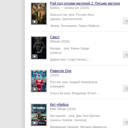
Рай под ногами матерей 2: Письмо матери
Бейиш — апама кат (2025)
Кыргызстан,
реж.
Руслан Акун
(драма, приключения)
Эмиль Эсеналиев
,
Павел Майков
,
...
Свист
Whistle (2025)
Канада...
реж.
Корин Харди
(ужасы)
Дафни Кин
,
Софи Нелисс
,
...
Равиоли Оли
(2025)
Россия,
реж.
Андрей Никифоров
(комедия)
Ольга Бузова
,
Владимир Яглыч
,
...
Кит-убийца
Killer Whale (2026)
Австралия...
реж.
Джо-Энн Бречин
(ужасы, боевик, триллер)
Вирджиния Гарднер
,
Мелани Джарнсон
,
...