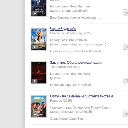
Россия,
реж.
Мгер Мкртчян
(драма, спорт, семейный)
Егор Бероев
,
Ксения Алферова
,
...
Чарли Чудо-пёс
Charlie the Wonderdog (2025)
Канада,
реж.
Ши Уэйгман
(мультфильм, фантастика, комедия...)
Оуэн Уилсон
,
Табита Сен-Жермен
,
...
Заклятие. Обряд реинкарнации
The Surrender (2025)
Канада...
реж.
Джулия Макс
(ужасы)
Колби Минифи
,
Кейт Бёртон
,
...
Отпуск по семейным обстоятельствам
Regarde (2025)
Франция...
реж.
Эммануэль Пулен-Арно
(драма, комедия, семейный)
Одри Флёро
,
Дэни Бун
,
...