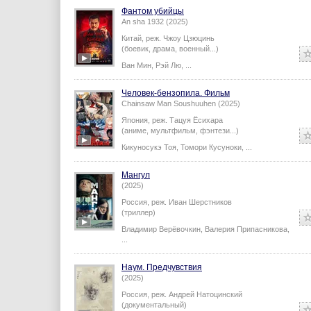
Фантом убийцы
An sha 1932 (2025)
Китай,
реж.
Чжоу Цзюцинь
(боевик, драма, военный...)
Ван Мин
,
Рэй Лю
,
...
Человек-бензопила. Фильм
Chainsaw Man Soushuuhen (2025)
Япония,
реж.
Тацуя Ёсихара
(аниме, мультфильм, фэнтези...)
Кикуносукэ Тоя
,
Томори Кусуноки
,
...
Мангул
(2025)
Россия,
реж.
Иван Шерстников
(триллер)
Владимир Верёвочкин
,
Валерия Припасникова
,
...
Наум. Предчувствия
(2025)
Россия,
реж.
Андрей Натоцинский
(документальный)