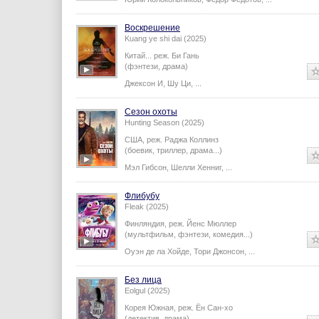
Воскрешение
Kuang ye shi dai (2025)
Китай...
реж.
Би Гань
(фэнтези, драма)
Джексон И
,
Шу Ци
,
...
Сезон охоты
Hunting Season (2025)
США,
реж.
Раджа Коллинз
(боевик, триллер, драма...)
Мэл Гибсон
,
Шелли Хенниг
,
...
Флибубу
Fleak (2025)
Финляндия,
реж.
Йенс Мюллер
(мультфильм, фэнтези, комедия...)
Оуэн де ла Хойде
,
Тори Джонсон
,
...
Без лица
Eolgul (2025)
Корея Южная,
реж.
Ён Сан-хо
(детектив, драма)