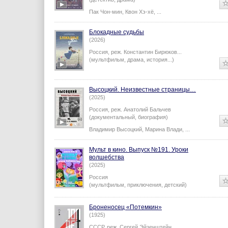
Пак Чон-мин
,
Квон Хэ-хё
,
...
Блокадные судьбы
(2026)
Россия,
реж.
Константин Бирюков
...
(мультфильм, драма, история...)
Высоцкий. Неизвестные страницы…
(2025)
Россия,
реж.
Анатолий Бальчев
(документальный, биография)
Владимир Высоцкий
,
Марина Влади
,
...
Мульт в кино. Выпуск №191. Уроки
волшебства
(2025)
Россия
(мультфильм, приключения, детский)
Броненосец «Потемкин»
(1925)
СССР,
реж.
Сергей Эйзенштейн