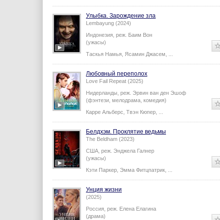
Улыбка. Зарождение зла
Lembayung (2024)
Индонезия,
реж.
Баим Вон
(ужасы)
Таскья Намья
,
Ясамин Джасем
,
...
Любовный переполох
Love Fail Repeat (2025)
Нидерланды,
реж.
Эрвин ван ден Эшоф
(фэнтези, мелодрама, комедия)
Карре Альберс
,
Твэн Кюпер
,
...
Белдхэм. Проклятие ведьмы
The Beldham (2023)
США,
реж.
Энджела Галнер
(ужасы)
Кэти Паркер
,
Эмма Фитцпатрик
,
...
Унция жизни
(2025)
Россия,
реж.
Елена Елагина
(драма)