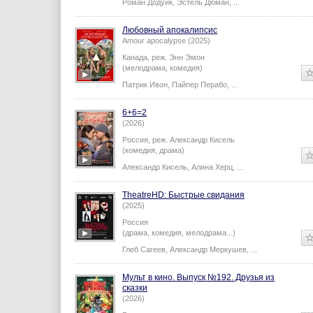
Роман Додуик
,
Эстель Дюман
,
...
Любовный апокалипсис
Amour apocalypse (2025)
Канада,
реж.
Энн Эмон
(мелодрама, комедия)
Патрик Ивон
,
Пайпер Перабо
,
...
6+6=2
(2026)
Россия,
реж.
Александр Кисель
(комедия, драма)
Александр Кисель
,
Алина Херц
,
...
TheatreHD: Быстрые свидания
(2025)
Россия
(драма, комедия, мелодрама...)
Глеб Сагеев
,
Александр Меркушев
,
...
Мульт в кино. Выпуск №192. Друзья из
сказки
(2026)