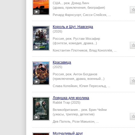
США...
реж.
Дэвид Линч
(драма, приключения, биография)
Ричард Фарнсуорт
,
Сисси Спейсек
,
...
Король и Шут. Навсегда
(2026)
Россия,
реж.
Рустам Мосафир
(фэнтези, комедия, драма...)
Константин Плотников
,
Влад Коноплёв
,
...
Красавица
(2025)
Россия,
реж.
Антон Богданов
(приключения, драма, военный...)
Слава Копейкин
,
Юлия Пересильд
,
...
Ловушка для кролика
Rabbit Trap (2025)
Великобритания...
реж.
Брин Чейни
(ужасы, триллер, детектив)
Дев Патель
,
Рози Макьюэн
,
...
Молчаливый друг