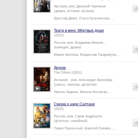
Австрия,
реж.
Дмитрий Черняков
(драма, история, музыка)
Кристоф Дюмо
,
Ольга Кульчинская
,
...
Театр в кино: Мёртвые души
(2022)
Россия,
реж.
Владимир Иванов
...
(комедия, драма)
Мария Аронова
,
Владислав Гандрабура
,
...
Другие
The Others (2001)
Испания...
реж.
Алехандро Аменабар
(ужасы, триллер, детектив)
Николь Кидман
,
Финола Флэнаган
,
...
Сказка о царе Салтане
(2025)
Россия,
реж.
Сарик Андреасян
(фэнтези, семейный)
Павел Прилучный
,
Алексей Онежен
,
...