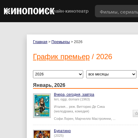
Онлайн-кинотеатр
Главная
>
Премьеры
> 2026
График премьер
/ 2026
Январь, 2026
Вчера, сегодня, завтра
Ieri, oggi, domani (1963)
Италия...
реж.
Витторио Де Сика
(мелодрама, комедия)
Софи Лорен
,
Марчелло Мастроянни
,
...
Буратино
(2025)