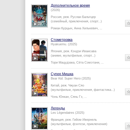
Дополнительное время
(2026)
Россия,
реж.
Руслан Бальтцер
(семейный, приключения, спорт...)
Роман Курцын
,
Анна Хилькевич
,
...
Стометровка
Hyakuemu. (2025)
Япония,
реж.
Кэндзи Иваисава
(аниме, мультфильм, спорт...)
Тори Мацудзака
,
Сёта Сомэтани
,
...
Супер Мишка
Bear Kid: Super Hero (2025)
Китай,
реж.
Чжуан Сяо
(мультфильм, приключения, фантастика...)
Чэнь Юнкан
,
Сянь Гэ
,
...
Легенды
Les Légendaires (2025)
Франция,
реж.
Гийом Ивернель
(мультфильм, фэнтези, приключения)