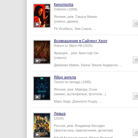
Кинопроба
Odishon (1999)
Япония,
реж.
Такаси Миике
(ужасы, драма)
Рё Исибаси
,
Эии Сиина
,
...
Возвращение в Сайлент Хилл
Return to Silent Hill (2025)
Франция...
реж.
Кристоф Ган
(ужасы)
Джереми Ирвин
,
Ханна Эмили Андерсон
,
...
Яйцо ангела
Tenshi no tamago (1985)
Япония,
реж.
Мамору Осии
(аниме, мультфильм, фэнтези...)
Мако Хёдо
,
Дзинпати Нэдзу
,
...
Левша
(2026)
Россия,
реж.
Владимир Беседин
(фантастика, приключения, детектив)
Юрий Колокольников
,
Фёдор Федотов
,
...