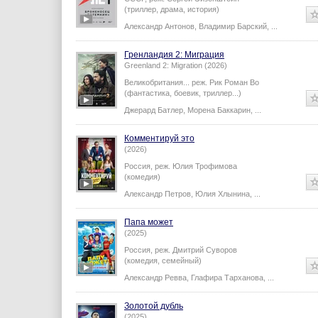
(триллер, драма, история)
Александр Антонов
,
Владимир Барский
,
...
Гренландия 2: Миграция
Greenland 2: Migration (2026)
Великобритания...
реж.
Рик Роман Во
(фантастика, боевик, триллер...)
Джерард Батлер
,
Морена Баккарин
,
...
Комментируй это
(2026)
Россия,
реж.
Юлия Трофимова
(комедия)
Александр Петров
,
Юлия Хлынина
,
...
Папа может
(2025)
Россия,
реж.
Дмитрий Суворов
(комедия, семейный)
Александр Ревва
,
Глафира Тарханова
,
...
Золотой дубль
(2025)