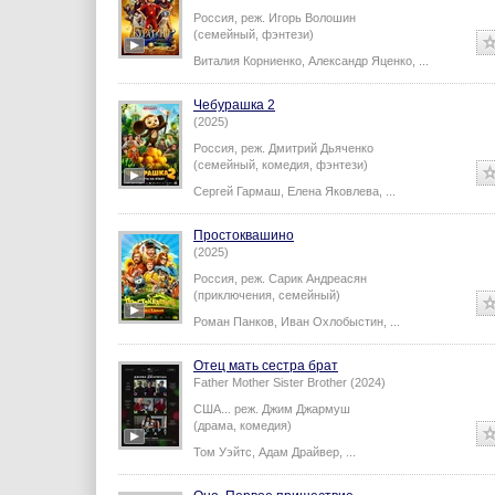
Россия,
реж.
Игорь Волошин
(семейный, фэнтези)
Виталия Корниенко
,
Александр Яценко
,
...
Чебурашка 2
(2025)
Россия,
реж.
Дмитрий Дьяченко
(семейный, комедия, фэнтези)
Сергей Гармаш
,
Елена Яковлева
,
...
Простоквашино
(2025)
Россия,
реж.
Сарик Андреасян
(приключения, семейный)
Роман Панков
,
Иван Охлобыстин
,
...
Отец мать сестра брат
Father Mother Sister Brother (2024)
США...
реж.
Джим Джармуш
(драма, комедия)
Том Уэйтс
,
Адам Драйвер
,
...