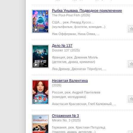
Рыбка Унывака. Подводное приключение
The Pout-Pout Fish (2026)
США...
реж.
Рикард Куссо
...
(мультфильм, фэнтези, комедия...)
Ник Офферман
,
Нина Ояма
,
...
Дело № 137
Dossier 137 (2025)
Франция,
реж.
Доминик Молль
(детектив, драма, криминал)
Леа Дрюкер
,
Джонатан Тёрнбулл
,
...
Несвятая Валентина
(2026)
Россия,
реж.
Андрей Пантелеев
(комедия, мелодрама)
Анастасия Красовская
,
Глеб Калюжный
,
...
Отражения № 3
Miroirs No. 3 (2025)
Германия,
реж.
Кристиан Петцольд
(триллер, драма, детектив...)