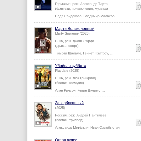
Германия,
реж.
Александр Тарта
(фэнтези, приключения, музыка)
Надя Сайдакова
,
Владимир Малахов
,
...
Марти Великолепный
Marty Supreme (2025)
США,
реж.
Джош Сэфди
(драма, спорт)
Тимоти Шаламе
,
Гвинет Пэлтроу
,
...
Убойная суббота
Playdate (2025)
США,
реж.
Люк Гринфилд
(боевик, комедия)
Алан Ричсон
,
Кевин Джеймс
,
...
Завербованный
(2025)
Россия,
реж.
Андрей Пантелеев
(боевик, триллер)
Александр Метёлкин
,
Иван Охлобыстин
,
...
Океан чудес