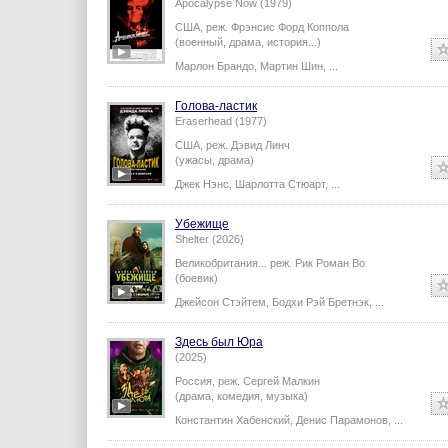
Apocalypse Now (1979)
США,
реж.
Фрэнсис Форд Коппола
(военный, драма, история...)
Марлон Брандо
,
Мартин Шин
,
...
Голова-ластик
Eraserhead (1977)
США,
реж.
Дэвид Линч
(ужасы, драма)
Джек Нэнс
,
Шарлотта Стюарт
,
...
Убежище
Shelter (2026)
Великобритания...
реж.
Рик Роман Во
(боевик)
Джейсон Стэйтем
,
Бодхи Рэй Бретнэк
,
...
Здесь был Юра
(2025)
Россия,
реж.
Сергей Малкин
(драма, комедия, музыка)
Константин Хабенский
,
Денис Парамонов
,
...