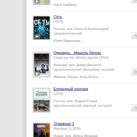
Наум Клейман
,
...
Сеть
(2025)
Россия,
реж.
Алексей Кременецкий
(документальный)
Юлия Варенцова
,
...
Однажды... Мишель Легран
Il était une fois Michel Legrand (2024)
Франция,
реж.
Давид Десситес
(документальный, биография, музыка)
Мишель Легран
,
Клод Лелуш
,
...
Блокадный зоопарк
(2025)
Россия,
реж.
Андрей Егоров
(документальный, военный, история)
Отважная 3
Mardaani 3 (2026)
Индия,
реж.
Abhiraj Minawala