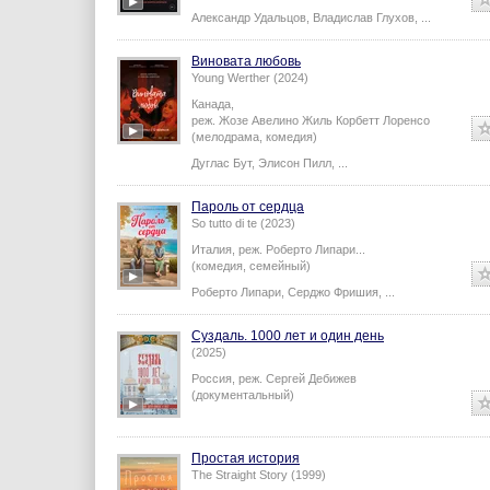
Александр Удальцов
,
Владислав Глухов
,
...
Виновата любовь
Young Werther (2024)
Канада,
реж.
Жозе Авелино Жиль Корбетт Лоренсо
(мелодрама, комедия)
Дуглас Бут
,
Элисон Пилл
,
...
Пароль от сердца
So tutto di te (2023)
Италия,
реж.
Роберто Липари
...
(комедия, семейный)
Роберто Липари
,
Серджо Фришия
,
...
Суздаль. 1000 лет и один день
(2025)
Россия,
реж.
Сергей Дебижев
(документальный)
Простая история
The Straight Story (1999)