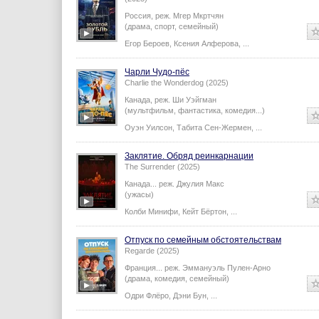
Россия,
реж.
Мгер Мкртчян
(драма, спорт, семейный)
Егор Бероев
,
Ксения Алферова
,
...
Чарли Чудо-пёс
Charlie the Wonderdog (2025)
Канада,
реж.
Ши Уэйгман
(мультфильм, фантастика, комедия...)
Оуэн Уилсон
,
Табита Сен-Жермен
,
...
Заклятие. Обряд реинкарнации
The Surrender (2025)
Канада...
реж.
Джулия Макс
(ужасы)
Колби Минифи
,
Кейт Бёртон
,
...
Отпуск по семейным обстоятельствам
Regarde (2025)
Франция...
реж.
Эммануэль Пулен-Арно
(драма, комедия, семейный)
Одри Флёро
,
Дэни Бун
,
...