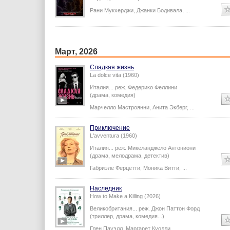
Рани Мукхерджи
,
Джанки Бодивала
,
...
Март, 2026
Сладкая жизнь
La dolce vita (1960)
Италия...
реж.
Федерико Феллини
(драма, комедия)
Марчелло Мастроянни
,
Анита Экберг
,
...
Приключение
L'avventura (1960)
Италия...
реж.
Микеланджело Антониони
(драма, мелодрама, детектив)
Габриэле Ферцетти
,
Моника Витти
,
...
Наследник
How to Make a Killing (2026)
Великобритания...
реж.
Джон Паттон Форд
(триллер, драма, комедия...)
Глен Пауэлл
,
Маргарет Куолли
,
...