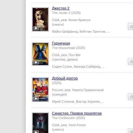
Джестер 2
The Jester 2 (2025)
США,
реж.
Колин Кравчук
(ужасы)
Майкл Шеффилд
,
Кейтлин Трентэм
,
...
Горничная
The Housemaid (2025)
США,
реж.
Пол Фиг
(триллер, драма)
Сидни Суини
,
Аманда Сайфред
,
...
Добрый доктор
(2025)
Россия,
реж.
Никита Грамматиков
(комедия)
Юрий Стоянов
,
Виктор Хориняк
,
...
Синистер. Первое проклятие
The Confession (2025)
США,
реж.
Уилл Кэнон
(ужасы)