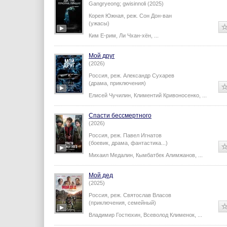
Gangryeong; gwisinnoli (2025)
Корея Южная,
реж.
Сон Дон-ван
(ужасы)
Ким Е-рим
,
Ли Чхан-хён
,
...
Мой друг
(2026)
Россия,
реж.
Александр Сухарев
(драма, приключения)
Елисей Чучилин
,
Климентий Кривоносенко
,
...
Спасти бессмертного
(2026)
Россия,
реж.
Павел Игнатов
(боевик, драма, фантастика...)
Михаил Медалин
,
Кымбатбек Алимжанов
,
...
Мой дед
(2025)
Россия,
реж.
Святослав Власов
(приключения, семейный)
Владимир Гостюхин
,
Всеволод Клименок
,
...