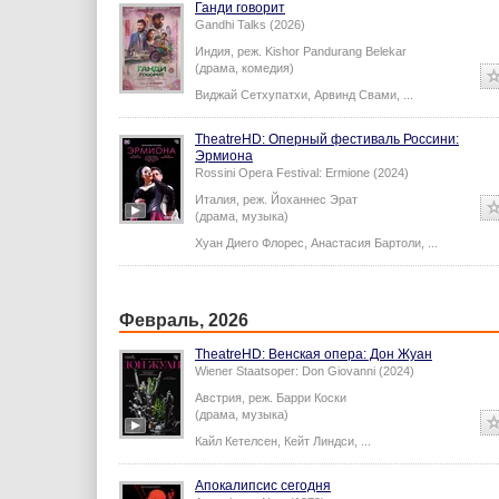
Ганди говорит
Gandhi Talks (2026)
Индия,
реж.
Kishor Pandurang Belekar
(драма, комедия)
Виджай Сетхупатхи
,
Арвинд Свами
,
...
TheatreHD: Оперный фестиваль Россини:
Эрмиона
Rossini Opera Festival: Ermione (2024)
Италия,
реж.
Йоханнес Эрат
(драма, музыка)
Хуан Диего Флорес
,
Анастасия Бартоли
,
...
Февраль, 2026
TheatreHD: Венская опера: Дон Жуан
Wiener Staatsoper: Don Giovanni (2024)
Австрия,
реж.
Барри Коски
(драма, музыка)
Кайл Кетелсен
,
Кейт Линдси
,
...
Апокалипсис сегодня