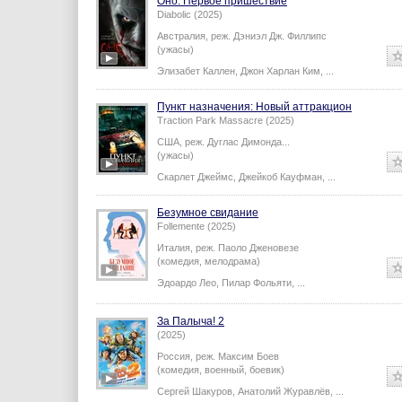
Оно. Первое пришествие
Diabolic (2025)
Австралия,
реж.
Дэниэл Дж. Филлипс
(ужасы)
Элизабет Каллен
,
Джон Харлан Ким
,
...
Пункт назначения: Новый аттракцион
Traction Park Massacre (2025)
США,
реж.
Дуглас Димонда
...
(ужасы)
Скарлет Джеймс
,
Джейкоб Кауфман
,
...
Безумное свидание
Follemente (2025)
Италия,
реж.
Паоло Дженовезе
(комедия, мелодрама)
Эдоардо Лео
,
Пилар Фольяти
,
...
За Палыча! 2
(2025)
Россия,
реж.
Максим Боев
(комедия, военный, боевик)
Сергей Шакуров
,
Анатолий Журавлёв
,
...