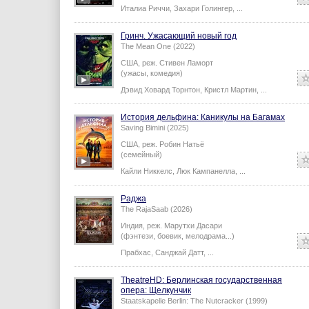
Италиа Риччи
,
Захари Голингер
,
...
Гринч. Ужасающий новый год
The Mean One (2022)
США,
реж.
Стивен Ламорт
(ужасы, комедия)
Дэвид Ховард Торнтон
,
Кристл Мартин
,
...
История дельфина: Каникулы на Багамах
Saving Bimini (2025)
США,
реж.
Робин Натьё
(семейный)
Кайли Никкелс
,
Люк Кампанелла
,
...
Раджа
The RajaSaab (2026)
Индия,
реж.
Марутхи Дасари
(фэнтези, боевик, мелодрама...)
Прабхас
,
Санджай Датт
,
...
TheatreHD: Берлинская государственная
опера: Щелкунчик
Staatskapelle Berlin: The Nutcracker (1999)