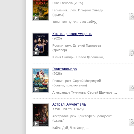
Stille Freundin (2025)
Германия...
реж.
Ильдико Эньеди
(драма)
Тони Люн Чу-Вай
,
Леа Сейду
,
...
Кто-то должен умереть
(2025)
Россия,
реж.
Евгений Григорьев
(триллер)
Юлия Снигирь
,
Павел Деревянко
,
...
Гуантанамера
(2026)
Россия,
реж.
Сергей Мокрицкий
(боевик, приключения)
Александра Тулинова
,
Сергей Шакуров
,
...
Астрал. Амулет зла
It Will Find You (2025)
Австралия,
реж.
Кристофер Броадбент
...
(ужасы)
Кайла Дэй
,
Люк Форд
,
...