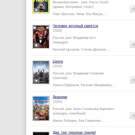
Великобритания...
реж.
Роуэн Этейл
(драма, биография, спорт)
Пирс Броснан
,
Амир Эль-Масри
,
...
Человек, который смеётся
(2026)
Россия,
реж.
Владимир Котт
(комедия)
Евгений Цыганов
,
Степан Девонин
,
...
Цинга
(2025)
Россия,
реж.
Владимир Головнёв
(триллер)
Никита Ефремов
,
Евгения Манджиева
,
...
Драники
(2025)
Россия,
реж.
Анна Соловьева-Карпович
(комедия, семейный)
Мирон Лебедев
,
Ева Смирнова
,
...
Два, три, призрак, приди!