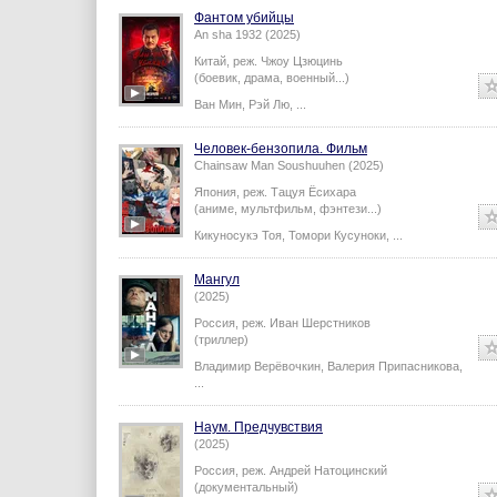
Фантом убийцы
An sha 1932 (2025)
Китай,
реж.
Чжоу Цзюцинь
(боевик, драма, военный...)
Ван Мин
,
Рэй Лю
,
...
Человек-бензопила. Фильм
Chainsaw Man Soushuuhen (2025)
Япония,
реж.
Тацуя Ёсихара
(аниме, мультфильм, фэнтези...)
Кикуносукэ Тоя
,
Томори Кусуноки
,
...
Мангул
(2025)
Россия,
реж.
Иван Шерстников
(триллер)
Владимир Верёвочкин
,
Валерия Припасникова
,
...
Наум. Предчувствия
(2025)
Россия,
реж.
Андрей Натоцинский
(документальный)