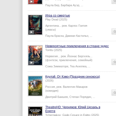
Паула Бер
,
Барбара Ауэр
,
...
Игра со смертью
Play Dead (2025)
Аргентина...
реж.
Карлос Гоития
(ужасы)
Паула Браска
,
Дамиан Кастильо
,
...
Невероятные приключения в стране чудес
Tonttu (2025)
Норвегия...
реж.
Йоонас Бергхяль
...
(фэнтези, приключения, семейный)
Сома Зимматоре
,
Теа Ахиллеа
,
...
Куулэй. От Кэмэ (Праздник сенокоса)
(2026)
Россия,
реж.
Валентин Макаров
(комедия)
Дмитрий Баишев
,
Степан Порядин
,
...
TheatreHD: Черняков: Юлий Цезарь в
Египте​​​​​​​
Tcherniakov: Giulio Cesare in Egitto (2025)