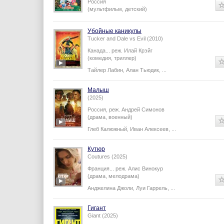
Россия
(мультфильм, детский)
Убойные каникулы
Tucker and Dale vs Evil (2010)
Канада...
реж.
Илай Крэйг
(комедия, триллер)
Тайлер Лабин
,
Алан Тьюдик
,
...
Малыш
(2025)
Россия,
реж.
Андрей Симонов
(драма, военный)
Глеб Калюжный
,
Иван Алексеев
,
...
Кутюр
Coutures (2025)
Франция...
реж.
Алис Винокур
(драма, мелодрама)
Анджелина Джоли
,
Луи Гаррель
,
...
Гигант
Giant (2025)