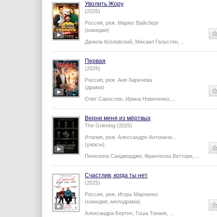
Уволить Жору
(2025)
Россия,
реж.
Марюс Вайсберг
(комедия)
Данила Козловский
,
Михаил Галустян
,
...
Первая
(2026)
Россия,
реж.
Аня Харичева
(драма)
Олег Савостюк
,
Ирина Новиченко
,
...
Верни меня из мёртвых
The Grieving (2025)
Италия,
реж.
Алессандро Антоначи
...
(ужасы)
Пенелопа Санджорджи
,
Франческа Веттори
,
...
Счастлив, когда ты нет
(2025)
Россия,
реж.
Игорь Марченко
(комедия, мелодрама)
Александра Бортич
,
Гоша Токаев
,
...