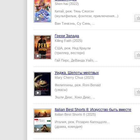
Shen hai (2022)
Китай,
реж.
Тянь Сяопэн
(мультфильм, фэнтези, приключения...)
Ван Тинвэнь
,
Су Синь
,
...
Грехи Запада
Killing Faith (2025)
США,
реж.
Нед Краули
(триллер, вестерн)
Гай Пирс
,
ДеВанда Уайз
,
...
Уиджа. Шепоты мертвых
Mary Cherry Chua (2023)
Филиппины,
реж.
Roni Benaid
(ужасы)
Эшли Диас
,
Хоко Диас
,
...
Italian Best Shorts 8: Искусство быть вместе
Italian Best Shorts 8 (2025)
Италия,
реж.
Розарио Капоццоло
...
(драма, комедия)