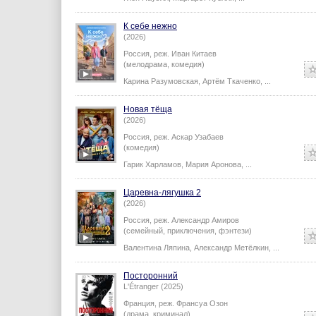
К себе нежно
(2026)
Россия,
реж.
Иван Китаев
(мелодрама, комедия)
Карина Разумовская
,
Артём Ткаченко
,
...
Новая тёща
(2026)
Россия,
реж.
Аскар Узабаев
(комедия)
Гарик Харламов
,
Мария Аронова
,
...
Царевна-лягушка 2
(2026)
Россия,
реж.
Александр Амиров
(семейный, приключения, фэнтези)
Валентина Ляпина
,
Александр Метёлкин
,
...
Посторонний
L'Étranger (2025)
Франция,
реж.
Франсуа Озон
(драма, криминал)