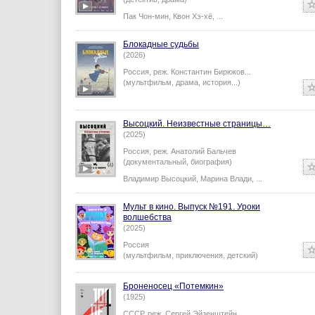
Пак Чон-мин
,
Квон Хэ-хё
,
...
Блокадные судьбы
(2026)
Россия,
реж.
Константин Бирюков
...
(мультфильм, драма, история...)
Высоцкий. Неизвестные страницы…
(2025)
Россия,
реж.
Анатолий Бальчев
(документальный, биография)
Владимир Высоцкий
,
Марина Влади
,
...
Мульт в кино. Выпуск №191. Уроки
волшебства
(2025)
Россия
(мультфильм, приключения, детский)
Броненосец «Потемкин»
(1925)
СССР,
реж.
Сергей Эйзенштейн