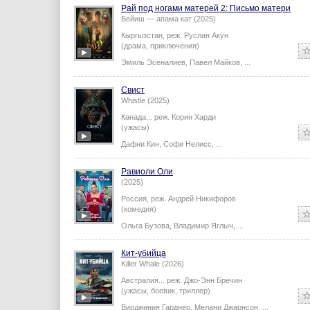
Рай под ногами матерей 2: Письмо матери
Бейиш — апама кат (2025)
Кыргызстан,
реж.
Руслан Акун
(драма, приключения)
Эмиль Эсеналиев
,
Павел Майков
,
...
Свист
Whistle (2025)
Канада...
реж.
Корин Харди
(ужасы)
Дафни Кин
,
Софи Нелисс
,
...
Равиоли Оли
(2025)
Россия,
реж.
Андрей Никифоров
(комедия)
Ольга Бузова
,
Владимир Яглыч
,
...
Кит-убийца
Killer Whale (2026)
Австралия...
реж.
Джо-Энн Бречин
(ужасы, боевик, триллер)
Вирджиния Гарднер
,
Мелани Джарнсон
,
...