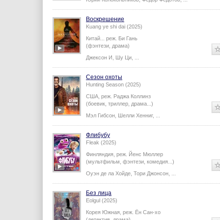
Воскрешение
Kuang ye shi dai (2025)
Китай...
реж.
Би Гань
(фэнтези, драма)
Джексон И
,
Шу Ци
,
...
Сезон охоты
Hunting Season (2025)
США,
реж.
Раджа Коллинз
(боевик, триллер, драма...)
Мэл Гибсон
,
Шелли Хенниг
,
...
Флибубу
Fleak (2025)
Финляндия,
реж.
Йенс Мюллер
(мультфильм, фэнтези, комедия...)
Оуэн де ла Хойде
,
Тори Джонсон
,
...
Без лица
Eolgul (2025)
Корея Южная,
реж.
Ён Сан-хо
(детектив, драма)