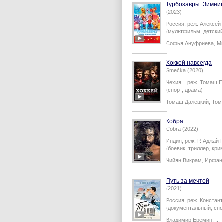
Турбозавры. Зимни
(2023)
Россия,
реж.
Алексей
(мультфильм, детски
Софья Ануфриева
,
М
Хоккей навсегда
Smečka (2020)
Чехия...
реж.
Томаш П
(спорт, драма)
Томаш Далецкий
,
Том
Кобра
Cobra (2022)
Индия,
реж.
Р. Аджай
(боевик, триллер, кри
Чийян Викрам
,
Ирфан
Путь за мечтой
(2021)
Россия,
реж.
Констан
(документальный, спо
Владимир Еремин
,
...