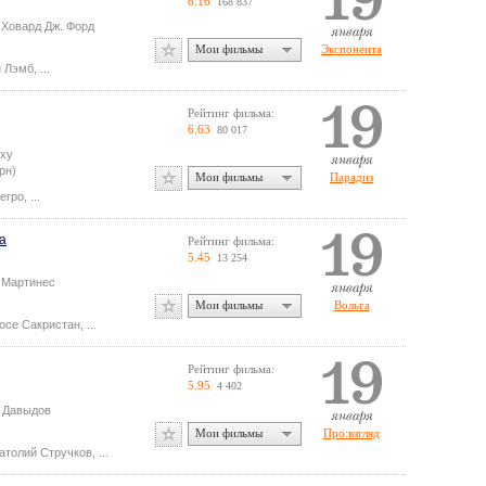
6.16
168 837
.
Ховард Дж. Форд
Мои фильмы
Экспонента
н Лэмб
,
...
Рейтинг фильма:
6.63
80 017
оху
рн)
Мои фильмы
Парадиз
егро
,
...
а
Рейтинг фильма:
5.45
13 254
 Мартинес
Мои фильмы
Вольга
осе Сакристан
,
...
Рейтинг фильма:
5.95
4 402
 Давыдов
Мои фильмы
Про:взгляд
атолий Стручков
,
...