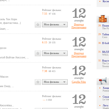
Браун
,
...
Косм
Рейтинг фильма:
7.55
47 156
иль Тен Хорн
, фантастика...)
Мои фильмы
Централ
28.
Пиан
Партнершип
The Pi
Шаап
,
...
29.
Тайна
Coco
Рейтинг фильма:
6.15
20 135
30.
В бой
ерсон
31.
ВАЛЛ
Мои фильмы
Централ
WALL
Партнершип
нлэй Войтак-Хиссонг
,
...
32.
Власт
The Lo
Towers
Рейтинг фильма:
7.38
68 415
 Масон
Мои фильмы
Capella Film
ик Окер
,
...
Хищн
Parasa
Рейтинг фильма:
Серд
Le coe
—
1 050
 Киселёва
...
Лига
Shado