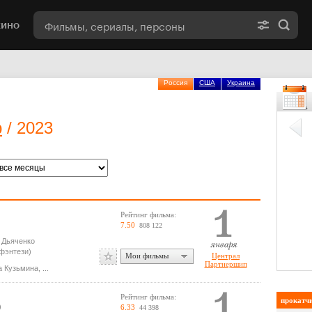
кино
Россия
США
Украина
р
/ 2023
Рейтинг фильма:
7.50
808 122
 Дьяченко
фэнтези)
Мои фильмы
Централ
Партнершип
а Кузьмина
,
...
Рейтинг фильма:
прокатч
)
6.33
44 398