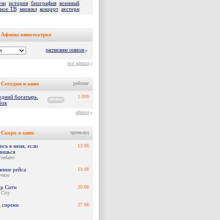
ези
история
биография
военный
ьное ТВ
мюзикл
концерт
вестерн
Афиша кинотеатров
расписание сеансов
»
вся афиша
Сегодня в кино
рейтинг
едний богатырь.
1.999
ПРОМО
бок
афиша
Скоро в кино
премьера
сь в меня, если
13.08
лишься
'enfants
ение рейса
13.08
Water
р Сити
20.08
 City
а сирени
27.08