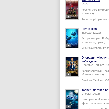
Клипмейкеры
(2022)
Россия,
реж.
Григори
(комедия)
Александр Горчилин
,
Друг в океане
Blueback (2022)
Австралия,
реж.
Робе
(семейный, драма)
Миа Васиковска
,
Рада
Операция «Фортуна
побеждать
Operation Fortune: Ru
Великобритания...
ре
(боевик, комедия)
Джейсон Стэйтем
,
Об
Каспер. Легенда в
Ghoster (2022)
США,
реж.
Райан Бел
(фэнтези, приключен