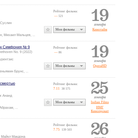
Рейтинг фильма:
—
521
 Суслин
Мои фильмы
Кинотайм
ин
,
Михаил Мальцев
,
...
ен Симфония № 9
Рейтинг фильма:
eethoven No. 9 (2022)
—
86
урентзис
Мои фильмы
OperaHD
еньямин Брунс
,
...
 смертью
Рейтинг фильма:
7.11
38 575
х Ананд
Мои фильмы
Indian Films
НМГ
Абрахам
,
...
Кинопрокат
Рейтинг фильма:
7.75
139 503
 Майкл Макдона