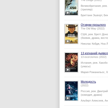
The Ledge (2022)
Великобритания,
реж
(триллер)
Бриттани Эшворт
,
Бе
Отзвуки прошлого
The Old Way (2022)
США,
реж.
Бретт Дон
(боевик, драма, весте
Николас Кейдж
,
Ноа Л
13 изгнаний дьявол
13 exorcismos (2022)
Испания,
реж.
Хакобо
(ужасы)
Мария Романильос
,
Х
Молодость
(2022)
Россия,
реж.
Дмитрий
(комедия, драма)
Альберт Алексеев
,
Ан