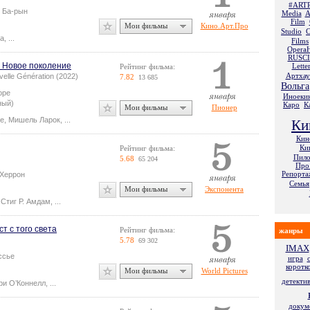
#ART
 Ба-рын
Media
A
Film
Мои фильмы
Кино.Арт.Про
Studio
C
ха
,
...
Films
Opera
RUSC
: Новое поколение
Lette
Рейтинг фильма:
Артхау
velle Génération (2022)
7.82
13 685
Вольга
оре
Иноеки
ный)
Каро
К
Мои фильмы
Пионер
не
,
Мишель Ларок
,
...
Ки
Кин
Ки
Рейтинг фильма:
Пило
5.68
65 204
Про:
Репорт
 Херрон
Семья
Мои фильмы
Экспонента
,
Стиг Р. Амдам
,
...
т с того света
Рейтинг фильма:
жанры
5.78
69 302
IMAX
ссье
игра
коротк
Мои фильмы
World Pictures
детекти
ри О’Коннелл
,
...
докум