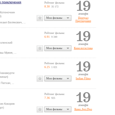
е приключения
Рейтинг фильма:
8.30
35 172
 Котеночкин
й)
Мои фильмы
Централ
Партнершип
ихаил Белякович
,
...
Рейтинг фильма:
6.91
9 349
оленский
Мои фильмы
Кинологистика
аш Мрвик
,
...
Рейтинг фильма:
6.25
1 021
 Гнанамурти
минал)
Мои фильмы
Indian Films
 Патхан
,
...
Рейтинг фильма:
7.36
925
тин Кокорев
рт)
Мои фильмы
Кино.Арт.Про