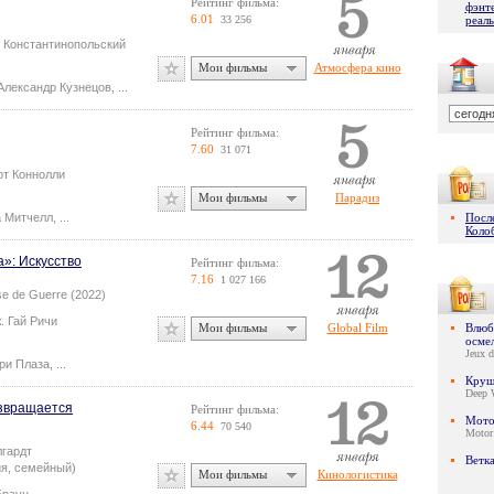
Рейтинг фильма:
фэнт
6.01
33 256
реал
й Константинопольский
Мои фильмы
Атмосфера кино
Александр Кузнецов
,
...
Рейтинг фильма:
7.60
31 071
рт Коннолли
Мои фильмы
Парадиз
 Митчелл
,
...
Посл
Коло
»: Искусство
Рейтинг фильма:
7.16
1 027 166
se de Guerre (2022)
ж.
Гай Ричи
Мои фильмы
Global Film
Влюби
осме
Jeux d
ри Плаза
,
...
Круш
Deep 
озвращается
Рейтинг фильма:
Мото
6.44
70 540
Motor
лгардт
Ветк
ия, семейный)
Мои фильмы
Кинологистика