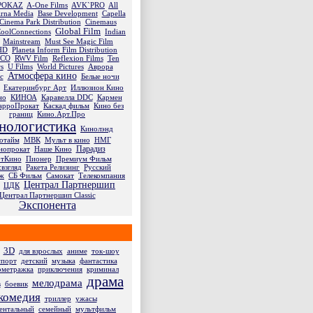
POKAZ
A-One Films
AVK`PRO
All
rna Media
Base Development
Capella
Cinema Park Distribution
Cinemaus
Global Film
oolConnections
Indian
Mainstream
Must See Magic Film
HD
Planeta Inform Film Distribution
ICO
RWV Film
Reflexion Films
Ten
rs
U Films
World Pictures
Аврора
Атмосфера кино
с
Белые ночи
Екатеринбург Арт
Иллюзион Кино
но
КИНОА
Каравелла DDC
Кармен
арроПрокат
Каскад фильм
Кино без
границ
Кино.Арт.Про
нологистика
Кинолэнд
отайм
МВК
Мульт в кино
НМГ
Парадиз
нопрокат
Наше Кино
тКино
Пионер
Премиум Фильм
взгляд
Ракета Релизинг
Русский
аж
СБ Фильм
Самокат
Телекомпания
Централ Партнершип
ЦДК
Централ Партнершип Classic
Экспонента
3D
для взрослых
аниме
ток-шоу
спорт
детский
музыка
фантастика
ометражка
приключения
криминал
драма
мелодрама
в
боевик
комедия
триллер
ужасы
ентальный
семейный
мультфильм