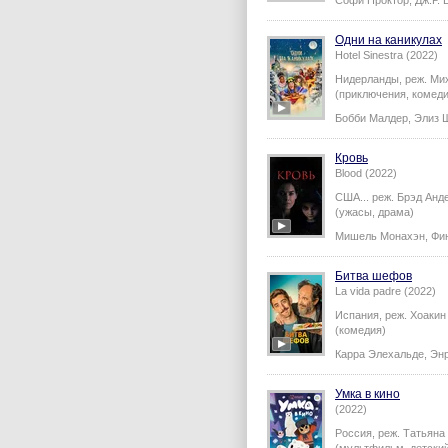
Софи Проктор
,
Дж.Р. 
Одни на каникулах
Hotel Sinestra (2022)
Нидерланды,
реж.
Мих
(приключения, комедия
Бобби Малдер
,
Элиз 
Кровь
Blood (2022)
США...
реж.
Брэд Анд
(ужасы, драма)
Мишель Монахэн
,
Фи
Битва шефов
La vida padre (2022)
Испания,
реж.
Хоакин
(комедия)
Карра Элехальде
,
Энр
Умка в кино
(2022)
Россия,
реж.
Татьяна