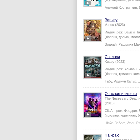
(мультфильм, детский
Алексей Костричкин
,
Варису
Varisu (2023)
Индия,
реж.
Вамси Па
(боевик, драма, мелод
Виджай
,
Рашмика Ма
Сволочи
Kuttey (2023)
Индия,
реж.
Асмаан Б
(боевик, триллер, коме
Табу
,
Арджун Капур
,
..
Опасная иллюзия
The Necessary Death o
(2013)
США...
реж.
Фредрик 
(триллер, криминал, бо
Шайа ЛаБаф
,
Эван Р
На краю