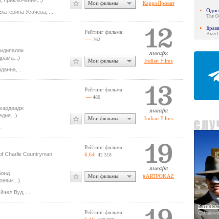
, приключения...)
Мои фильмы
КарроПрокат
Одис
Екатерина Усачёва
,
...
The O
Браз
Рейтинг фильма:
Brazil
—
762
идипалли
рама...)
Мои фильмы
Indian Films
нданна
,
...
Рейтинг фильма:
—
480
хардвадж
дия...)
Мои фильмы
Indian Films
.
Рейтинг фильма:
f Charlie Countryman
6.64
42 318
Бонд
Мои фильмы
#ARTPOKAZ
евик...)
эйчел Вуд
,
...
Китайски
Рейтинг фильма:
Chinatown