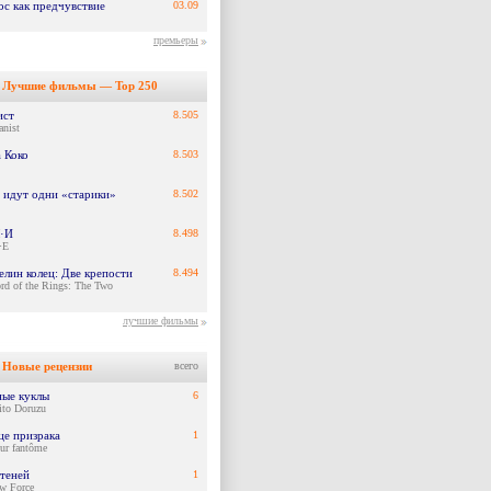
ос как предчувствие
03.09
премьеры
Лучшие фильмы — Top 250
ист
8.505
anist
 Коко
8.503
 идут одни «старики»
8.502
·И
8.498
·E
елин колец: Две крепости
8.494
rd of the Rings: The Two
лучшие фильмы
Новые рецензии
всего
ые куклы
6
ito Doruzu
це призрака
1
ur fantôme
 теней
1
w Force