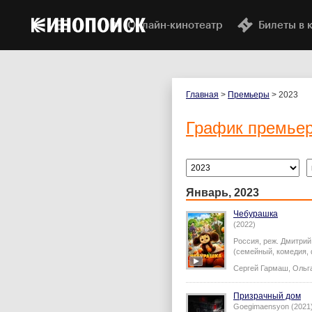
Онлайн-кинотеатр
Билеты в 
Главная
>
Премьеры
> 2023
График премье
Январь, 2023
Чебурашка
(2022)
Россия,
реж.
Дмитрий
(семейный, комедия, 
Сергей Гармаш
,
Ольг
Призрачный дом
Goegimaensyon (2021