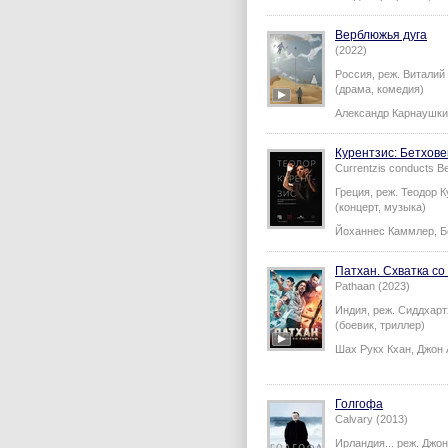
Верблюжья дуга
(2022)
Россия,
реж.
Виталий
(драма, комедия)
Александр Карнаушк
Курентзис: Бетхов
Currentzis conducts B
Греция,
реж.
Теодор К
(концерт, музыка)
Йоханнес Каммлер
,
Б
Патхан. Схватка со
Pathaan (2023)
Индия,
реж.
Сиддхарт
(боевик, триллер)
Шах Рукх Кхан
,
Джон 
Голгофа
Calvary (2013)
Ирландия...
реж.
Джон