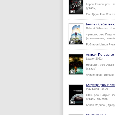
Корея Южная,
реж.
Чо
(ужасы)
Сон Джун
,
Ким Хон-п
Белль и Себастьян
Belle et Sébastien: Nou
Франция,
реж.
Пьер К
(приключения, семей
Робинсон Менса Руа
Астрал: Потомство
Leave (2022)
Норвегия,
реж.
Алекс
(ужасы)
Алисия фон Риттберг
Клаустрофобы: Квес
Play Dead (2022)
США,
реж.
Патрик Лю
(ужасы, триллер)
Бэйли Мэдисон
,
Джер