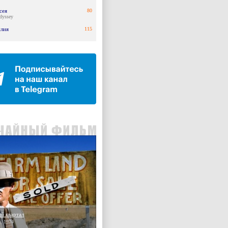
сея
80
dyssey
илия
115
й квартал
, 1974