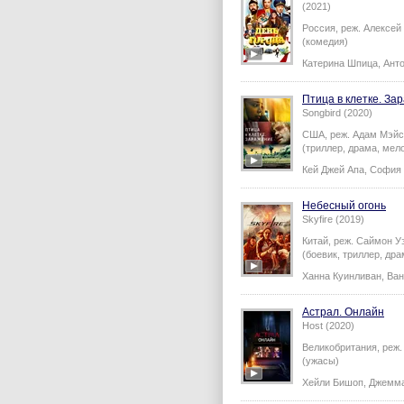
(2021)
Россия,
реж.
Алексей
(комедия)
Катерина Шпица
,
Ант
Птица в клетке. За
Songbird (2020)
США,
реж.
Адам Мэйс
(триллер, драма, мел
Кей Джей Апа
,
София 
Небесный огонь
Skyfire (2019)
Китай,
реж.
Саймон У
(боевик, триллер, дра
Ханна Куинливан
,
Ван
Астрал. Онлайн
Host (2020)
Великобритания,
реж
(ужасы)
Хейли Бишоп
,
Джемм