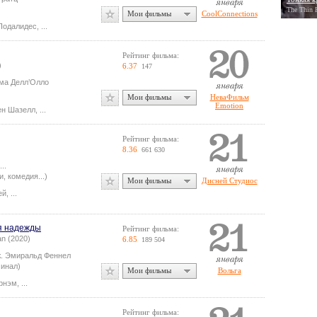
The Thin 
Мои фильмы
CoolConnections
Подалидес
,
...
Рейтинг фильма:
)
6.37
147
ма Делл’Олло
Мои фильмы
НеваФильм
Emotion
ен Шазелл
,
...
Рейтинг фильма:
8.36
661 630
...
, комедия...)
Мои фильмы
Дисней Студиос
ей
,
...
я надежды
Рейтинг фильма:
n (2020)
6.85
189 504
ж.
Эмиральд Феннел
минал)
Мои фильмы
Вольга
рнэм
,
...
Рейтинг фильма: