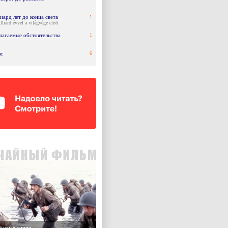
ард лет до конца света
1
liárd évvel a világvége elött
лагаемые обстоятельства
1
с
6
расная линия