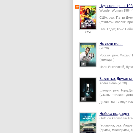
Чудо-женщина: 198
Wonder Woman 1984 (
США,
реж.
Пэтти Дже
(фэнтези, боевик, при
Галь Гадот
,
Крис Пайн
Не лечи меня
(2020)
Россия,
реж.
Михаил 
(комедия)
Иван Янковский
,
Лук
Заклятье: Другая с
Andra sidan (2020)
Швеция,
реж.
Торд Да
(ужасы, триллер, дете
Дилан Гвин
,
Линус Ва
Небеса подождут
Gott, du kannst ein Ars
Германия,
реж.
Андре
(драма, мелодрама, 