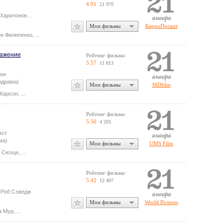
4.91
21 970
 Харитонов
...
Мои фильмы
КарроПрокат
он Филипенко
,
...
ражение
Рейтинг фильма:
5.57
11 813
он
одрама)
Мои фильмы
MDfilm
Карсон
,
...
Рейтинг фильма:
5.56
4 203
эст
ма)
Мои фильмы
UMS Film
 Сюэци
,
...
Рейтинг фильма:
5.42
12 407
.
Роб Сэведж
Мои фильмы
World Pictures
а Мур
,
...