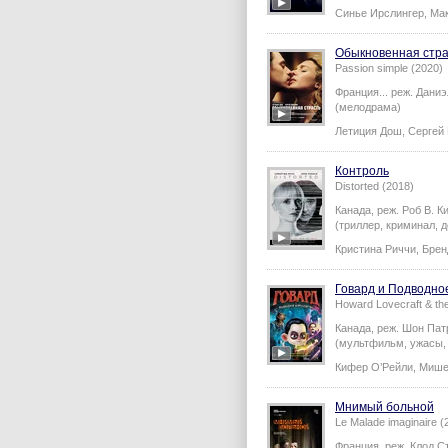
Синье Ирслингер
,
Мак
Обыкновенная стра
Passion simple (2020)
Франция...
реж.
Даниэ
(мелодрама)
Летиция Дош
,
Сергей
Контроль
Distorted (2018)
Канада,
реж.
Роб В. К
(триллер, криминал, д
Кристина Риччи
,
Брен
Говард и Подводно
Howard Lovecraft & th
Канада,
реж.
Шон Пат
(мультфильм, ужасы, 
Кифер О’Рейли
,
Мише
Мнимый больной
Le Malade imaginaire (
Франция,
реж.
Клод С