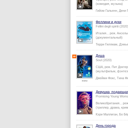
(комедия, музыка)
Гийом Гальенн
,
Дени 
Феллини и духи
Fellini degli spiriti (2020
Италия...
реж.
Ансель
(документальный)
Терри Гиллиам
,
Дэмь
Душа
Soul (2020)
США,
реж.
Пит Доктер
(мультфильм, фэнтези
Джейми Фокс
,
Тина Ф
Девушка, подающа
Promising Young Woma
Великобритания...
ре
(триллер, драма, кри
Кэри Маллиган
,
Бо Бё
День города