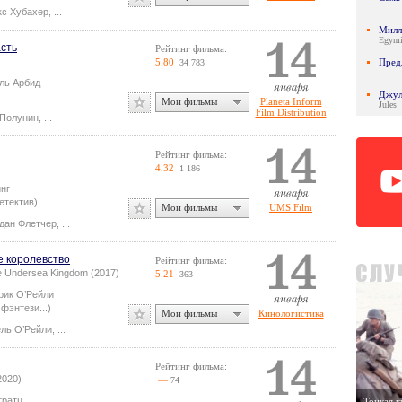
с Хубахер
,
...
Милли
Egymil
сть
Рейтинг фильма:
5.80
Пред
34 783
ль Арбид
Джул
Мои фильмы
Planeta Inform
Jules
Film Distribution
 Полунин
,
...
Рейтинг фильма:
4.32
1 186
инг
етектив)
Мои фильмы
UMS Film
дан Флетчер
,
...
е королевство
Рейтинг фильма:
e Undersea Kingdom (2017)
5.21
363
рик О’Рейли
фэнтези...)
Мои фильмы
Кинологистика
ль О’Рейли
,
...
Рейтинг фильма:
2020)
—
74
тратц
Тонкая к