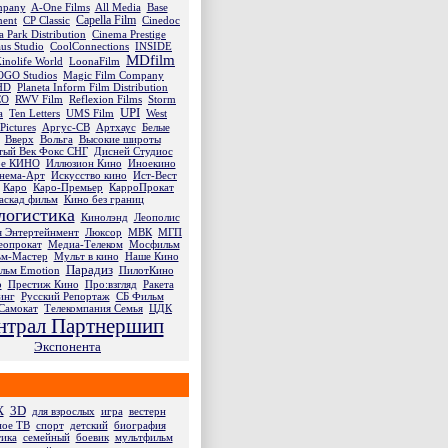
mpany
A-One Films
All Media
Base
Capella Film
ment
CP Classic
Cinedoc
 Park Distribution
Cinema Prestige
us Studio
CoolConnections
INSIDE
MDfilm
inolife World
LoonaFilm
GO Studios
Magic Film Company
HD
Planeta Inform Film Distribution
CO
RWV Film
Reflexion Films
Storm
UPI
a
Ten Letters
UMS Film
West
Pictures
Аргус-СВ
Артхаус
Белые
Вверх
Вольга
Высокие широты
тый Век Фокс СНГ
Дисней Студиос
ое КИНО
Иллюзион Кино
Иноекино
нема-Арт
Искусство кино
Ист-Вест
Каро
Каро-Премьер
КарроПрокат
аскад фильм
Кино без границ
логистика
Кинолэнд
Леополис
я Энтертейнмент
Люксор
МВК
МГП
еопрокат
Медиа-Телеком
Мосфильм
м-Мастер
Мульт в кино
Наше Кино
Парадиз
льм Emotion
ПилотКино
р
Престиж Кино
Про:взгляд
Ракета
инг
Русский Репортаж
СБ Фильм
Самокат
Телекомпания Семья
ЦДК
нтрал Партнершип
Экспонента
X
3D
для взрослых
игра
вестерн
ное ТВ
спорт
детский
биография
тика
семейный
боевик
мультфильм