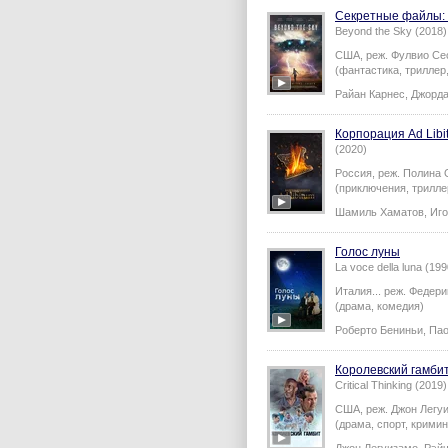
Секретные файлы:
Beyond the Sky (2018)
США,
реж.
Фулвио Се
(фантастика, триллер,
Райан Карнес
,
Джорда
Корпорация Ad Libi
(2020)
Россия,
реж.
Полина 
(приключения, трилле
Шамиль Хаматов
,
Иго
Голос луны
La voce della luna (199
Италия...
реж.
Федери
(драма, комедия)
Роберто Бениньи
,
Пао
Королевский гамби
Critical Thinking (2019)
США,
реж.
Джон Легу
(драма, спорт, кримин