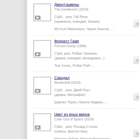
(триллер, мелодрама, боевик...)
Адитья Рой Капур
,
Анил Капур
,
...
Джентльмены
The Gentlemen (2019)
США...
реж.
Гай Ричи
(криминал, комедия, боевик)
Мэттью Макконахи
,
Чарли Ханнэм
,
...
Форрест Гамп
Forrest Gump (1994)
США,
реж.
Роберт Земекис
(драма, комедия, мелодрама...)
Том Хэнкс
,
Робин Райт
,
...
Скандал
Bombshell (2019)
США...
реж.
Джей Роуч
(драма, биография)
Шарлиз Терон
,
Николь Кидман
,
...
Цвет из иных миров
Color Out of Space (2019)