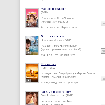
Кристен Стюарт
,
Венсан Кассель
,
...
Марафон желаний
(2020)
Россия,
реж.
Даша Чаруша
(комедия, мелодрама)
Аглая Тарасова
,
Кирилл Нагиев
,
...
Расправь крылья
Donne-moi des ailes (2019)
Франция...
реж.
Николя Ванье
(драма, приключения, семейный)
Жан-Поль Рув
,
Мелани Дуте
,
...
Шахматист
Fahim (2019)
Франция,
реж.
Пьер-Франсуа Мартен-Лаваль
(драма, комедия, биография)
Ассад Ахмед
,
Жерар Депардье
,
...
Так близко к горизонту
Dem Horizont so nah (2019)
Германия...
реж.
Тим Трахте