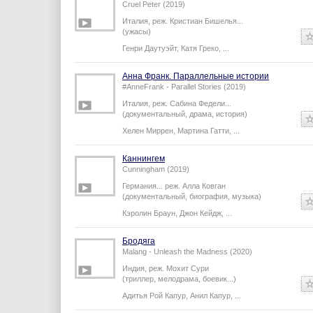
Тони Сервилло
,
Валерия Голино
,
...
Мама: Гостья из тьмы
Cruel Peter (2019)
Италия,
реж.
Кристиан Бишелья
...
(ужасы)
Генри Даутуэйт
,
Катя Греко
,
...
Анна Франк. Параллельные истории
#AnneFrank - Parallel Stories (2019)
Италия,
реж.
Сабина Федели
...
(документальный, драма, история)
Хелен Миррен
,
Мартина Гатти
,
...
Каннингем
Cunningham (2019)
Германия...
реж.
Алла Ковган
(документальный, биография, музыка)
Кэролин Браун
,
Джон Кейдж
,
...
Бродяга
Malang - Unleash the Madness (2020)
Индия,
реж.
Мохит Сури