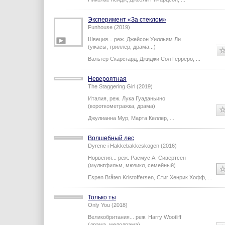
США...
реж.
Ричард Стэнли
(ужасы, фантастика)
Николас Кейдж
,
Джоэли Ричардсон
,
...
Эксперимент «За стеклом»
Funhouse (2019)
Швеция...
реж.
Джейсон Уилльям Ли
(ужасы, триллер, драма...)
Вальтер Скарсгард
,
Джиджи Сол Герреро
,
...
Невероятная
The Staggering Girl (2019)
Италия,
реж.
Лука Гуаданьино
(короткометражка, драма)
Джулианна Мур
,
Марта Келлер
,
...
Волшебный лес
Dyrene i Hakkebakkeskogen (2016)
Норвегия...
реж.
Расмус А. Сивертсен
(мультфильм, мюзикл, семейный)
Espen Bråten Kristoffersen
,
Стиг Хенрик Хофф
,
...
Только ты