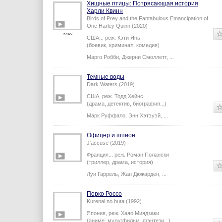
Мэтт Хенри
,
Киллиан Доннелли
,
...
Хищные птицы: Потрясающая история
Харли Квинн
Birds of Prey and the Fantabulous Emancipation of
One Harley Quinn (2020)
США...
реж.
Кэти Янь
(боевик, криминал, комедия)
Марго Робби
,
Джерни Смоллетт
,
...
Темные воды
Dark Waters (2019)
США,
реж.
Тодд Хейнс
(драма, детектив, биография...)
Марк Руффало
,
Энн Хэтэуэй
,
...
Офицер и шпион
J'accuse (2019)
Франция...
реж.
Роман Полански
(триллер, драма, история)
Луи Гаррель
,
Жан Дюжарден
,
...
Порко Россо