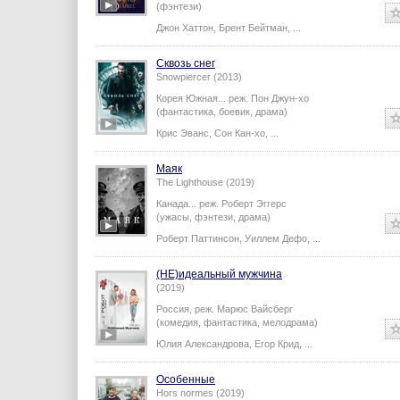
США,
реж.
Chris Raney
(фэнтези)
Джон Хаттон
,
Брент Бейтман
,
...
Сквозь снег
Snowpiercer (2013)
Корея Южная...
реж.
Пон Джун-хо
(фантастика, боевик, драма)
Крис Эванс
,
Сон Кан-хо
,
...
Маяк
The Lighthouse (2019)
Канада...
реж.
Роберт Эггерс
(ужасы, фэнтези, драма)
Роберт Паттинсон
,
Уиллем Дефо
,
...
(НЕ)идеальный мужчина
(2019)
Россия,
реж.
Марюс Вайсберг
(комедия, фантастика, мелодрама)
Юлия Александрова
,
Егор Крид
,
...
Особенные