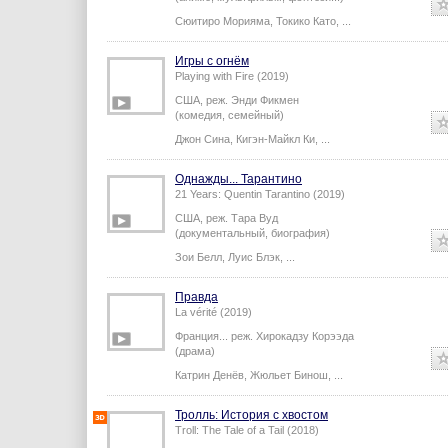
Kurenai no buta (1992)
Япония,
реж.
Хаяо Миядзаки
(аниме, мультфильм, фэнтези...)
Сюитиро Морияма
,
Токико Като
,
...
Игры с огнём
Playing with Fire (2019)
США,
реж.
Энди Фикмен
(комедия, семейный)
Джон Сина
,
Кигэн-Майкл Ки
,
...
Однажды... Тарантино
21 Years: Quentin Tarantino (2019)
США,
реж.
Тара Вуд
(документальный, биография)
Зои Белл
,
Луис Блэк
,
...
Правда
La vérité (2019)
Франция...
реж.
Хирокадзу Корээда
(драма)
Катрин Денёв
,
Жюльет Бинош
,
...