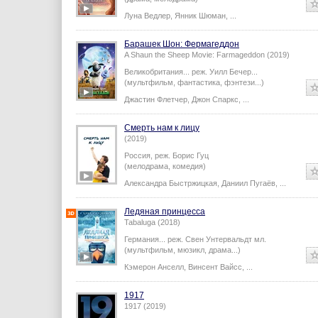
(драма, мелодрама)
Луна Ведлер
,
Янник Шюман
,
...
Барашек Шон: Фермагеддон
A Shaun the Sheep Movie: Farmageddon (2019)
Великобритания...
реж.
Уилл Бечер
...
(мультфильм, фантастика, фэнтези...)
Джастин Флетчер
,
Джон Спаркс
,
...
Смерть нам к лицу
(2019)
Россия,
реж.
Борис Гуц
(мелодрама, комедия)
Александра Быстржицкая
,
Даниил Пугаёв
,
...
Ледяная принцесса
Tabaluga (2018)
Германия...
реж.
Свен Унтервальдт мл.
(мультфильм, мюзикл, драма...)
Кэмерон Анселл
,
Винсент Вайсс
,
...
1917
1917 (2019)