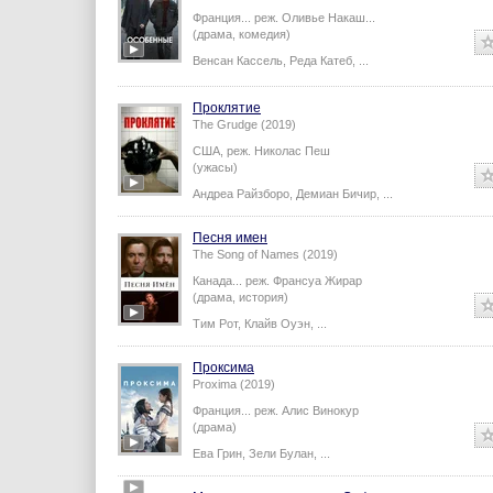
Hors normes (2019)
Франция...
реж.
Оливье Накаш
...
(драма, комедия)
Венсан Кассель
,
Реда Катеб
,
...
Проклятие
The Grudge (2019)
США,
реж.
Николас Пеш
(ужасы)
Андреа Райзборо
,
Демиан Бичир
,
...
Песня имен
The Song of Names (2019)
Канада...
реж.
Франсуа Жирар
(драма, история)
Тим Рот
,
Клайв Оуэн
,
...
Проксима
Proxima (2019)
Франция...
реж.
Алис Винокур
(драма)
Ева Грин
,
Зели Булан
,
...