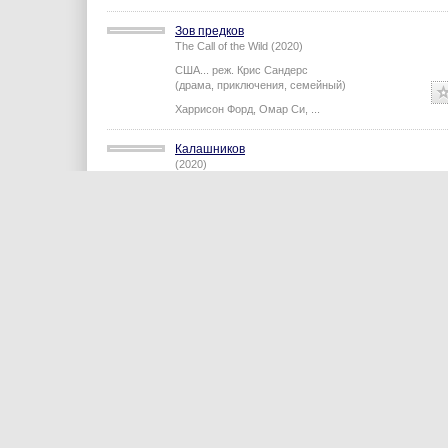
США...
реж.
Стивен Гейган
(фэнтези, комедия, приключения...)
Роберт Дауни мл.
,
Антонио Бандерас
,
...
Зов предков
The Call of the Wild (2020)
США...
реж.
Крис Сандерс
(драма, приключения, семейный)
Харрисон Форд
,
Омар Си
,
...
Калашников
(2020)
Россия,
реж.
Константин Буслов
(биография, история)
Юра Борисов
,
Ольга Лерман
,
...
Свистуны
La Gomera (2019)
Румыния...
реж.
Корнелиу Порумбою
(криминал, триллер)
Влад Иванов
,
Катринель Марлон
,
...
2040: Будущее ждёт