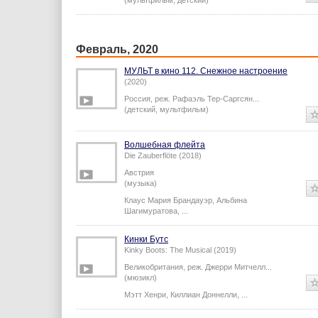
(мультфильм, детский)
Февраль, 2020
МУЛЬТ в кино 112. Снежное настроение
(2020)
Россия,
реж.
Рафаэль Тер-Саргсян
...
(детский, мультфильм)
Волшебная флейта
Die Zauberflöte (2018)
Австрия
(музыка)
Клаус Мария Брандауэр
,
Альбина
Шагимуратова
,
...
Кинки Бутс
Kinky Boots: The Musical (2019)
Великобритания,
реж.
Джерри Митчелл
...
(мюзикл)