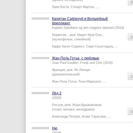
Only You (2018)
Великобритания...
реж.
Harry Wootliff
(драма, мелодрама)
Лаия Коста
,
Стюарт Мартин
,
...
Капитан Саблезуб и Волшебный
бриллиант
Kaptein Sabeltann og den magiske diamant (2019)
Норвегия...
реж.
Марит Мум Оне
...
(мультфильм, семейный)
Карре Хаген Сиднесс
,
Сири Скьеггедаль
,
...
Жан-Поль Готье, с любовью
Jean Paul Gaultier: Freak and Chic (2018)
Франция,
реж.
Ян Леноре
(документальный)
Жан-Поль Готье
,
Тони Маршалл
,
...
Лёд 2
(2020)
Россия,
реж.
Жора Крыжовников
(спорт, мюзикл, мелодрама)
Александр Петров
,
Аглая Тарасова
,
...