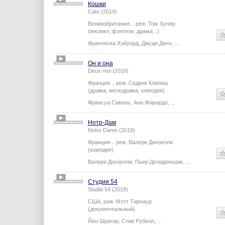
Кошки
Cats (2019)
Великобритания...
реж.
Том Хупер
(мюзикл, фэнтези, драма...)
Франческа Хэйуорд
,
Джуди Денч
,
...
Он и она
Deux moi (2019)
Франция...
реж.
Седрик Клапиш
(драма, мелодрама, комедия)
Франсуа Сивиль
,
Ана Жирардо
,
...
Нотр-Дам
Notre Dame (2019)
Франция...
реж.
Валери Донзелли
(комедия)
Валери Донзелли
,
Пьер Деладоншам
,
...
Студия 54
Studio 54 (2018)
США,
реж.
Мэтт Тирнаур
(документальный)