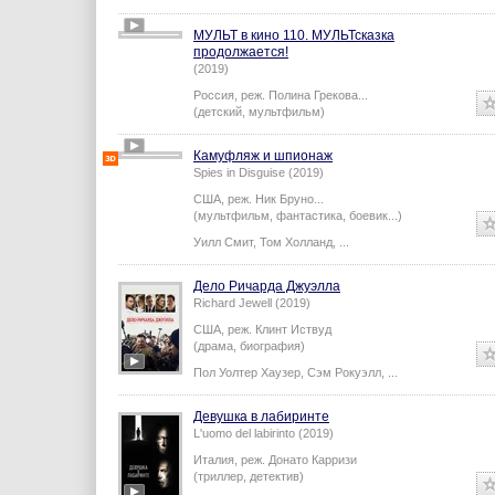
Йен Шрагер
,
Стив Рубелл
,
...
МУЛЬТ в кино 110. МУЛЬТсказка
продолжается!
(2019)
Россия,
реж.
Полина Грекова
...
(детский, мультфильм)
Камуфляж и шпионаж
Spies in Disguise (2019)
США,
реж.
Ник Бруно
...
(мультфильм, фантастика, боевик...)
Уилл Смит
,
Том Холланд
,
...
Дело Ричарда Джуэлла
Richard Jewell (2019)
США,
реж.
Клинт Иствуд
(драма, биография)
Пол Уолтер Хаузер
,
Сэм Рокуэлл
,
...
Девушка в лабиринте
L'uomo del labirinto (2019)
Италия,
реж.
Донато Карризи
(триллер, детектив)