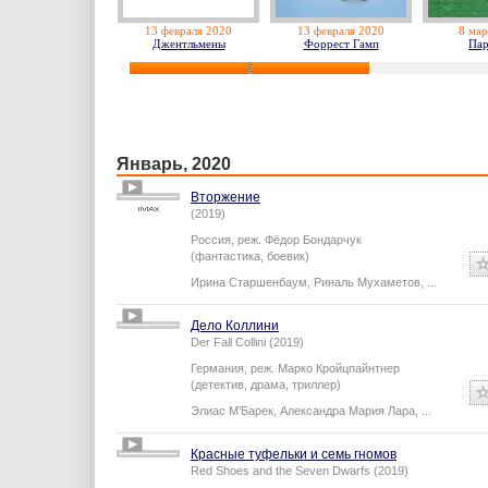
13 февраля 2020
13 февраля 2020
8 мар
Джентльмены
Форрест Гамп
Пар
Январь, 2020
Вторжение
(2019)
Россия,
реж.
Фёдор Бондарчук
(фантастика, боевик)
Ирина Старшенбаум
,
Риналь Мухаметов
,
...
Дело Коллини
Der Fall Collini (2019)
Германия,
реж.
Марко Кройцпайнтнер
(детектив, драма, триллер)
Элиас М’Барек
,
Александра Мария Лара
,
...
Красные туфельки и семь гномов
Red Shoes and the Seven Dwarfs (2019)