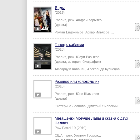
Ярды
(2019)
Россия,
реж.
Андрей Корытко
(драма)
Роман Евдокимов
,
Аскар Ильясов
,
...
Танец с саблями
(2018)
Россия,
реж.
Юсуп Разыков
(драма, история, биография)
Амбарцум Кабанян
,
Александр Кузнецов
,
...
Розовое или колокольчик
(2018)
Россия,
реж.
Юно Шамилов
(драма)
Екатерина Леонова
,
Дмитрий Ячевский
,
...
Мегащенки Могучие Лапы и сказка о двух
Неллах
Paw Patrol 10 (2019)
США...
реж.
Уильям Гордон
...