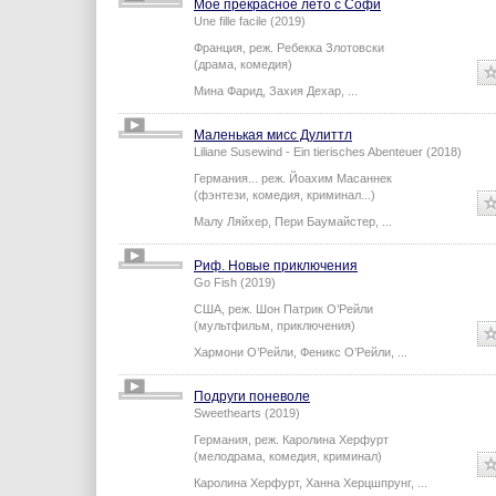
Мое прекрасное лето с Софи
Une fille facile (2019)
Франция,
реж.
Ребекка Злотовски
(драма, комедия)
Мина Фарид
,
Захия Дехар
,
...
Маленькая мисс Дулиттл
Liliane Susewind - Ein tierisches Abenteuer (2018)
Германия...
реж.
Йоахим Масаннек
(фэнтези, комедия, криминал...)
Малу Ляйхер
,
Пери Баумайстер
,
...
Риф. Новые приключения
Go Fish (2019)
США,
реж.
Шон Патрик О’Рейли
(мультфильм, приключения)
Хармони О’Рейли
,
Феникс О’Рейли
,
...
Подруги поневоле
Sweethearts (2019)
Германия,
реж.
Каролина Херфурт
(мелодрама, комедия, криминал)