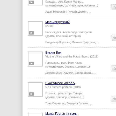
Тролль: История с хвостом
Troll: The Tale of a Tail (2018)
Канада...
реж.
Кевин Манро
...
(мультфильм, фэнтези, приключения...)
Адам Незеркотт
,
Ричард Дюмон
,
...
Мальчик русский
(2018)
Россия,
реж.
Александр Золотухин
(драма, военный, история)
Владимир Королёв
,
Михаил Бутурлов
,
...
Викинг Вик
Vic the Viking and the Magic Sword (2019)
Германия...
реж.
Эрик Казес
(мультфильм, боевик, комедия...)
Деклан Миле-Хауэлл
,
Давид Шааль
,
...
Счастливое число 5
5 è il numero perfetto (2019)
Италия...
реж.
Игорь Тувери
(драма, триллер, криминал...)