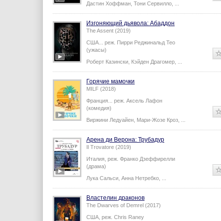
Дастин Хоффман
,
Тони Сервилло
,
...
Изгоняющий дьявола: Абаддон
The Assent (2019)
США...
реж.
Пирри Реджинальд Тео
(ужасы)
Роберт Казински
,
Кэйден Драгомер
,
...
Горячие мамочки
MILF (2018)
Франция...
реж.
Аксель Лафон
(комедия)
Виржини Ледуайен
,
Мари-Жозе Кроз
,
...
Арена ди Верона: Трубадур
Il Trovatore (2019)
Италия,
реж.
Франко Дзеффирелли
(драма)
Лука Сальси
,
Анна Нетребко
,
...
Властелин драконов
The Dwarves of Demrel (2017)