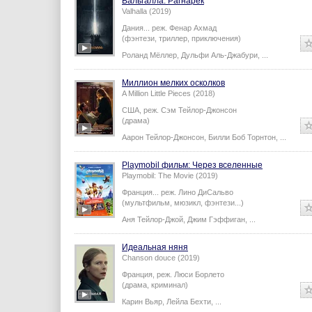
Вальгалла: Рагнарёк
Valhalla (2019)
Дания...
реж.
Фенар Ахмад
(фэнтези, триллер, приключения)
Роланд Мёллер
,
Дульфи Аль-Джабури
,
...
Миллион мелких осколков
A Million Little Pieces (2018)
США,
реж.
Сэм Тейлор-Джонсон
(драма)
Аарон Тейлор-Джонсон
,
Билли Боб Торнтон
,
...
Playmobil фильм: Через вселенные
Playmobil: The Movie (2019)
Франция...
реж.
Лино ДиСальво
(мультфильм, мюзикл, фэнтези...)
Аня Тейлор-Джой
,
Джим Гэффиган
,
...
Идеальная няня
Chanson douce (2019)
Франция,
реж.
Люси Борлето
(драма, криминал)
Карин Вьяр
,
Лейла Бехти
,
...