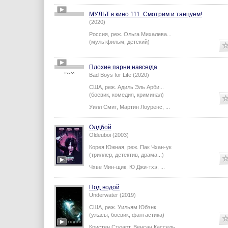
Каролина Херфурт
,
Ханна Херцшпрунг
,
...
МУЛЬТ в кино 111. Смотрим и танцуем!
(2020)
Россия,
реж.
Ольга Михалева
...
(мультфильм, детский)
Плохие парни навсегда
Bad Boys for Life (2020)
США,
реж.
Адиль Эль Арби
...
(боевик, комедия, криминал)
Уилл Смит
,
Мартин Лоуренс
,
...
Олдбой
Oldeuboi (2003)
Корея Южная,
реж.
Пак Чхан-ук
(триллер, детектив, драма...)
Чхве Мин-щик
,
Ю Джи-тхэ
,
...
Под водой
Underwater (2019)
США,
реж.
Уильям Юбэнк
(ужасы, боевик, фантастика)