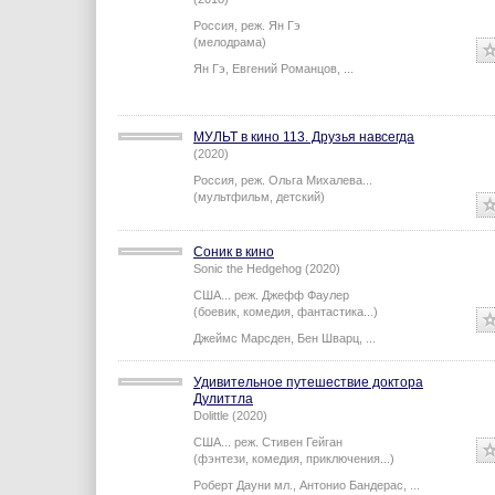
Ню
(2018)
Россия,
реж.
Ян Гэ
(мелодрама)
Ян Гэ
,
Евгений Романцов
,
...
МУЛЬТ в кино 113. Друзья навсегда
(2020)
Россия,
реж.
Ольга Михалева
...
(мультфильм, детский)
Соник в кино
Sonic the Hedgehog (2020)
США...
реж.
Джефф Фаулер
(боевик, комедия, фантастика...)
Джеймс Марсден
,
Бен Шварц
,
...
Удивительное путешествие доктора
Дулиттла
Dolittle (2020)