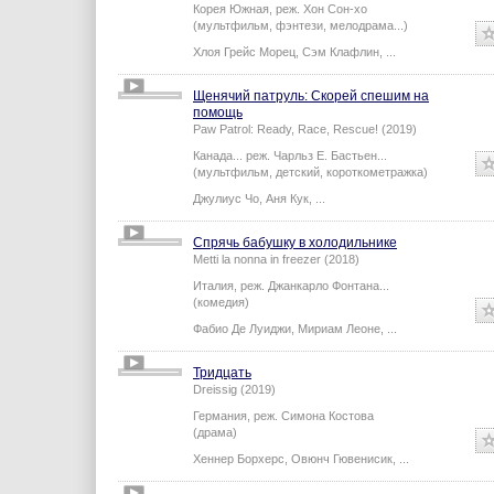
Корея Южная,
реж.
Хон Сон-хо
(мультфильм, фэнтези, мелодрама...)
Хлоя Грейс Морец
,
Сэм Клафлин
,
...
Щенячий патруль: Скорей спешим на
помощь
Paw Patrol: Ready, Race, Rescue! (2019)
Канада...
реж.
Чарльз Е. Бастьен
...
(мультфильм, детский, короткометражка)
Джулиус Чо
,
Аня Кук
,
...
Спрячь бабушку в холодильнике
Metti la nonna in freezer (2018)
Италия,
реж.
Джанкарло Фонтана
...
(комедия)
Фабио Де Луиджи
,
Мириам Леоне
,
...
Тридцать
Dreissig (2019)
Германия,
реж.
Симона Костова
(драма)
Хеннер Борхерс
,
Овюнч Гювенисик
,
...