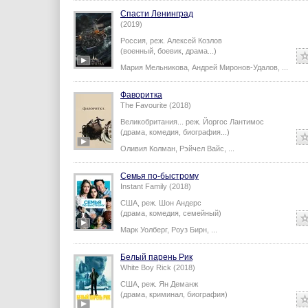
Спасти Ленинград
(2019)
Россия,
реж.
Алексей Козлов
(военный, боевик, драма...)
Мария Мельникова
,
Андрей Миронов-Удалов
,
...
Фаворитка
The Favourite (2018)
Великобритания...
реж.
Йоргос Лантимос
(драма, комедия, биография...)
Оливия Колман
,
Рэйчел Вайс
,
...
Семья по-быстрому
Instant Family (2018)
США,
реж.
Шон Андерс
(драма, комедия, семейный)
Марк Уолберг
,
Роуз Бирн
,
...
Белый парень Рик
White Boy Rick (2018)
США,
реж.
Ян Деманж
(драма, криминал, биография)