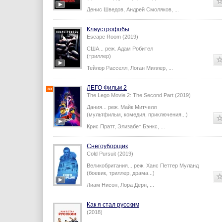
Денис Шведов
,
Андрей Смоляков
,
...
Клаустрофобы
Escape Room (2019)
США...
реж.
Адам Робител
(триллер)
Тейлор Расселл
,
Логан Миллер
,
...
ЛЕГО Фильм 2
The Lego Movie 2: The Second Part (2019)
Дания...
реж.
Майк Митчелл
(мультфильм, комедия, приключения...)
Крис Пратт
,
Элизабет Бэнкс
,
...
Снегоуборщик
Cold Pursuit (2019)
Великобритания...
реж.
Ханс Петтер Муланд
(боевик, триллер, драма...)
Лиам Нисон
,
Лора Дерн
,
...
Как я стал русским
(2018)