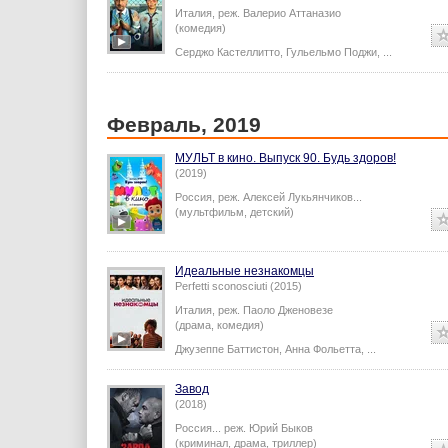
Италия,
реж.
Валерио Аттаназио
(комедия)
Серджо Кастеллитто
,
Гульельмо Поджи
,
...
Февраль, 2019
МУЛЬТ в кино. Выпуск 90. Будь здоров!
(2019)
Россия,
реж.
Алексей Лукьянчиков
...
(мультфильм, детский)
Идеальные незнакомцы
Perfetti sconosciuti (2015)
Италия,
реж.
Паоло Дженовезе
(драма, комедия)
Джузеппе Баттистон
,
Анна Фольетта
,
...
Завод
(2018)
Россия...
реж.
Юрий Быков
(криминал, драма, триллер)