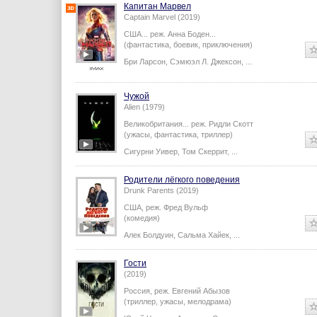
Капитан Марвел
Captain Marvel (2019)
США...
реж.
Анна Боден
...
(фантастика, боевик, приключения)
Бри Ларсон
,
Сэмюэл Л. Джексон
,
...
Чужой
Alien (1979)
Великобритания...
реж.
Ридли Скотт
(ужасы, фантастика, триллер)
Сигурни Уивер
,
Том Скеррит
,
...
Родители лёгкого поведения
Drunk Parents (2019)
США,
реж.
Фред Вульф
(комедия)
Алек Болдуин
,
Сальма Хайек
,
...
Гости
(2019)
Россия,
реж.
Евгений Абызов
(триллер, ужасы, мелодрама)