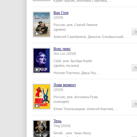
Юрий Чурсин
,
Ангелина Стречина
,
...
Ван Гоги
(2018)
Россия,
реж.
Сергей Ливнев
(драма)
Алексей Серебряков
,
Даниэль Ольбрыхский
,
...
Вокс люкс
Vox Lux (2018)
США,
реж.
Брэйди Корбе
(драма, музыка)
Натали Портман
,
Джуд Лоу
,
...
Лови момент
(2019)
Россия,
реж.
Антонина Руже
(комедия)
Юлия Топольницкая
,
Алексей Кортнев
,
...
Тень
Ying (2018)
Китай...
реж.
Чжан Имоу