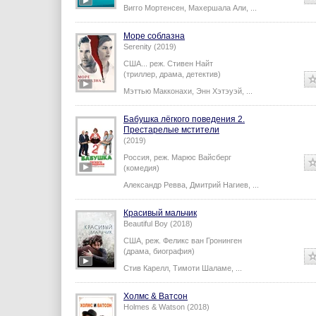
Вигго Мортенсен
,
Махершала Али
,
...
Море соблазна
Serenity (2019)
США...
реж.
Стивен Найт
(триллер, драма, детектив)
Мэттью Макконахи
,
Энн Хэтэуэй
,
...
Бабушка лёгкого поведения 2.
Престарелые мстители
(2019)
Россия,
реж.
Марюс Вайсберг
(комедия)
Александр Ревва
,
Дмитрий Нагиев
,
...
Красивый мальчик
Beautiful Boy (2018)
США,
реж.
Феликс ван Гронинген
(драма, биография)
Стив Карелл
,
Тимоти Шаламе
,
...
Холмс & Ватсон
Holmes & Watson (2018)