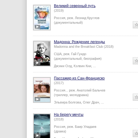
Великий северный путь
(2019)
Россия,
реж.
Леонид Круглов
(документальный)
Мадонна: Рождение легенды
Madonna and the Breakfast Club (2018)
США,
реж.
Гай Гуидо
(документальный, биография)
Джэми Олд
,
Кэлвин Кни
,
...
Пассажир из Сан-Франциско
(2017)
Россия...
реж.
Анатолий Бальчев
(триллер, мелодрама)
Эльвира Болгова
,
Олег Драч
,
...
На берегу мечты
(2018)
Россия,
реж.
Баир Уладаев
(драма)