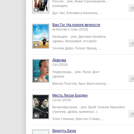
Россия...
реж.
Акаки Сахелашвили
...
(комедия)
Дун Чан
,
Елизавета Кононова
,
...
Ван Гог. На пороге вечности
At Eternity's Gate (2018)
Ирландия...
реж.
Джулиан Шнабель
(драма, биография, история)
Уиллем Дефо
,
Руперт Френд
,
...
Девочка
Girl (2018)
Нидерланды...
реж.
Лукас Донт
(драма)
Виктор Полстер
,
Арье Вортхальтер
,
...
Месть Лиззи Борден
Lizzie (2018)
Великобритания...
реж.
Крэйг Уильям Макнейлл
(триллер, драма, криминал...)
Хлоя Севиньи
,
Кристен Стюарт
,
...
Вернуть Бена