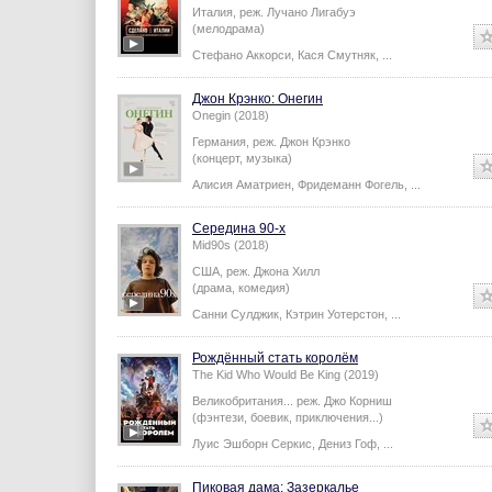
Италия,
реж.
Лучано Лигабуэ
(мелодрама)
Стефано Аккорси
,
Кася Смутняк
,
...
Джон Крэнко: Онегин
Onegin (2018)
Германия,
реж.
Джон Крэнко
(концерт, музыка)
Алисия Аматриен
,
Фридеманн Фогель
,
...
Середина 90-х
Mid90s (2018)
США,
реж.
Джона Хилл
(драма, комедия)
Санни Сулджик
,
Кэтрин Уотерстон
,
...
Рождённый стать королём
The Kid Who Would Be King (2019)
Великобритания...
реж.
Джо Корниш
(фэнтези, боевик, приключения...)
Луис Эшборн Серкис
,
Дениз Гоф
,
...
Пиковая дама: Зазеркалье