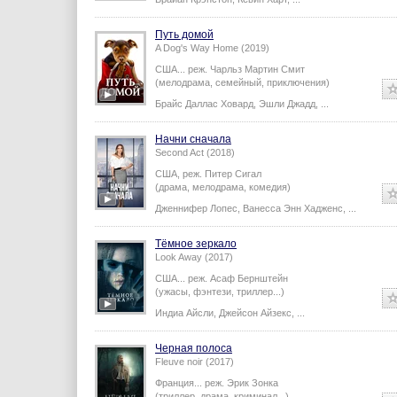
Путь домой
A Dog's Way Home (2019)
США...
реж.
Чарльз Мартин Смит
(мелодрама, семейный, приключения)
Брайс Даллас Ховард
,
Эшли Джадд
,
...
Начни сначала
Second Act (2018)
США,
реж.
Питер Сигал
(драма, мелодрама, комедия)
Дженнифер Лопес
,
Ванесса Энн Хадженс
,
...
Тёмное зеркало
Look Away (2017)
США...
реж.
Асаф Бернштейн
(ужасы, фэнтези, триллер...)
Индиа Айсли
,
Джейсон Айзекс
,
...
Черная полоса
Fleuve noir (2017)
Франция...
реж.
Эрик Зонка
(триллер, драма, криминал...)