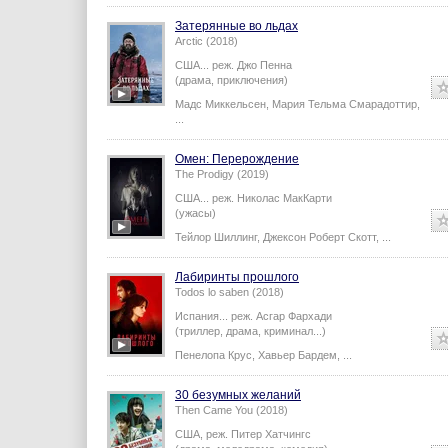
Затерянные во льдах
Arctic (2018)
США...
реж.
Джо Пенна
(драма, приключения)
Мадс Миккельсен
,
Мария Тельма Смарадоттир
,
...
Омен: Перерождение
The Prodigy (2019)
США...
реж.
Николас МакКарти
(ужасы)
Тейлор Шиллинг
,
Джексон Роберт Скотт
,
...
Лабиринты прошлого
Todos lo saben (2018)
Испания...
реж.
Асгар Фархади
(триллер, драма, криминал...)
Пенелопа Крус
,
Хавьер Бардем
,
...
30 безумных желаний
Then Came You (2018)
США,
реж.
Питер Хатчингс