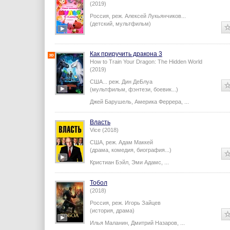
(2019)
Россия,
реж.
Алексей Лукьянчиков
...
(детский, мультфильм)
Как приручить дракона 3
How to Train Your Dragon: The Hidden World
(2019)
США...
реж.
Дин ДеБлуа
(мультфильм, фэнтези, боевик...)
Джей Барушель
,
Америка Феррера
,
...
Власть
Vice (2018)
США,
реж.
Адам Маккей
(драма, комедия, биография...)
Кристиан Бэйл
,
Эми Адамс
,
...
Тобол
(2018)
Россия,
реж.
Игорь Зайцев
(история, драма)
Илья Маланин
,
Дмитрий Назаров
,
...