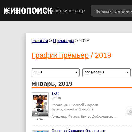
Онлайн-кинотеатр
Главная
>
Премьеры
> 2019
График премьер
/ 2019
Январь, 2019
Т-34
(2018)
Россия,
реж.
Алексей Сидоров
(драма, военный, боевик...)
Александр Петров
,
Виктор Добронравов
,
...
Снежная Королева: Зазеркалье