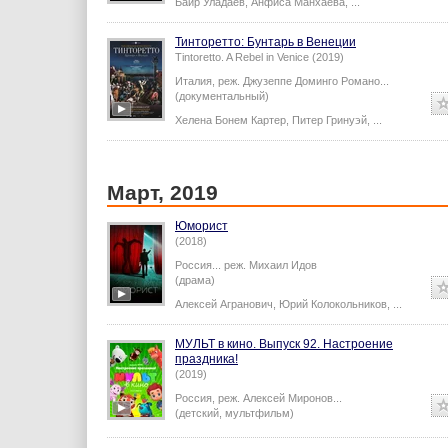
Баир Уладаев
,
Анфиса Манхаева
,
...
Тинторетто: Бунтарь в Венеции
Tintoretto. A Rebel in Venice (2019)
Италия,
реж.
Джузеппе Доминго Романо
...
(документальный)
Хелена Бонем Картер
,
Питер Гринуэй
,
...
Март, 2019
Юморист
(2018)
Россия...
реж.
Михаил Идов
(драма)
Алексей Агранович
,
Юрий Колокольников
,
...
МУЛЬТ в кино. Выпуск 92. Настроение
праздника!
(2019)
Россия,
реж.
Алексей Миронов
...
(детский, мультфильм)