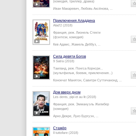
(комедия, триллер, драма)
Иван Макаревич
,
Любовь Аксёнова
,
...
Приключения Аладдина
Alad'2 (2018)
Франция,
реж.
Лионель Стекти
(фэнтези, комедия)
Кев Адамс
,
Жамель Деббуз
,
...
Сила девяти Богов
9 Satra (2018)
Таиланд,
реж.
Понгса Корнсри
...
(мультфильм, боевик, приключения...)
Конокчат Манятон
,
Савитри Суттичанонд
,
...
Дом вверх дном
Les dents, pipi et au lit (2018)
Франция,
реж.
Эммануэль Жилибер
(комедия)
Арно Дюкре
,
Луиз Бургуэн
,
...
Стажёр
Il tuttofare (2018)