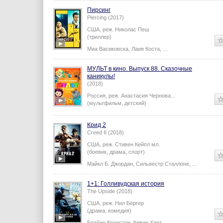
Пирсинг
Piercing (2017)
США,
реж.
Николас Пеш
(триллер)
Миа Васиковска
,
Лаия Коста
,
...
МУЛЬТ в кино. Выпуск 88. Сказочные
каникулы!
(2018)
Россия,
реж.
Анастасия Чернова
...
(мультфильм, детский)
Крид 2
Creed II (2018)
США,
реж.
Стивен Кейпл мл.
(боевик, драма, спорт)
Майкл Б. Джордан
,
Сильвестр Сталлоне
,
...
1+1: Голливудская история
The Upside (2018)
США,
реж.
Нил Бёргер
(драма, комедия)
Брайан Крэнстон
,
Кевин Харт
,
...