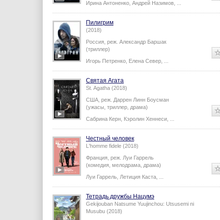
Ирина Антоненко
,
Андрей Назимов
,
...
Пилигрим
(2018)
Россия,
реж.
Александр Баршак
(триллер)
Игорь Петренко
,
Елена Север
,
...
Святая Агата
St. Agatha (2018)
США,
реж.
Даррен Линн Боусман
(ужасы, триллер, драма)
Сабрина Керн
,
Кэролин Хеннеси
,
...
Честный человек
L'homme fidele (2018)
Франция,
реж.
Луи Гаррель
(комедия, мелодрама, драма)
Луи Гаррель
,
Летиция Каста
,
...
Тетрадь дружбы Нацумэ
Gekijouban Natsume Yuujinchou: Utsusemi ni
Musubu (2018)