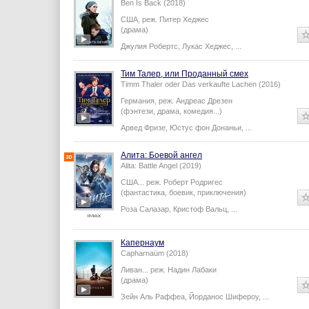
Ben Is Back (2018)
США,
реж.
Питер Хеджес
(драма)
Джулия Робертс
,
Лукас Хеджес
,
...
Тим Талер, или Проданный смех
Timm Thaler oder Das verkaufte Lachen (2016)
Германия,
реж.
Андреас Дрезен
(фэнтези, драма, комедия...)
Арвед Фризе
,
Юстус фон Донаньи
,
...
Алита: Боевой ангел
Alita: Battle Angel (2019)
США...
реж.
Роберт Родригес
(фантастика, боевик, приключения)
Роза Салазар
,
Кристоф Вальц
,
...
Капернаум
Capharnaüm (2018)
Ливан...
реж.
Надин Лабаки
(драма)
Зейн Аль Раффеа
,
Йорданос Шифероу
,
...