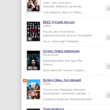
США...
реж.
Этан Коэн
(комедия, криминал, детектив)
Уилл Феррелл
,
Джон Си Райли
,
...
BEEF: Русский хип-хоп
(2019)
Россия,
реж.
Рома Жиган
(документальный, музыка, биография)
Баста
,
Александр Тимарцев
,
...
Астрал: Новое измерение
Astral (2018)
Великобритания,
реж.
Крис Мул
(ужасы)
Фрэнк Диллэйн
,
Катрин Стэдмен
,
...
Волки и Овцы: Ход свиньёй
(2018)
Россия,
реж.
Владимир Николаев
(мультфильм, семейный, комедия...)
Елизавета Боярская
,
Максим Матвеев
,
...
Точка возврата