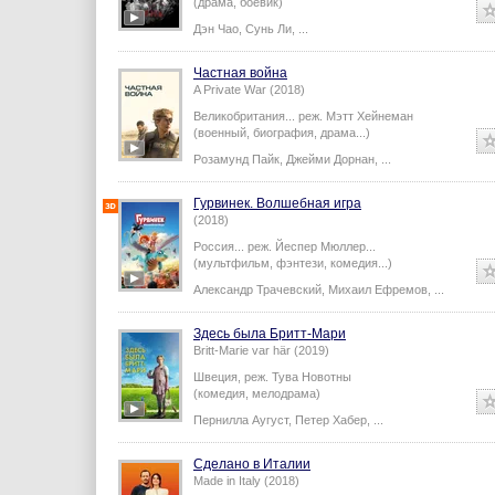
(драма, боевик)
Дэн Чао
,
Сунь Ли
,
...
Частная война
A Private War (2018)
Великобритания...
реж.
Мэтт Хейнеман
(военный, биография, драма...)
Розамунд Пайк
,
Джейми Дорнан
,
...
Гурвинек. Волшебная игра
(2018)
Россия...
реж.
Йеспер Мюллер
...
(мультфильм, фэнтези, комедия...)
Александр Трачевский
,
Михаил Ефремов
,
...
Здесь была Бритт-Мари
Britt-Marie var här (2019)
Швеция,
реж.
Тува Новотны
(комедия, мелодрама)
Пернилла Аугуст
,
Петер Хабер
,
...
Сделано в Италии
Made in Italy (2018)