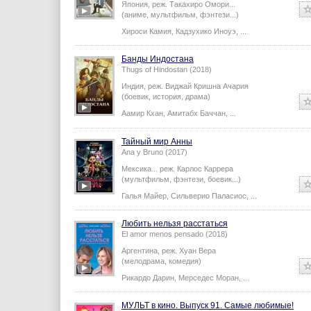
Япония,
реж.
Такахиро Омори
...
(аниме, мультфильм, фэнтези...)
Хироси Камия
,
Кадзухико Иноуэ
,
...
Банды Индостана
Thugs of Hindostan (2018)
Индия,
реж.
Виджай Кришна Ачария
(боевик, история, драма)
Аамир Кхан
,
Амитабх Баччан
,
...
Тайный мир Анны
Ana y Bruno (2017)
Мексика...
реж.
Карлос Каррера
(мультфильм, фэнтези, боевик...)
Галья Майер
,
Сильверио Паласиос
,
...
Любить нельзя расстаться
El amor menos pensado (2018)
Аргентина,
реж.
Хуан Вера
(мелодрама, комедия)
Рикардо Дарин
,
Мерседес Моран
,
...
МУЛЬТ в кино. Выпуск 91. Самые любимые!