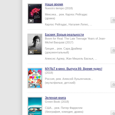
Наше время
Nuestro tiempo (2018)
Мексика...
реж.
Карлос Рейгадас
(драма)
Карлос Рейгадас
,
Наталия Лопес
,
...
Баския: Взрыв реальности
Boom for Real: The Late Teenage Years of Jean-
Michel Basquiat (2017)
Греция...
реж.
Сара Драйвер
(документальный)
Алексис Адлер
,
Жан Мишель Баскья
,
...
МУЛЬТ в кино. Выпуск 89. Время чудес!
(2018)
Россия,
реж.
Алексей Лукьянчиков
...
(мультфильм, детский)
Зеленая книга
Green Book (2018)
США...
реж.
Питер Фаррелли
(биография, комедия, драма)