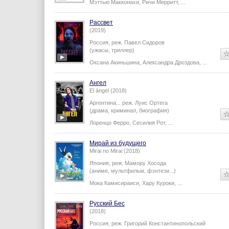
Мэттью Макконахи
,
Ричи Мерритт
,
...
Рассвет
(2019)
Россия,
реж.
Павел Сидоров
(ужасы, триллер)
Оксана Акиньшина
,
Александра Дроздова
,
...
Ангел
El ángel (2018)
Аргентина...
реж.
Луис Ортега
(драма, криминал, биография)
Лоренцо Ферро
,
Сесилия Рот
,
...
Мирай из будущего
Mirai no Mirai (2018)
Япония,
реж.
Мамору Хосода
(аниме, мультфильм, фэнтези...)
Мока Камисираиси
,
Хару Куроки
,
...
Русский Бес
(2018)
Россия,
реж.
Григорий Константинопольский