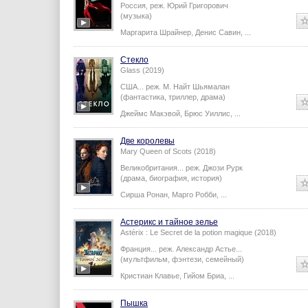
Россия,
реж.
Юрий Григорович
(музыка)
Маргарита Шрайнер
,
Денис Савин
,
...
Стекло
Glass (2019)
США...
реж.
М. Найт Шьямалан
(фантастика, триллер, драма)
Джеймс Макэвой
,
Брюс Уиллис
,
...
Две королевы
Mary Queen of Scots (2018)
Великобритания...
реж.
Джози Рурк
(драма, биография, история)
Сирша Ронан
,
Марго Робби
,
...
Астерикс и тайное зелье
Astérix : Le Secret de la potion magique (2018)
Франция...
реж.
Александр Астье
...
(мультфильм, фэнтези, семейный)
Кристиан Клавье
,
Гийом Бриа
,
...
Пышка