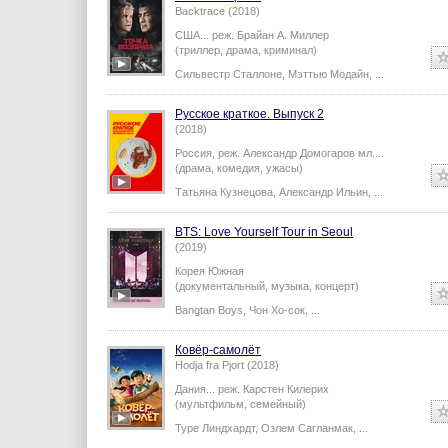
Backtrace (2018)
США...
реж.
Брайан А. Миллер
(триллер, драма, криминал)
Сильвестр Сталлоне
,
Мэттью Модайн
,
...
Русское краткое. Выпуск 2
(2018)
Россия,
реж.
Александр Домогаров мл.
...
(драма, комедия, ужасы)
Татьяна Кузнецова
,
Александр Ильин
,
...
BTS: Love Yourself Tour in Seoul
(2019)
Корея Южная
(документальный, музыка, концерт)
Bangtan Boys
,
Чон Хо-сок
,
...
Ковёр-самолёт
Hodja fra Pjort (2018)
Дания...
реж.
Карстен Килерих
(мультфильм, семейный)
Туре Линдхардт
,
Озлем Сагланмак
,
...