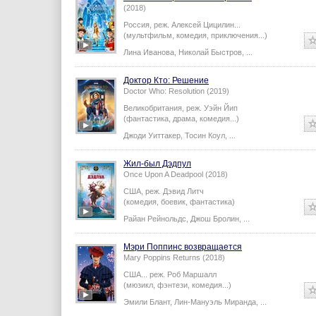
(2018)
Россия,
реж.
Алексей Цицилин
...
(мультфильм, комедия, приключения...)
Лина Иванова
,
Николай Быстров
,
...
Доктор Кто: Решение
Doctor Who: Resolution (2019)
Великобритания,
реж.
Уэйн Йип
(фантастика, драма, комедия...)
Джоди Уиттакер
,
Тосин Коул
,
...
Жил-был Дэдпул
Once Upon A Deadpool (2018)
США,
реж.
Дэвид Литч
(комедия, боевик, фантастика)
Райан Рейнольдс
,
Джош Бролин
,
...
Мэри Поппинс возвращается
Mary Poppins Returns (2018)
США...
реж.
Роб Маршалл
(мюзикл, фэнтези, комедия...)
Эмили Блант
,
Лин-Мануэль Миранда
,
...