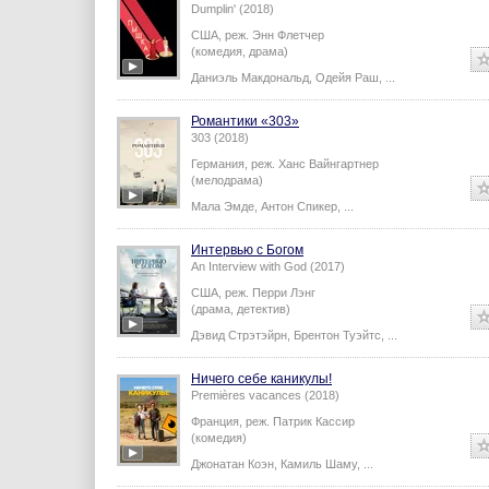
Dumplin' (2018)
США,
реж.
Энн Флетчер
(комедия, драма)
Даниэль Макдональд
,
Одейя Раш
,
...
Романтики «303»
303 (2018)
Германия,
реж.
Ханс Вайнгартнер
(мелодрама)
Мала Эмде
,
Антон Спикер
,
...
Интервью с Богом
An Interview with God (2017)
США,
реж.
Перри Лэнг
(драма, детектив)
Дэвид Стрэтэйрн
,
Брентон Туэйтс
,
...
Ничего себе каникулы!
Premières vacances (2018)
Франция,
реж.
Патрик Кассир
(комедия)
Джонатан Коэн
,
Камиль Шаму
,
...