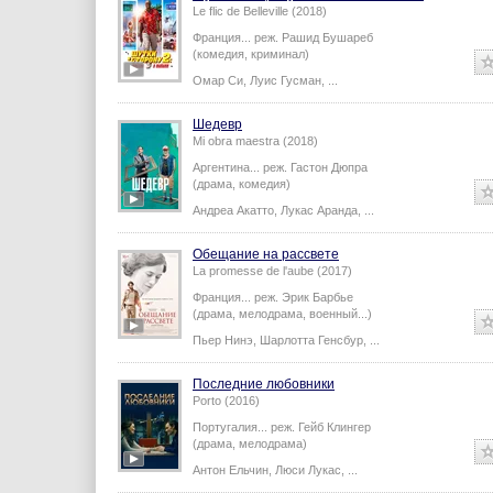
Le flic de Belleville (2018)
Франция...
реж.
Рашид Бушареб
(комедия, криминал)
Омар Си
,
Луис Гусман
,
...
Шедевр
Mi obra maestra (2018)
Аргентина...
реж.
Гастон Дюпра
(драма, комедия)
Андреа Акатто
,
Лукас Аранда
,
...
Обещание на рассвете
La promesse de l'aube (2017)
Франция...
реж.
Эрик Барбье
(драма, мелодрама, военный...)
Пьер Нинэ
,
Шарлотта Генсбур
,
...
Последние любовники
Porto (2016)
Португалия...
реж.
Гейб Клингер
(драма, мелодрама)
Антон Ельчин
,
Люси Лукас
,
...