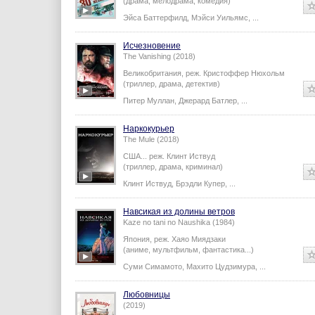
(драма, мелодрама, комедия)
Эйса Баттерфилд
,
Мэйси Уильямс
,
...
Исчезновение
The Vanishing (2018)
Великобритания,
реж.
Кристоффер Нюхольм
(триллер, драма, детектив)
Питер Муллан
,
Джерард Батлер
,
...
Наркокурьер
The Mule (2018)
США...
реж.
Клинт Иствуд
(триллер, драма, криминал)
Клинт Иствуд
,
Брэдли Купер
,
...
Навсикая из долины ветров
Kaze no tani no Naushika (1984)
Япония,
реж.
Хаяо Миядзаки
(аниме, мультфильм, фантастика...)
Суми Симамото
,
Махито Цудзимура
,
...
Любовницы
(2019)