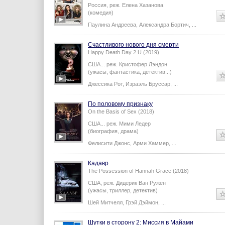
Россия,
реж.
Елена Хазанова
(комедия)
Паулина Андреева
,
Александра Бортич
,
...
Счастливого нового дня смерти
Happy Death Day 2 U (2019)
США...
реж.
Кристофер Лэндон
(ужасы, фантастика, детектив...)
Джессика Рот
,
Израэль Бруссар
,
...
По половому признаку
On the Basis of Sex (2018)
США...
реж.
Мими Ледер
(биография, драма)
Фелисити Джонс
,
Арми Хаммер
,
...
Кадавр
The Possession of Hannah Grace (2018)
США,
реж.
Дидерик Ван Ружен
(ужасы, триллер, детектив)
Шей Митчелл
,
Грэй Дэймон
,
...
Шутки в сторону 2: Миссия в Майами