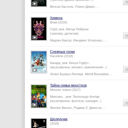
Венсан Кассель
,
Ромен Дюрис
,
...
Химера
Braid (2018)
США,
реж.
Митци Пейроне
(триллер, детектив)
Мадлен Брюэр
,
Имоджен Уотерхаус
,
...
Снежные гонки
Racetime (2018)
Канада,
реж.
Бенуа Годбут
...
(мультфильм, мюзикл, приключения...)
Хелен Буржуа Леклерк
,
Mehdi Bousaidan
,
...
Тайна семьи монстров
Monster Island (2017)
Мексика...
реж.
Леопольдо Агилар
(мультфильм, фэнтези, комедия...)
Филлип Васкес
,
Роджер Л. Джексон
,
...
Щелкунчик
(2018)