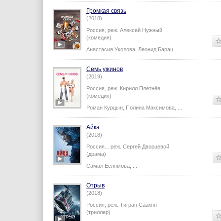
Громкая связь
(2018)
Россия,
реж.
Алексей Нужный
(комедия)
Анастасия Уколова
,
Леонид Барац
,
...
Семь ужинов
(2019)
Россия,
реж.
Кирилл Плетнёв
(комедия)
Роман Курцын
,
Полина Максимова
,
...
Айка
(2018)
Россия...
реж.
Сергей Дворцевой
(драма)
Самал Еслямова
,
...
Отрыв
(2018)
Россия,
реж.
Тигран Саакян
(триллер)