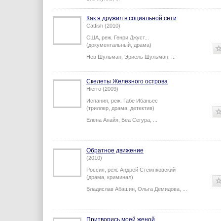
Вик Муниз
,
...
Как я дружил в социальной сети
Catfish (2010)
США,
реж.
Генри Джуст
...
(документальный, драма)
Нев Шульман
,
Эриель Шульман
,
...
Скелеты Железного острова
Hierro (2009)
Испания,
реж.
Габе Ибаньес
(триллер, драма, детектив)
Елена Анайя
,
Беа Сегура
,
...
Обратное движение
(2010)
Россия,
реж.
Андрей Стемпковский
(драма, криминал)
Владислав Абашин
,
Ольга Демидова
,
...