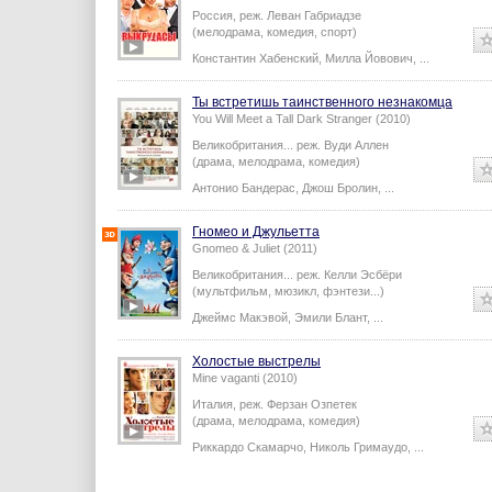
Россия,
реж.
Леван Габриадзе
(мелодрама, комедия, спорт)
Константин Хабенский
,
Милла Йовович
,
...
Ты встретишь таинственного незнакомца
You Will Meet a Tall Dark Stranger (2010)
Великобритания...
реж.
Вуди Аллен
(драма, мелодрама, комедия)
Антонио Бандерас
,
Джош Бролин
,
...
Гномео и Джульетта
Gnomeo & Juliet (2011)
Великобритания...
реж.
Келли Эсбёри
(мультфильм, мюзикл, фэнтези...)
Джеймс Макэвой
,
Эмили Блант
,
...
Холостые выстрелы
Mine vaganti (2010)
Италия,
реж.
Ферзан Озпетек
(драма, мелодрама, комедия)
Риккардо Скамарчо
,
Николь Гримаудо
,
...