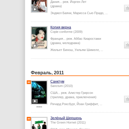
Дания...
реж.
Йорген Лет
(драма)
Энджел Баяни
,
Марисса Сью Прадо
,
...
Копия верна
Copie conforme (2009)
Франция...
реж.
Аббас Киаростами
(драма, мелодрама)
Жюльет Бинош
,
Уильям Шимелл
,
...
Февраль, 2011
Санктум
Sanctum (2010)
США...
реж.
Алистер Грирсон
(триллер, драма, приключения)
Ричард Роксбург
,
Йоан Гриффит
,
...
Зелёный Шершень
The Green Hornet (2011)