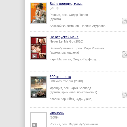
Всё в порядке, мама
(2010)
Россия,
реж.
Федор Попов
(драма)
Алексей Филимонов
,
Полина Агуреева
,
...
Не отпускай меня
Never Let Me Go (2010)
Великобритания...
реж.
Марк Романек
(драма, мелодрама)
Кэри Маллиган
,
Эндрю Гарфилд
,
...
600 кг золота
600 kilos d'or pur (2010)
Франция,
реж.
Эрик Беснард
(драма, криминал, приключения)
Кловис Корнийяк
,
Одри Дана
,
...
Ивановъ
(2009)
Россия,
реж.
Вадим Дубровицкий