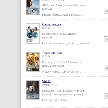
США,
реж.
Джон Кэмерон Митчелл
(драма)
Николь Кидман
,
Аарон Экхарт
,
...
Сатисфакция
(2010)
Россия,
реж.
Анна Матисон
(драма)
Евгений Гришковец
,
Денис Бургазлиев
,
...
Тихая застава
(2010)
Россия,
реж.
Сергей Маховиков
(драма, военный)
Андрей Чадов
,
Сергей Селин
,
...
Чрево
Womb (2010)
Германия...
реж.
Бенедек Флигауф
(фантастика, драма, мелодрама)
Ева Грин
,
Мэтт Смит
,
...