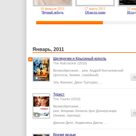
10 февраля 2011
17 марта 2011
31 ма
Чёрный лебедь
Области тьмы
Исход
Январь, 2011
Щелкунчик и Крысиный король
The Nutcracker (2010)
Великобритания...
реж.
Андрей Кончаловский
(фэнтези, боевик, семейный)
Эль Фаннинг
,
Джон Туртурро
,
...
Турист
The Tourist (2010)
Великобритания...
реж.
Флориан Хенкель фон Доннерсмарк
(боевик, триллер)
Джонни Депп
,
Анджелина Джоли
,
...
Время ведьм