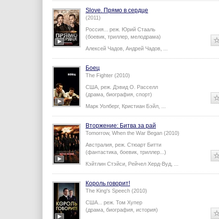
Slove. Прямо в сердце
(2011)
Россия...
реж.
Юрий Стааль
(боевик, триллер, мелодрама)
Алексей Чадов
,
Андрей Чадов
,
...
Боец
The Fighter (2010)
США,
реж.
Дэвид О. Расселл
(драма, биография, спорт)
Марк Уолберг
,
Кристиан Бэйл
,
...
Вторжение: Битва за рай
Tomorrow, When the War Began (2010)
Австралия,
реж.
Стюарт Битти
(фантастика, боевик, триллер...)
Кэйтлин Стэйси
,
Рейчел Херд-Вуд
,
...
Король говорит!
The King's Speech (2010)
США...
реж.
Том Хупер
(драма, биография, история)