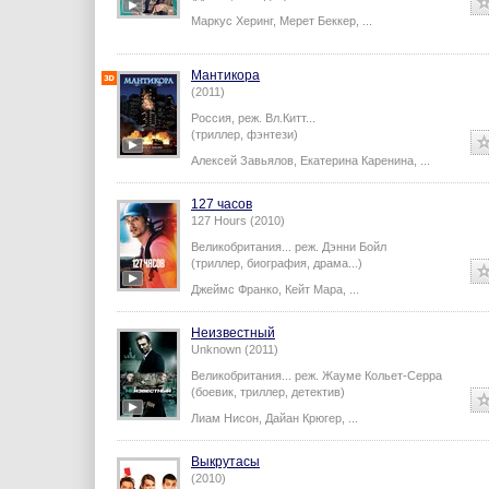
Маркус Херинг
,
Мерет Беккер
,
...
Мантикора
(2011)
Россия,
реж.
Вл.Китт
...
(триллер, фэнтези)
Алексей Завьялов
,
Екатерина Каренина
,
...
127 часов
127 Hours (2010)
Великобритания...
реж.
Дэнни Бойл
(триллер, биография, драма...)
Джеймс Франко
,
Кейт Мара
,
...
Неизвестный
Unknown (2011)
Великобритания...
реж.
Жауме Кольет-Серра
(боевик, триллер, детектив)
Лиам Нисон
,
Дайан Крюгер
,
...
Выкрутасы
(2010)