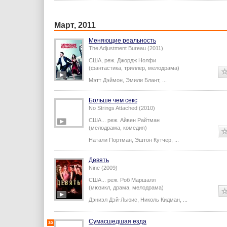
Март, 2011
Меняющие реальность
The Adjustment Bureau (2011)
США,
реж.
Джордж Нолфи
(фантастика, триллер, мелодрама)
Мэтт Дэймон
,
Эмили Блант
,
...
Больше чем секс
No Strings Attached (2010)
США...
реж.
Айвен Райтман
(мелодрама, комедия)
Натали Портман
,
Эштон Кутчер
,
...
Девять
Nine (2009)
США...
реж.
Роб Маршалл
(мюзикл, драма, мелодрама)
Дэниэл Дэй-Льюис
,
Николь Кидман
,
...
Сумасшедшая езда