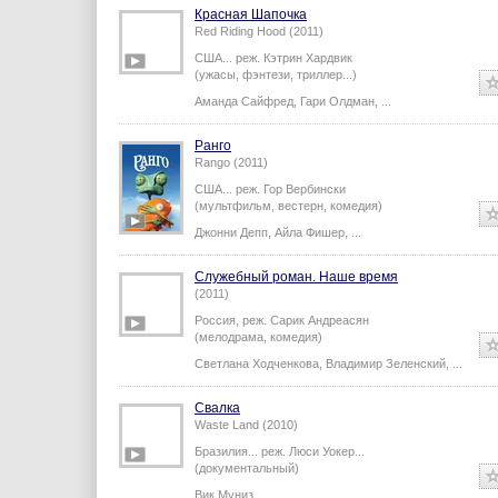
Красная Шапочка
Red Riding Hood (2011)
США...
реж.
Кэтрин Хардвик
(ужасы, фэнтези, триллер...)
Аманда Сайфред
,
Гари Олдман
,
...
Ранго
Rango (2011)
США...
реж.
Гор Вербински
(мультфильм, вестерн, комедия)
Джонни Депп
,
Айла Фишер
,
...
Служебный роман. Наше время
(2011)
Россия,
реж.
Сарик Андреасян
(мелодрама, комедия)
Светлана Ходченкова
,
Владимир Зеленский
,
...
Свалка
Waste Land (2010)
Бразилия...
реж.
Люси Уокер
...
(документальный)