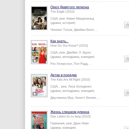
Орел Девятого легиона
The Eagle (2010)
США,
реж.
Кевин Макдональд
(драма, история)
Ченнинг Татум
,
Джейми Белл
,
...
Как знать...
How Do You Know? (2010)
США,
реж.
Джеймс Л. Брукс
(драма, мелодрама, комедия)
Риз Уизерспун
,
Пол Радд
,
...
Детки в порядке
The Kids Are All Right (2010)
США...
реж.
Лиза Холоденко
(драма, мелодрама, комедия)
Джулианна Мур
,
Аннетт Бенинг
,
...
Жизнь слишком длинна
Das Leben ist zu lang (2010)
Германия,
реж.
Дани Леви
(драма, комедия)