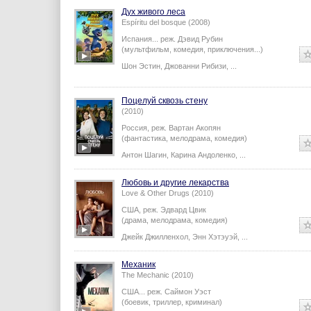
Дух живого леса
Espíritu del bosque (2008)
Испания...
реж.
Дэвид Рубин
(мультфильм, комедия, приключения...)
Шон Эстин
,
Джованни Рибизи
,
...
Поцелуй сквозь стену
(2010)
Россия,
реж.
Вартан Акопян
(фантастика, мелодрама, комедия)
Антон Шагин
,
Карина Андоленко
,
...
Любовь и другие лекарства
Love & Other Drugs (2010)
США,
реж.
Эдвард Цвик
(драма, мелодрама, комедия)
Джейк Джилленхол
,
Энн Хэтэуэй
,
...
Механик
The Mechanic (2010)
США...
реж.
Саймон Уэст
(боевик, триллер, криминал)