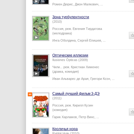
Ромен Дюрис
,
Джон Малкович
,
...
Зона турбулентности
(2010)
Россия,
реж.
Евгения Тирдатова
(мелодрама)
Инга Оболдина
,
Сергей Епишев
,
...
Оптические иллюзии
Ilusiones Ópticas (2009)
Чили...
реж.
Кристиан Хименес
(драма, комедия)
Иван Альварес де Арая
,
Грегори Коэн
,
...
Самый лучший фильм 3-ДЭ
(2011)
Россия,
реж.
Кирилл Кузин
(комедия)
Гарик Харламов
,
Петр Винс
,
...
Кроличья нора
Rabbit Hole (2010)