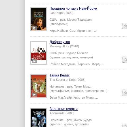
Прошлой ночью в Нью-Йорке
Last Night (2009)
США...
реж.
Мэсси Таджедин
(мелодрама)
Кира Найтли
,
Сэм Уортингтон
,
...
Доброе утро
Morning Glory (2010)
США,
реж.
Роджер Мичелл
(драма, мелодрама, комедия)
Рэйчел Макадамс
,
Харрисон Форд
,
...
Тайна Келлс
The Secret of Kells (2008)
Ирландия...
реж.
Томм Мур
...
(мультфильм, фэнтези, приключения...)
Эван МакГуайр
,
Кристен Муни
,
...
Заложник смерти
Afterwards (2008)
Германия...
реж.
Жиль Бурдо
(триллер, драма, детектив)