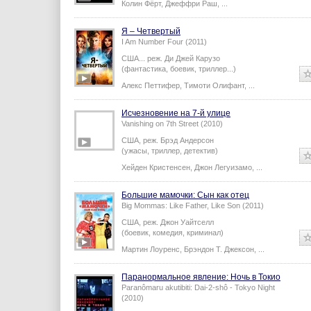
Колин Фёрт
,
Джеффри Раш
,
...
Я – Четвертый
I Am Number Four (2011)
США...
реж.
Ди Джей Карузо
(фантастика, боевик, триллер...)
Алекс Петтифер
,
Тимоти Олифант
,
...
Исчезновение на 7-й улице
Vanishing on 7th Street (2010)
США,
реж.
Брэд Андерсон
(ужасы, триллер, детектив)
Хейден Кристенсен
,
Джон Легуизамо
,
...
Большие мамочки: Сын как отец
Big Mommas: Like Father, Like Son (2011)
США,
реж.
Джон Уайтселл
(боевик, комедия, криминал)
Мартин Лоуренс
,
Брэндон Т. Джексон
,
...
Паранормальное явление: Ночь в Токио
Paranômaru akutibiti: Dai-2-shô - Tokyo Night
(2010)