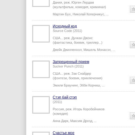
Дания,
реж.
Юрген Лердам
(мультфильм, комедия, криминал)
Мартин Бух
,
Николай Коперникус
,
...
Исходный код
Source Code (2011)
США...
реж.
Дункан Джонс
(фантастика, боевик, триллер...)
Джейк Джилленхол
,
Мишель Монахэн
,
...
Запрещенный прием
Sucker Punch (2011)
США...
реж.
Зак Снайдер
(фэнтези, боевик, приключения)
Эмили Браунинг
,
Эбби Корниш
,
...
Стэп бай стэп
(2011)
Россия,
реж.
Игорь Коробейников
(комедия)
Анна Дарк
,
Максим Дрозд
,
...