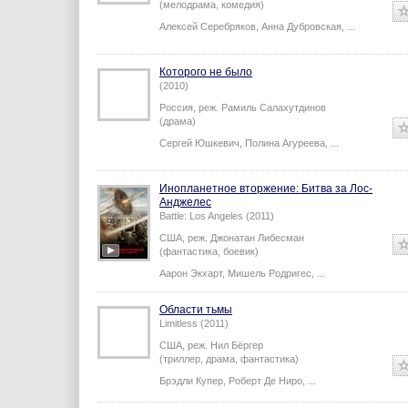
(мелодрама, комедия)
Алексей Серебряков
,
Анна Дубровская
,
...
Которого не было
(2010)
Россия,
реж.
Рамиль Салахутдинов
(драма)
Сергей Юшкевич
,
Полина Агуреева
,
...
Инопланетное вторжение: Битва за Лос-
Анджелес
Battle: Los Angeles (2011)
США,
реж.
Джонатан Либесман
(фантастика, боевик)
Аарон Экхарт
,
Мишель Родригес
,
...
Области тьмы
Limitless (2011)
США,
реж.
Нил Бёргер
(триллер, драма, фантастика)
Брэдли Купер
,
Роберт Де Ниро
,
...