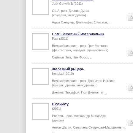
Притворись моей женой
Just Go with It (2011)
США,
реж.
Деннис Дуган
(комедия, мелодрама)
Адам Сэндлер
,
Дженнифер Энистон
,
...
Пол: Секретный материальчик
Paul (2011)
Великобритания...
реж.
Грег Моттола
(фантастика, комедия, приключения)
Саймон Пегг
,
Ник Фрост
,
...
Железный рыцарь
Ironclad (2010)
Великобритания...
реж.
Джонатан Инглиш
(боевик, драма, мелодрама...)
Джеймс Пьюрфой
,
Пол Джаматти
,
...
В субботу
(2011)
Россия...
реж.
Александр Миндадзе
(драма)
Антон Шагин
,
Светлана Смирнова-Марцинкевич
,