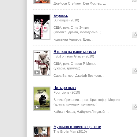
Джейсон Стэйтем
,
Бен Фостер
,
...
Бурлеск
Burlesque (2010)
США,
реж.
Стив Энтин
(мюзикл, драма, мелодрама...)
Кристина Агилера
,
Шер
,
...
Я плюю на ваши могилы
I Spit on Your Grave (2010)
США,
реж.
Стивен Р. Монро
(ужасы, триллер)
Сара Батлер
,
Джефф Брэнсон
,
...
Четыре льва
Four Lions (2010)
Великобритания...
реж.
Кристофер Моррис
(драма, комедия, криминал)
Кайван Новак
,
Найджел Линдсэй
,
...
Мужчина в поисках эротики
The Erotic Man (2010)