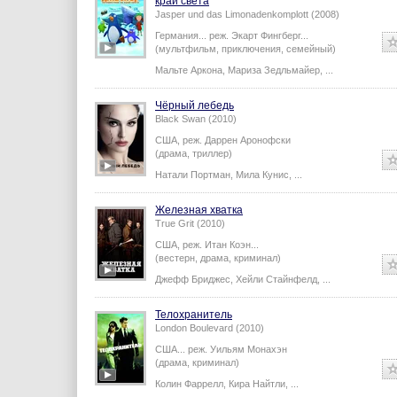
край света
Jasper und das Limonadenkomplott (2008)
Германия...
реж.
Экарт Фингберг
...
(мультфильм, приключения, семейный)
Мальте Аркона
,
Мариза Зедльмайер
,
...
Чёрный лебедь
Black Swan (2010)
США,
реж.
Даррен Аронофски
(драма, триллер)
Натали Портман
,
Мила Кунис
,
...
Железная хватка
True Grit (2010)
США,
реж.
Итан Коэн
...
(вестерн, драма, криминал)
Джефф Бриджес
,
Хейли Стайнфелд
,
...
Телохранитель
London Boulevard (2010)
США...
реж.
Уильям Монахэн
(драма, криминал)
Колин Фаррелл
,
Кира Найтли
,
...