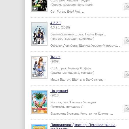
США,
реж.
Мишель Гондри
(боевик, комедия, криминал)
Сет Роген
,
Джей Чоу
,
...
4.3.2.1
4.3.2.1 (2010)
Великобритания...
реж.
Ноэль Кларк
...
(триллер, комедия, криминал)
Офелия Ловибонд
,
Шаника Уоррен-Марклэнд
,
...
Ты и я
(2009)
США...
реж.
Роланд Жоффе
(драма, мелодрама, комедия)
Миша Бартон
,
Шантель ВанСантен
,
...
На крючке!
(2010)
Россия,
реж.
Наталья Углицких
(комедия, мелодрама)
Екатерина Вилкова
,
Константин Крюков
,
...
Пингвиненок Джаспер: Путешествие на