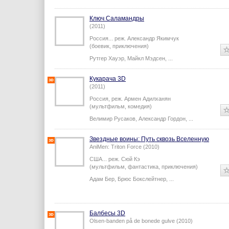
...
Ключ Саламандры
(2011)
Россия...
реж.
Александр Якимчук
(боевик, приключения)
Рутгер Хауэр
,
Майкл Мэдсен
,
...
Кукарача 3D
(2011)
Россия,
реж.
Армен Адилханян
(мультфильм, комедия)
Велимир Русаков
,
Александр Гордон
,
...
Звездные воины: Путь сквозь Вселенную
AniMen: Triton Force (2010)
США...
реж.
Сюй Кэ
(мультфильм, фантастика, приключения)
Адам Бер
,
Брюс Бокслейтнер
,
...
Балбесы 3D
Olsen-banden på de bonede gulve (2010)