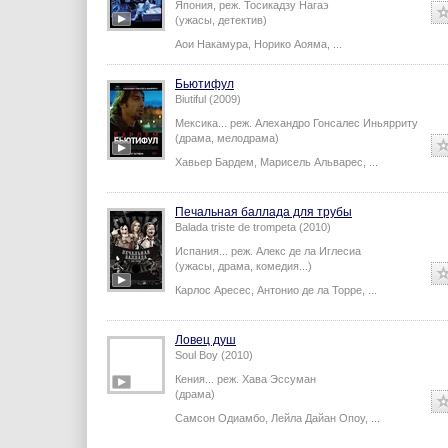
Япония,
реж.
Тосикадзу Нагаэ
(ужасы, детектив)
Аои Накамура
,
Норико Аояма
,
...
Бьютифул
Biutiful (2009)
Мексика...
реж.
Алехандро Гонсалес Иньярриту
(драма, мелодрама)
Хавьер Бардем
,
Марисель Альварес
,
...
Печальная баллада для трубы
Balada triste de trompeta (2010)
Испания...
реж.
Алекс де ла Иглесиа
(ужасы, драма, комедия...)
Карлос Аресес
,
Антонио де ла Торре
,
...
Ловец душ
Soul Boy (2010)
Кения...
реж.
Хава Эссуман
(драма)
Самсон Одиамбо
,
Лейла Дайан Опоу
,
...