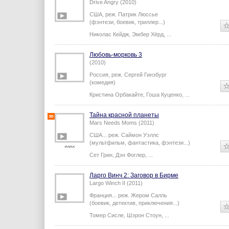
Drive Angry (2010)
США,
реж.
Патрик Люссье
(фэнтези, боевик, триллер...)
Николас Кейдж
,
Эмбер Хёрд
,
...
Любовь-морковь 3
(2010)
Россия,
реж.
Сергей Гинзбург
(комедия)
Кристина Орбакайте
,
Гоша Куценко
,
...
Тайна красной планеты
Mars Needs Moms (2011)
США...
реж.
Саймон Уэллс
(мультфильм, фантастика, фэнтези...)
Сет Грин
,
Дэн Фоглер
,
...
Ларго Винч 2: Заговор в Бирме
Largo Winch II (2011)
Франция...
реж.
Жером Салль
(боевик, детектив, приключения...)
Томер Сисле
,
Шэрон Стоун
,
...