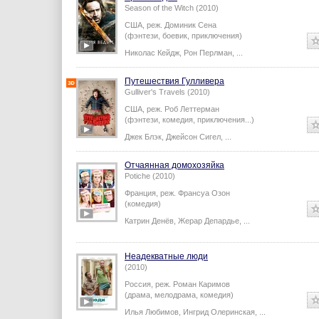
Season of the Witch (2010)
США,
реж.
Доминик Сена
(фэнтези, боевик, приключения)
Николас Кейдж
,
Рон Перлман
,
...
Путешествия Гулливера
Gulliver's Travels (2010)
США,
реж.
Роб Леттерман
(фэнтези, комедия, приключения...)
Джек Блэк
,
Джейсон Сигел
,
...
Отчаянная домохозяйка
Potiche (2010)
Франция,
реж.
Франсуа Озон
(комедия)
Катрин Денёв
,
Жерар Депардье
,
...
Неадекватные люди
(2010)
Россия,
реж.
Роман Каримов
(драма, мелодрама, комедия)
Илья Любимов
,
Ингрид Олеринская
,
...