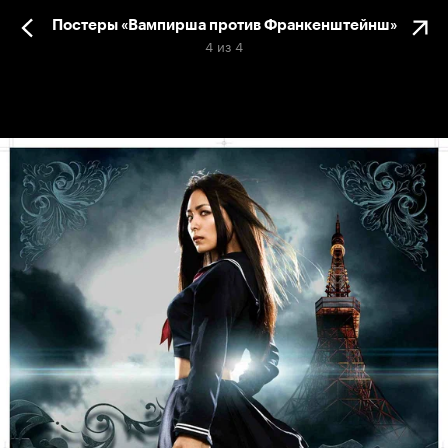
Постеры «Вампирша против Франкенштейнш»
4
из
4