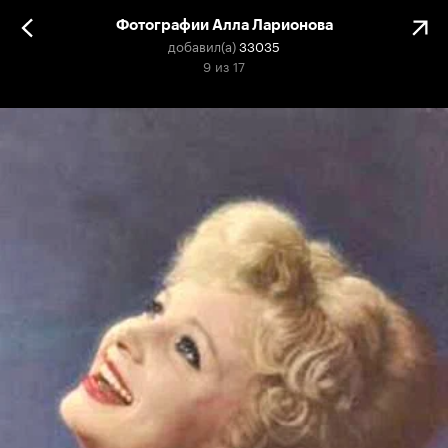
Фотографии Алла Ларионова
добавил(а)
33035
9
из
17