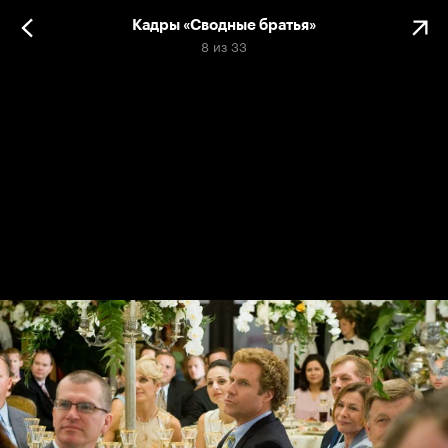
Кадры «Сводные братья»
8
из
33