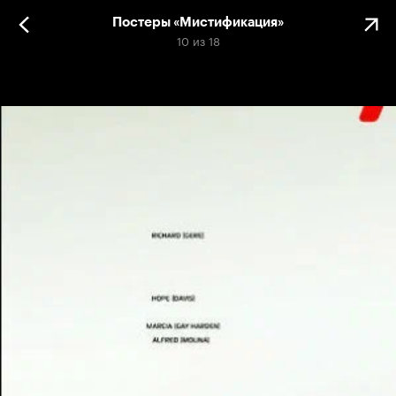
Постеры «Мистификация»
10
из
18