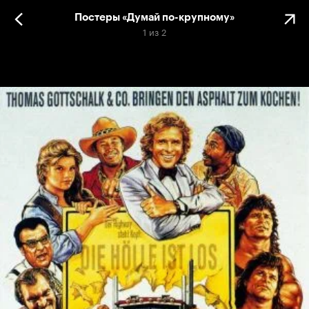
Постеры «Думай по-крупному»
1
из
2