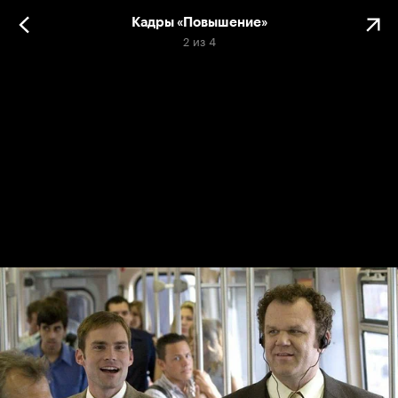
Кадры «Повышение»
2
из
4