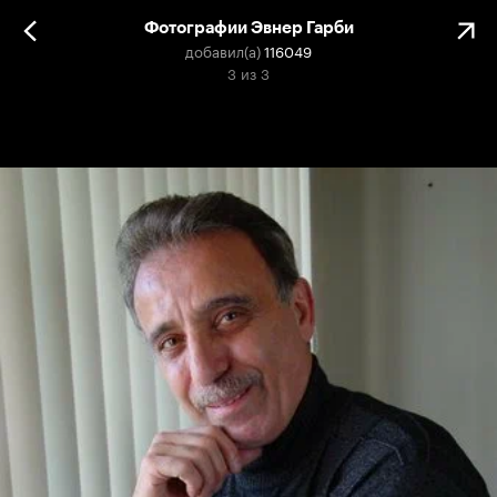
Фотографии Эвнер Гарби
добавил(а)
116049
3
из
3