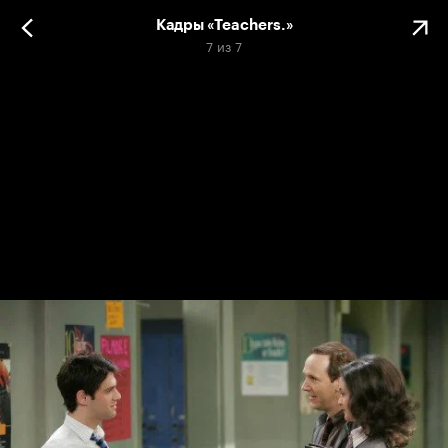
Кадры «Teachers.»
7
из
7