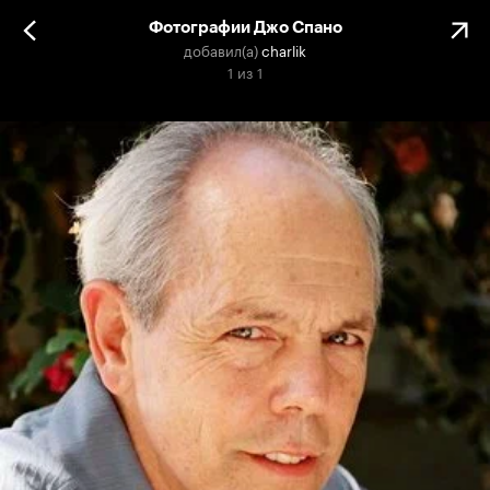
Фотографии Джо Спано
добавил(а)
charlik
1
из
1