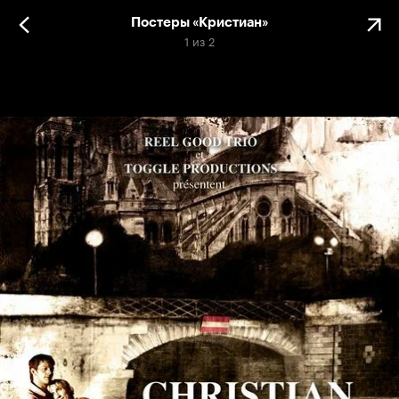
Постеры «Кристиан»
1
из
2