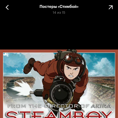
Постеры «Стимбой»
14
из
15