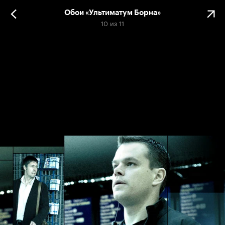
Обои «Ультиматум Борна»
10
из
11