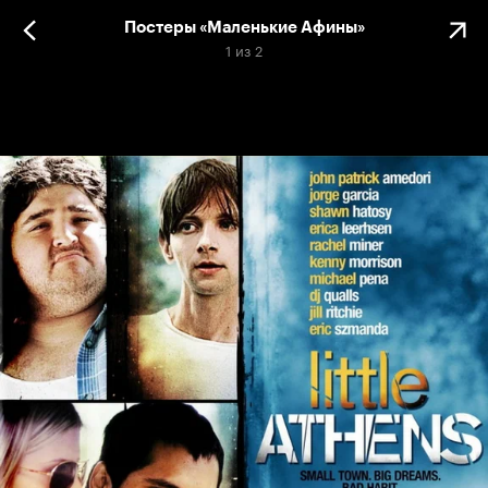
Постеры «Маленькие Афины»
1
из
2