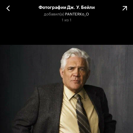
Фотографии Дж. У. Бейли
добавил(а)
PANTERKo_O
1
из
1