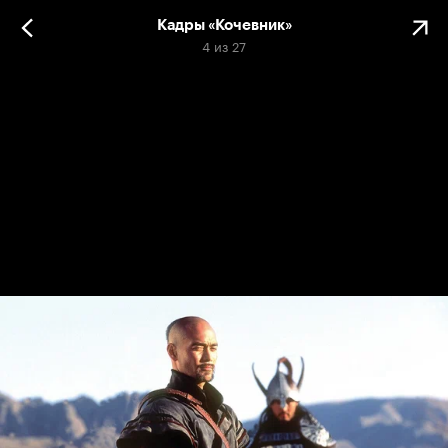
Кадры «Кочевник»
4
из
27