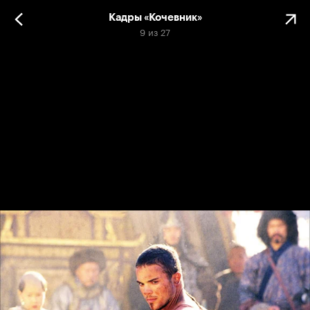
Кадры «Кочевник»
9
из
27