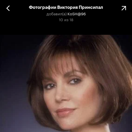
Фотографии Виктория Принсипал
добавил(а)
KoSH@96
10
из
18