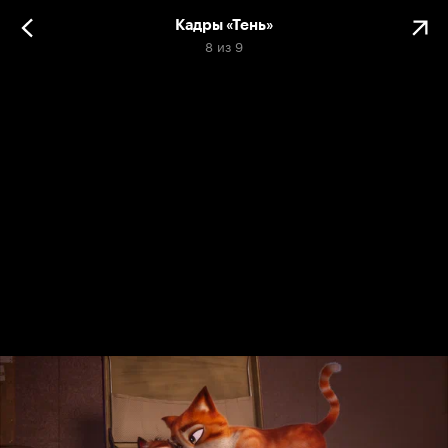
Кадры «Тень»
8
из
9