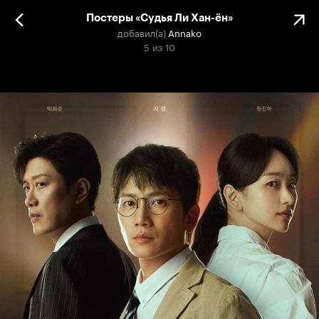
Постеры «Судья Ли Хан-ён»
добавил(а)
Annako
5
из
10