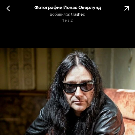
Фотографии Йонас Окерлунд
добавил(а)
trashed
1
из
2