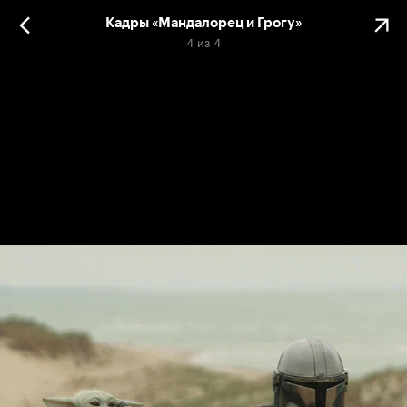
Кадры «Мандалорец и Грогу»
4
из
4