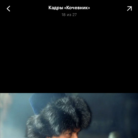
Кадры «Кочевник»
18
из
27