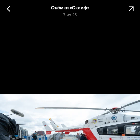
Съёмки «Склиф»
7
из
25