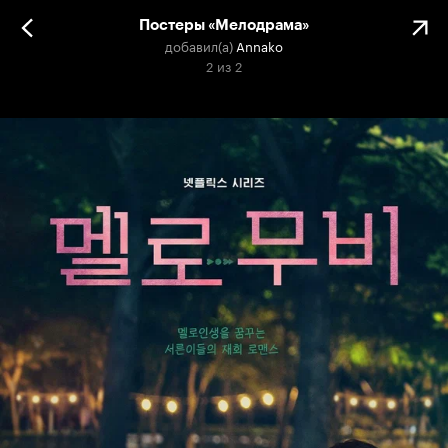
Постеры «Мелодрама»
добавил(а)
Annako
2
из
2