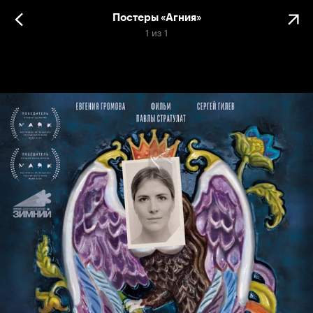
Постеры «Агния»
1
из
1