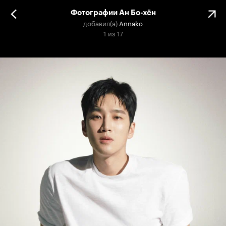
Фотографии Ан Бо-хён
добавил(а)
Annako
1
из
17