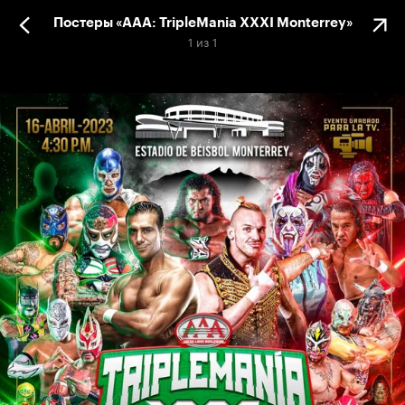
Постеры «AAA: TripleMania XXXI Monterrey»
1
из
1