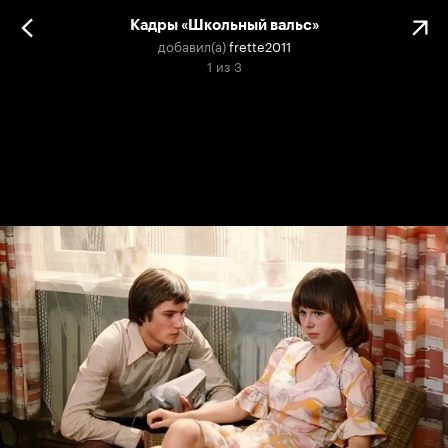
Кадры «Школьный вальс»
добавил(а)
frette2011
1
из
3