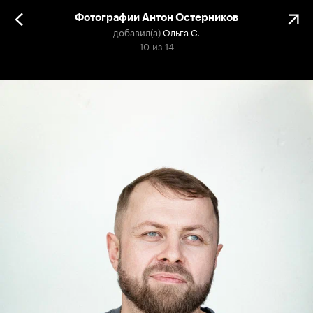
Фотографии Антон Остерников
добавил(а)
Ольга С.
10
из
14