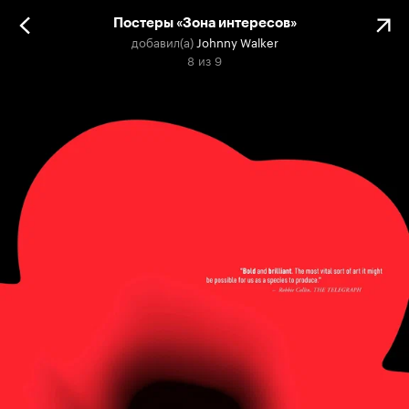
Постеры «Зона интересов»
добавил(а)
Johnny Walker
8
из
9