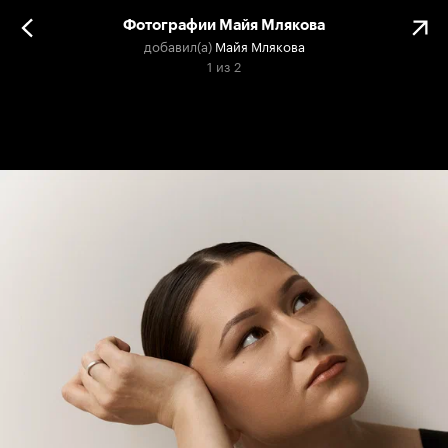
Фотографии Майя Млякова
добавил(а)
Майя Млякова
1
из
2