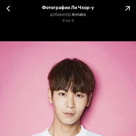
Фотографии Ли Чхор-у
добавил(а)
Annako
4
из
4