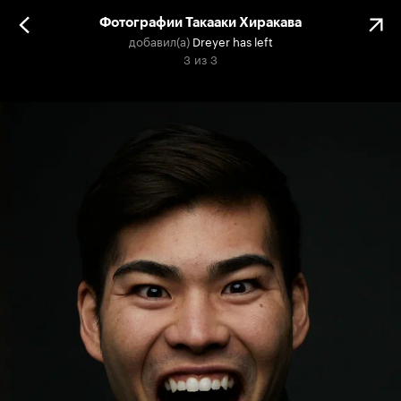
Фотографии Такааки Хиракава
добавил(а)
Dreyer has left
3
из
3