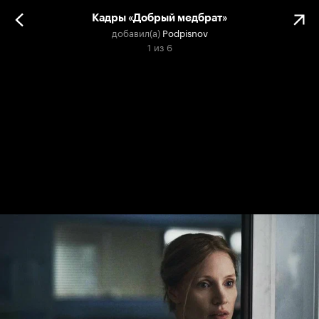
Кадры «Добрый медбрат»
добавил(а)
Podpisnov
1
из
6