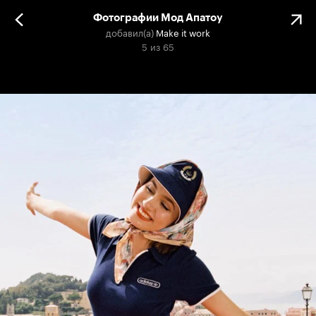
Фотографии Мод Апатоу
добавил(а)
Make it work
5
из
65